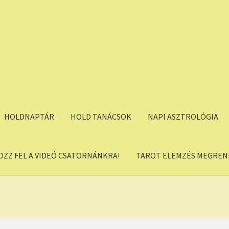
HOLDNAPTÁR
HOLD TANÁCSOK
NAPI ASZTROLÓGIA
OZZ FEL A VIDEÓ CSATORNÁNKRA!
TAROT ELEMZÉS MEGREND