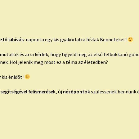
ztő kihívás:
naponta egy kis gyakorlatra hívlak Benneteket!
tatok és arra kérlek, hogy figyeld meg az első felbukkanó gondo
pnek. Hol jelenik meg most ez a téma az életedben?
 kis énidőt!
 segítségével felismerések, új nézőpontok
szülessenek bennünk é