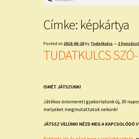
Címke:
képkártya
Posted on
2018-06-28
by
Tudatkulcs
—
2 hozzász
TUDATKULCS SZÓ-K
ISMÉT JÁTSZUNK!
Játékos önismereti gyakorlatunk új, 30 napo
melyeket megmutattatok nekünk!
JÁTSSZ VELÜNK! NÉZD MEG A KAPCSOLÓDÓ V
Kattints ide és nézd meg a legújabb videót,
m