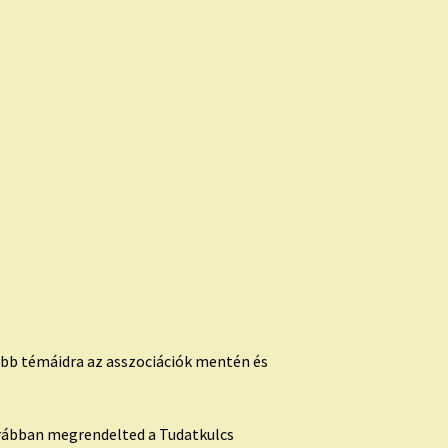
őbb témáidra az asszociációk mentén és
orábban megrendelted a Tudatkulcs