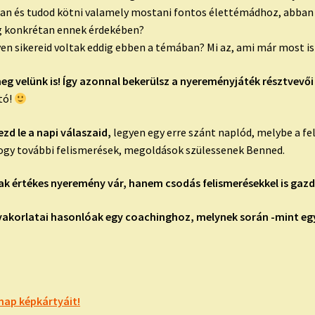
tban és tudod kötni valamely mostani fontos élettémádhoz, abban 
g konkrétan ennek érdekében?
lyen sikereid voltak eddig ebben a témában? Mi az, ami már most i
meg velünk is! Így azonnal bekerülsz a nyereményjáték résztvevői
tó!
ezd le a napi válaszaid,
legyen egy erre szánt naplód, melybe a fe
 hogy további felismerések, megoldások szülessenek Benned.
k értékes nyeremény vár, hanem csodás felismerésekkel is gazd
yakorlatai hasonlóak egy coachinghoz, melynek során -mint e
nap képkártyáit!