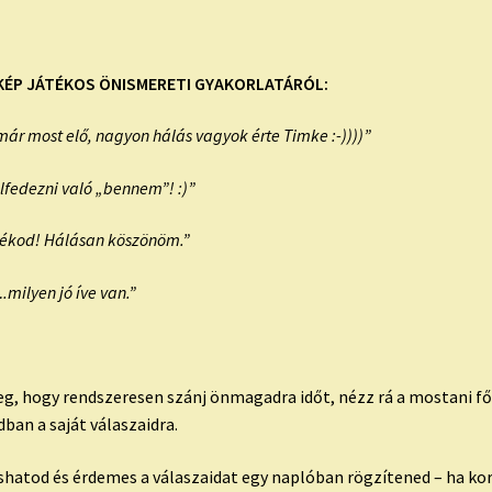
KÉP JÁTÉKOS ÖNISMERETI GYAKORLATÁRÓL:
már most elő, nagyon hálás vagyok érte Timke :-))))”
lfedezni való „bennem”! :)”
átékod! Hálásan köszönöm.”
milyen jó íve van.”
eg, hogy rendszeresen szánj önmagadra időt, nézz rá a mostani f
ban a saját válaszaidra.
shatod és érdemes a válaszaidat egy naplóban rögzítened – ha k