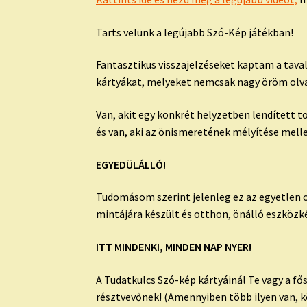
Tarts velünk a legújabb Szó-Kép játékban!
Fantasztikus visszajelzéseket kaptam a taval
kártyákat, melyeket nemcsak nagy öröm olva
Van, akit egy konkrét helyzetben lendített 
és van, aki az önismeretének mélyítése mell
EGYEDÜLÁLLÓ!
Tudomásom szerint jelenleg ez az egyetlen o
mintájára készült és otthon, önálló eszközké
ITT MINDENKI, MINDEN NAP NYER!
A Tudatkulcs Szó-kép kártyáinál Te vagy a fő
résztvevőnek! (Amennyiben több ilyen van, k