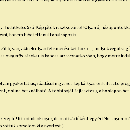
yi Tudatkulcs Szó-Kép játék résztvevőitől! Olyan új nézőpontokkal
sni, hanem hihetetlenül tanulságos is!
tovább, van, akinek olyan felismeréseket hozott, melyek végül se
ett megerősítéseket is kapott arra vonatkozóan, hogy merre indu
lyan gyakorlatias, ráadásul ingyenes képkártyás önfejlesztő pro
nt, online használható. A többi saját fejlesztésű, a honlapon ha
szereplő! Itt mindenki nyer, de motivációként egy értékes nyerem
özöttük sorsolom ki a nyertest.)