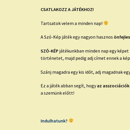
CSATLAKOZZ A JÁTÉKHOZ!
Tartsatok velem a minden nap!
A Szó-Kép játék egy nagyon hasznos
önfejles
SZÓ-KÉP
játékunkban minden nap egy képet mu
történetet, majd pedig adj címet ennek a ké
Szánj magadra egy kis időt, adj magadnak egy
Ez a játék abban segít, hogy
az asszociációk
a szemünk előtt!
Indulhatunk?