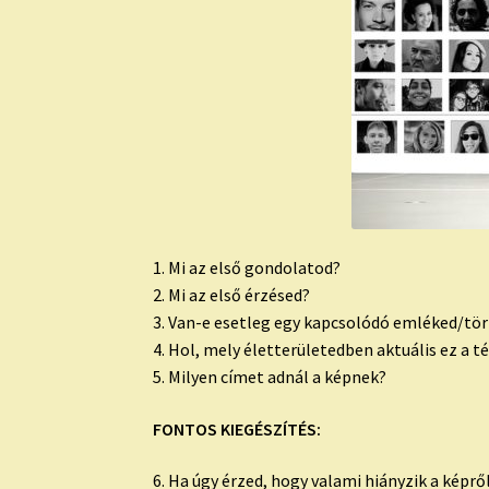
1. Mi az első gondolatod?
2. Mi az első érzésed?
3. Van-e esetleg egy kapcsolódó emléked/tört
4. Hol, mely életterületedben aktuális ez a 
5. Milyen címet adnál a képnek?
FONTOS KIEGÉSZÍTÉS:
6. Ha úgy érzed, hogy valami hiányzik a képrő