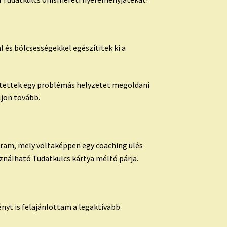
 és bölcsességekkel egészítitek ki a
gítettek egy problémás helyzetet megoldani
ljon tovább.
gram, mely voltaképpen egy coaching ülés
sználható Tudatkulcs kártya méltó párja.
ényt is felajánlottam a legaktívabb