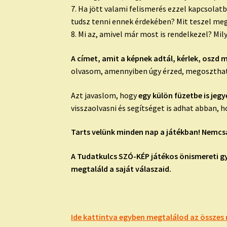
7. Ha jött valami felismerés ezzel kapcsola
tudsz tenni ennek érdekében? Mit teszel me
8. Mi az, amivel már most is rendelkezel? Mi
A címet, amit a képnek adtál, kérlek, oszd 
olvasom, amennyiben úgy érzed, megosztha
Azt javaslom, hogy
egy külön füzetbe is jegy
visszaolvasni és segítséget is adhat abban,
Tarts velünk minden nap a játékban! Nemcsa
A Tudatkulcs SZÓ-KÉP játékos önismereti g
megtaláld a saját válaszaid.
Ide kattintva egyben megtalálod az összes 