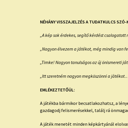
NÉHÁNY VISSZAJELZÉS A TUDATKULCS SZÓ-
„A kép sok érdekes, segítő kérdést csalogatott 
„Nagyon élvezem a játékot, még mindig van fe
„Timke! Nagyon tanulságos az új önismereti j
„Itt szeretném nagyon megköszönni a jàtékot….
EMLÉKEZTETŐÜL:
A játékba bármikor becsatlakozhatsz, a lény
gazdagodj felismerésekkel, találj rá önmagad
A játék menetét minden képkártyánál elolva