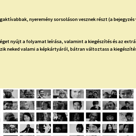
legaktívabbak, nyeremény sorsoláson vesznek részt (a bejegyzés 
et nyújt a folyamat leírása, valamint a kiegészítés és az extr
zik neked valami a képkártyáról, bátran változtass a kiegészítés