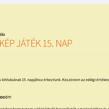
ólás
ÉP JÁTÉK 15. NAP
s kihívásának 15. napjához érkeztünk. Köszönöm az eddigi értéke
IDEÓT!
elyben bemutatom a képkártyák használatát a gyakorlatban és a