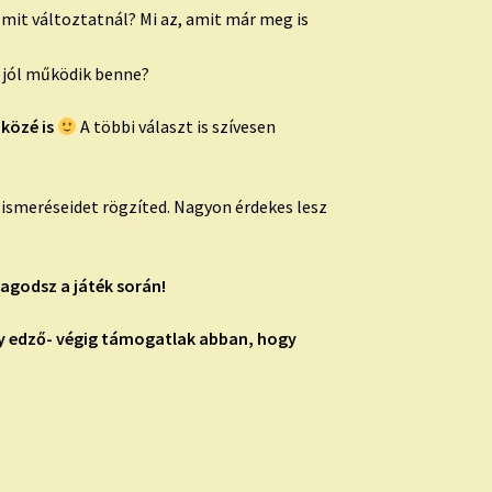
mit változtatnál? Mi az, amit már meg is
s jól működik benne?
 közé is
A többi választ is szívesen
lismeréseidet rögzíted. Nagyon érdekes lesz
agodsz a játék során!
gy edző- végig támogatlak abban, hogy