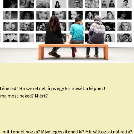
éneted? Ha szeretnél, írj is egy kis mesét a képhez!
téma most neked? Miért?
l: mit tennél hozzá? Mivel egészítenéd ki? Mit változtatnál rajta?