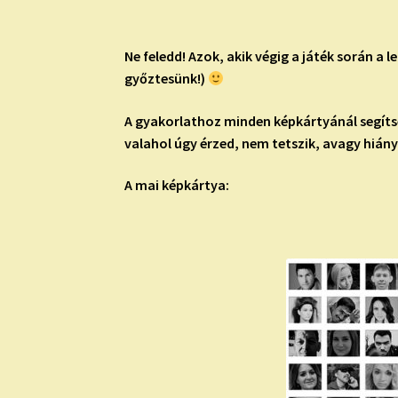
Ne feledd!
Azok, akik végig a játék során a 
győztesünk!)
A gyakorlathoz minden képkártyánál segítség
valahol úgy érzed, nem tetszik, avagy hiány
A mai képkártya: