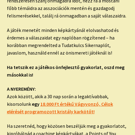
rendszeresen szánj önmagadra időt, nézz rá a mostani
főbb témáidra az asszociációk mentén és gazdagodj
felismerésekkel, találj rá önmagadban a saját válaszaidra.
A játék menetét minden képkártyánál elolvashatod és
érdemes a válaszaidat egy naplóban rögzítened – ha
korábban megrendelted a Tudatkulcs Sikernaplót,
javaslom, használd ennél az önismereti játéknál is!
Ha tetszik ez a játékos önfejlesztő gyakorlat, oszd meg
másokkal is!
A NYEREMÉNY:
Azok között, akik a 30 nap során a legaktívabbak,
kisorsolunk
egy
18.000 Ft értékű Vágyvonzó, Célok
elérését programozott kristály karkötőt!
Ha szeretnéd, hogy közösen beszéljük meg a gyakorlatot,
kipróbálnád a coaching képkártyákat, a Points of You