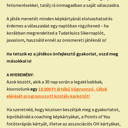
felismerésekkel, találj rá önmagadban a saját válaszaidra.
A játék menetét minden képkártyánál elolvashatod és
érdemes a válaszaidat egy naplóban rögzítened – ha
korábban megrendelted a Tudatkulcs Sikernaplót,
javaslom, használd ennél az önismereti játéknál is!
Ha tetszik ez a játékos önfejlesztő gyakorlat, oszd meg
másokkal is!
A NYEREMÉNY:
Azok között, akik a 30 nap során a legaktívabbak,
kisorsolunk
egy
18.000 Ft értékű Vágyvonzó, Célok
elérését programozott kristály karkötőt!
Ha szeretnéd, hogy közösen beszéljük meg a gyakorlatot,
kipróbálnád a coaching képkártyákat, a Points of You
fotóterápiás kártyát, illetve az asszociációs OH kártyákat,