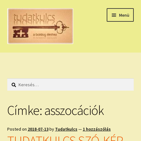
Ugrás
Kilépés
Menü
a
a
navigációhoz
tartalomba
Expand
HÚZZ EGY KÁRTYÁT!
child
menu
NAPI TAROT
Keresés:
HOLDNAPTÁR
HOLD TANÁCSOK
Címke:
asszocációk
NAPI ASZTROLÓGIA
Posted on
2018-07-13
by
Tudatkulcs
—
1 hozzászólás
Expand
KÉRJ EGY MEGERŐSÍTÉST!
TUDATKULCS SZÓ-KÉP