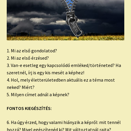
1. Mi az első gondolatod?
2. Mi az első érzésed?
3. Van-e esetleg egy kapcsolódó emléked/történeted? Ha
szeretnél, írj is egy kis mesét a képhez!
4. Hol, mely életterületedben aktuális ez a téma most
neked? Miért?
5. Milyen címet adnál a képnek?
FONTOS KIEGÉSZÍTÉS:
6. Ha úgy érzed, hogy valami hiányzik a képről: mit tennél
hozzá? Mivel egészítenéd ki? Mit változtatnál rajta?