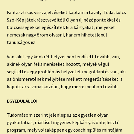
Fantasztikus visszajelzéseket kaptam a tavalyi Tudatkulcs
Szó-Kép játék résztvevőitől! Olyan új nézőpontokkal és
bölcsességekkel egészítitek ki a kártyákat, melyeket
nemcsak nagy öröm olvasni, hanem hihetetlenül
tanulságos is!
Van, akit egy konkrét helyzetben lendített tovább, van,
akinek olyan felismeréseket hozott, melyek végül
segítettek egy problémás helyzetet megoldani és van, aki
az önismeretének mélyítése mellett megerősítéseket is
kapott arra vonatkozóan, hogy merre induljon tovább.
EGYEDÜLÁLLÓ!
Tudomásom szerint jelenleg ez az egyetlen olyan
gyakorlatias, ráadásul ingyenes képkártyás önfejlesztő
program, mely voltaképpen egy coaching ülés mintájára