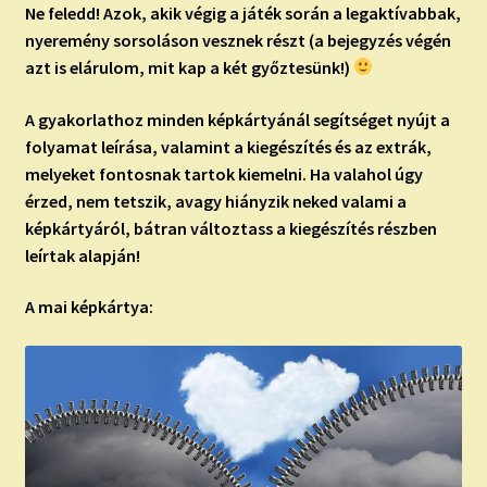
Ne feledd!
Azok, akik végig a játék során a legaktívabbak,
nyeremény sorsoláson vesznek részt (a bejegyzés végén
azt is elárulom, mit kap a két győztesünk!)
A gyakorlathoz minden képkártyánál segítséget nyújt a
folyamat leírása, valamint a kiegészítés és az extrák,
melyeket fontosnak tartok kiemelni. Ha valahol úgy
érzed, nem tetszik, avagy hiányzik neked valami a
képkártyáról, bátran változtass a kiegészítés részben
leírtak alapján!
A mai képkártya: