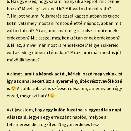
6. Ha úgy érzed, hogy valami hiányzik a képről: mit tennél
hozzá? Mivel egészítenéd ki? Mit változtatnál rajta?
7. Ha jött valami felismerés ezzel kapcsolatban és tudod
kötni valamely mostani fontos élettémádhoz, abban mit
változtatnál? Mi az, amit már meg is tudsz tenni ennek
érdekében? Mit teszel meg konkrétan ennek érdekében?
8. Mi az, amivel már most is rendelkezel? Milyen sikereid
voltak eddig ebben a témában? Mi az, ami már most is jól
működik benne?
A címet, amit a képnek adtál, kérlek, oszd meg velünk is!
Így azonnal bekerülsz a nyereményjáték résztvevői közé
is
A többi választ is szívesen olvasom, amennyiben úgy
érzed, megosztható!
Azt javaslom, hogy
egy külön füzetbe is jegyezd le a napi
válaszaid,
legyen egy erre szánt naplód, melybe a
felismeréseidet rögzíted. Nagyon érdekes lesz