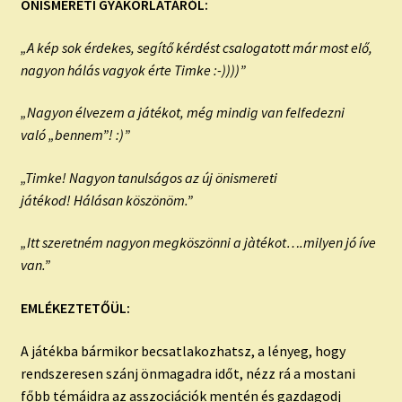
ÖNISMERETI GYAKORLATÁRÓL:
„A kép sok érdekes, segítő kérdést csalogatott már most elő,
nagyon hálás vagyok érte Timke :-))))”
„Nagyon élvezem a játékot, még mindig van felfedezni
való „bennem”! :)”
„Timke! Nagyon tanulságos az új önismereti
játékod! Hálásan köszönöm.”
„Itt szeretném nagyon megköszönni a jàtékot….milyen jó íve
van.”
EMLÉKEZTETŐÜL:
A játékba bármikor becsatlakozhatsz, a lényeg, hogy
rendszeresen szánj önmagadra időt, nézz rá a mostani
főbb témáidra az asszociációk mentén és gazdagodj