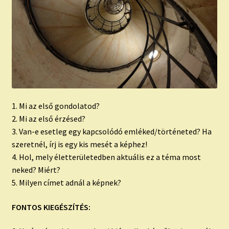
1. Mi az első gondolatod?
2. Mi az első érzésed?
3. Van-e esetleg egy kapcsolódó emléked/történeted? Ha
szeretnél, írj is egy kis mesét a képhez!
4. Hol, mely életterületedben aktuális ez a téma most
neked? Miért?
5. Milyen címet adnál a képnek?
FONTOS KIEGÉSZÍTÉS: