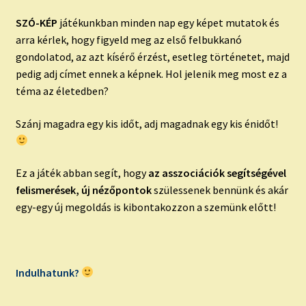
SZÓ-KÉP
játékunkban minden nap egy képet mutatok és
arra kérlek, hogy figyeld meg az első felbukkanó
gondolatod, az azt kísérő érzést, esetleg történetet, majd
pedig adj címet ennek a képnek. Hol jelenik meg most ez a
téma az életedben?
Szánj magadra egy kis időt, adj magadnak egy kis énidőt!
Ez a játék abban segít, hogy
az asszociációk segítségével
felismerések, új nézőpontok
szülessenek bennünk és akár
egy-egy új megoldás is kibontakozzon a szemünk előtt!
Indulhatunk?