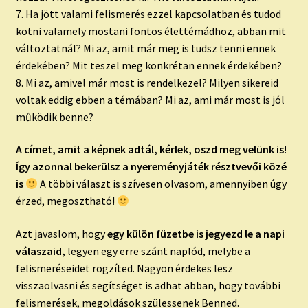
7. Ha jött valami felismerés ezzel kapcsolatban és tudod
kötni valamely mostani fontos élettémádhoz, abban mit
változtatnál? Mi az, amit már meg is tudsz tenni ennek
érdekében? Mit teszel meg konkrétan ennek érdekében?
8. Mi az, amivel már most is rendelkezel? Milyen sikereid
voltak eddig ebben a témában? Mi az, ami már most is jól
működik benne?
A címet, amit a képnek adtál, kérlek, oszd meg velünk is!
Így azonnal bekerülsz a nyereményjáték résztvevői közé
is
A többi választ is szívesen olvasom, amennyiben úgy
érzed, megosztható!
Azt javaslom, hogy
egy külön füzetbe is jegyezd le a napi
válaszaid,
legyen egy erre szánt naplód, melybe a
felismeréseidet rögzíted. Nagyon érdekes lesz
visszaolvasni és segítséget is adhat abban, hogy további
felismerések, megoldások szülessenek Benned.