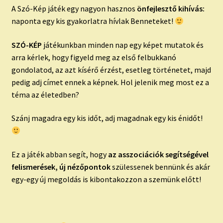
A Szó-Kép játék egy nagyon hasznos
önfejlesztő kihívás:
naponta egy kis gyakorlatra hívlak Benneteket!
SZÓ-KÉP
játékunkban minden nap egy képet mutatok és
arra kérlek, hogy figyeld meg az első felbukkanó
gondolatod, az azt kísérő érzést, esetleg történetet, majd
pedig adj címet ennek a képnek. Hol jelenik meg most ez a
téma az életedben?
Szánj magadra egy kis időt, adj magadnak egy kis énidőt!
Ez a játék abban segít, hogy
az asszociációk segítségével
felismerések, új nézőpontok
szülessenek bennünk és akár
egy-egy új megoldás is kibontakozzon a szemünk előtt!