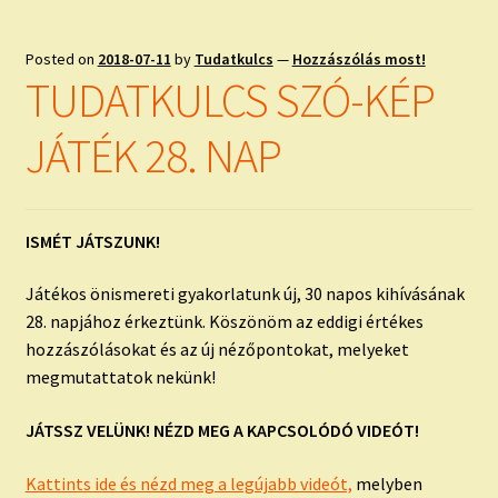
Posted on
2018-07-11
by
Tudatkulcs
—
Hozzászólás most!
TUDATKULCS SZÓ-KÉP
JÁTÉK 28. NAP
ISMÉT JÁTSZUNK!
Játékos önismereti gyakorlatunk új, 30 napos kihívásának
28. napjához érkeztünk. Köszönöm az eddigi értékes
hozzászólásokat és az új nézőpontokat, melyeket
megmutattatok nekünk!
JÁTSSZ VELÜNK! NÉZD MEG A KAPCSOLÓDÓ VIDEÓT!
Kattints ide és nézd meg a legújabb videót,
melyben