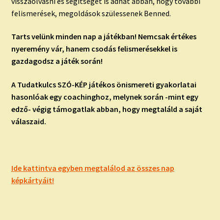
visszaolvasni és segítséget is adhat abban, hogy további
felismerések, megoldások szülessenek Benned.
Tarts velünk minden nap a játékban! Nemcsak értékes
nyeremény vár, hanem csodás felismerésekkel is
gazdagodsz a játék során!
A Tudatkulcs SZÓ-KÉP játékos önismereti gyakorlatai
hasonlóak egy coachinghoz, melynek során -mint egy
edző- végig támogatlak abban, hogy megtaláld a saját
válaszaid.
Ide kattintva egyben megtalálod az összes nap
képkártyáit!