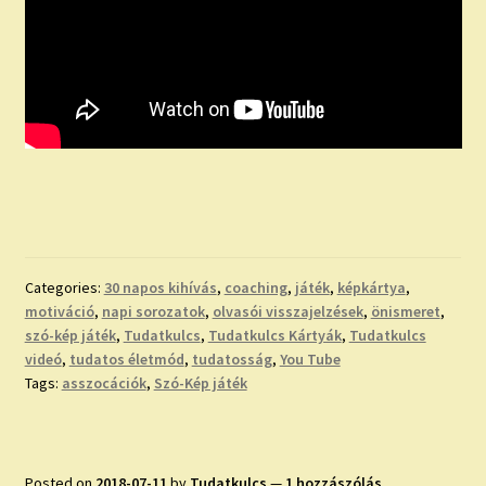
Categories:
30 napos kihívás
,
coaching
,
játék
,
képkártya
,
motiváció
,
napi sorozatok
,
olvasói visszajelzések
,
önismeret
,
szó-kép játék
,
Tudatkulcs
,
Tudatkulcs Kártyák
,
Tudatkulcs
videó
,
tudatos életmód
,
tudatosság
,
You Tube
Tags:
asszocációk
,
Szó-Kép játék
Posted on
2018-07-11
by
Tudatkulcs
—
1 hozzászólás