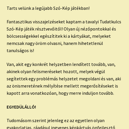
Tarts velünk a legújabb Szó-Kép játékban!
Fantasztikus visszajelzéseket kaptam a tavalyi Tudatkulcs
Szó-Kép játék résztvevőitől! Olyan új nézőpontokkal és
bölcsességekkel egészítitek ki a kártyákat, melyeket
nemcsak nagy öröm olvasni, hanem hihetetlenül
tanulságos is!
Van, akit egy konkrét helyzetben lendített tovább, van,
akinek olyan felismeréseket hozott, melyek végül
segítettek egy problémás helyzetet megoldani és van, aki
az önismeretének mélyítése mellett megerősítéseket is
kapott arra vonatkozóan, hogy merre induljon tovább.
EGYEDÜLÁLLÓ!
Tudomásom szerint jelenleg ez az egyetlen olyan
gyakorlatias, ráadásul ingyenes képkártyás önfejlesztő