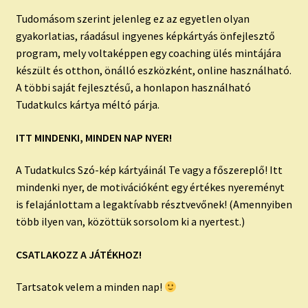
Tudomásom szerint jelenleg ez az egyetlen olyan
gyakorlatias, ráadásul ingyenes képkártyás önfejlesztő
program, mely voltaképpen egy coaching ülés mintájára
készült és otthon, önálló eszközként, online használható.
A többi saját fejlesztésű, a honlapon használható
Tudatkulcs kártya méltó párja.
ITT MINDENKI, MINDEN NAP NYER!
A Tudatkulcs Szó-kép kártyáinál Te vagy a főszereplő! Itt
mindenki nyer, de motivációként egy értékes nyereményt
is felajánlottam a legaktívabb résztvevőnek! (Amennyiben
több ilyen van, közöttük sorsolom ki a nyertest.)
CSATLAKOZZ A JÁTÉKHOZ!
Tartsatok velem a minden nap!