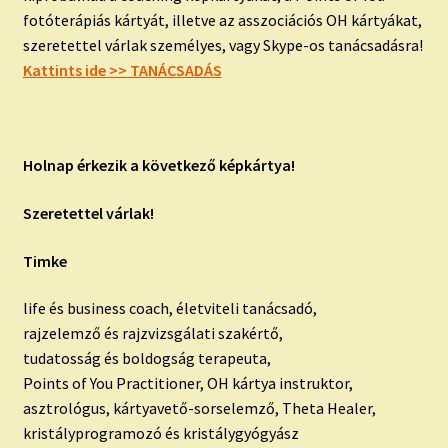
fotóterápiás kártyát, illetve az asszociációs OH kártyákat,
szeretettel várlak személyes, vagy Skype-os tanácsadásra!
Kattints ide >> TANÁCSADÁS
Holnap érkezik a következő képkártya!
Szeretettel várlak!
Timke
life és business coach, életviteli tanácsadó,
rajzelemző és rajzvizsgálati szakértő,
tudatosság és boldogság terapeuta,
Points of You Practitioner, OH kártya instruktor,
asztrológus, kártyavető-sorselemző, Theta Healer,
kristályprogramozó és kristálygyógyász