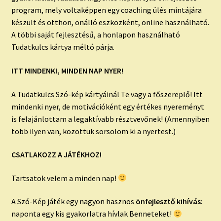
program, mely voltaképpen egy coaching ülés mintájára
készült és otthon, önálló eszközként, online használható.
A többi saját fejlesztésű, a honlapon használható
Tudatkulcs kártya méltó párja.
ITT MINDENKI, MINDEN NAP NYER!
A Tudatkulcs Szó-kép kártyáinál Te vagy a főszereplő! Itt
mindenki nyer, de motivációként egy értékes nyereményt
is felajánlottam a legaktívabb résztvevőnek! (Amennyiben
több ilyen van, közöttük sorsolom ki a nyertest.)
CSATLAKOZZ A JÁTÉKHOZ!
Tartsatok velem a minden nap!
A Szó-Kép játék egy nagyon hasznos
önfejlesztő kihívás:
naponta egy kis gyakorlatra hívlak Benneteket!