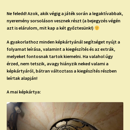
Ne feledd!
Azok, akik végig a játék során a legaktívabbak,
nyeremény sorsoláson vesznek részt (a bejegyzés végén
azt is elárulom, mit kap a két győztesünk!)
A gyakorlathoz minden képkártyánál segítséget nyújt a
folyamat leírása, valamint a kiegészítés és az extrák,
melyeket fontosnak tartok kiemelni. Ha valahol úgy
érzed, nem tetszik, avagy hiányzik neked valami a
képkártyáról, bátran változtass a kiegészítés részben
leírtak alapján!
A mai képkártya: