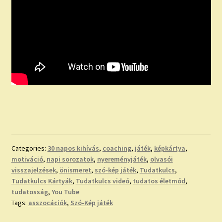
Categories:
30 napos kihívás
,
coaching
,
játék
,
képkártya
,
motiváció
,
napi sorozatok
,
nyereményjáték
,
olvasói
visszajelzések
,
önismeret
,
szó-kép játék
,
Tudatkulcs
,
Tudatkulcs Kártyák
,
Tudatkulcs videó
,
tudatos életmód
,
tudatosság
,
You Tube
Tags:
asszocációk
,
Szó-Kép játék