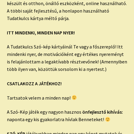
készült és otthon, önálló eszközként, online használható.
A többi saját fejlesztésű, a honlapon használható
Tudatkulcs kártya méltó párja.
ITT MINDENKI, MINDEN NAP NYER!
A Tudatkulcs Szó-kép kártyáinál Te vagy a főszereplő! Itt
mindenki nyer, de motivációként egy értékes nyereményt
is felajánlottam a legaktívabb résztvevőnek! (Amennyiben
több ilyen van, közöttük sorsolom ki a nyertest.)
CSATLAKOZZ A JÁTÉKHOZ!
Tartsatok velem a minden nap!
A Szó-Kép játék egy nagyon hasznos
önfejlesztő kihívás:
naponta egy kis gyakorlatra hívlak Benneteket!
SZÓ-KÉP
játékunkban minden nap egy képet mutatok és