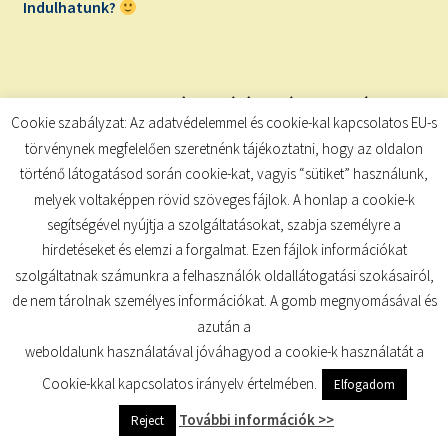
Indulhatunk?
Ne feledd!
Azok, akik végig a játék során a legaktívabbak,
Cookie szabályzat: Az adatvédelemmel és cookie-kal kapcsolatos EU-s
nyeremény sorsoláson vesznek részt (a bejegyzés végén
törvénynek megfelelően szeretnénk tájékoztatni, hogy az oldalon
azt is elárulom, mit kap a két győztesünk!)
történő látogatásod során cookie-kat, vagyis “sütiket” használunk,
melyek voltaképpen rövid szöveges fájlok. A honlap a cookie-k
A gyakorlathoz minden képkártyánál segítséget nyújt a
segítségével nyújtja a szolgáltatásokat, szabja személyre a
folyamat leírása, valamint a kiegészítés és az extrák,
melyeket fontosnak tartok kiemelni. Ha valahol úgy
hirdetéseket és elemzi a forgalmat. Ezen fájlok információkat
érzed, nem tetszik, avagy hiányzik neked valami a
szolgáltatnak számunkra a felhasználók oldallátogatási szokásairól,
képkártyáról, bátran változtass a kiegészítés részben
de nem tárolnak személyes információkat. A gomb megnyomásával és
leírtak alapján!
azután a
weboldalunk használatával jóváhagyod a cookie-k használatát a
A mai képkártya:
Cookie-kkal kapcsolatos irányelv értelmében.
Elfogadom
További információk >>
Reject