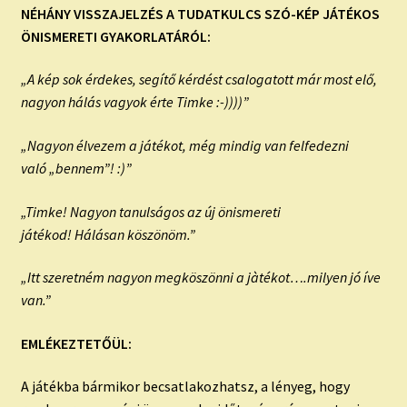
NÉHÁNY VISSZAJELZÉS A TUDATKULCS SZÓ-KÉP JÁTÉKOS
ÖNISMERETI GYAKORLATÁRÓL:
„A kép sok érdekes, segítő kérdést csalogatott már most elő,
nagyon hálás vagyok érte Timke :-))))”
„Nagyon élvezem a játékot, még mindig van felfedezni
való „bennem”! :)”
„Timke! Nagyon tanulságos az új önismereti
játékod! Hálásan köszönöm.”
„Itt szeretném nagyon megköszönni a jàtékot….milyen jó íve
van.”
EMLÉKEZTETŐÜL:
A játékba bármikor becsatlakozhatsz, a lényeg, hogy