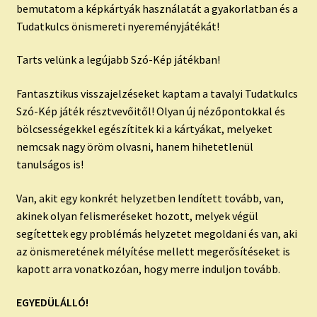
bemutatom a képkártyák használatát a gyakorlatban és a
Tudatkulcs önismereti nyereményjátékát!
Tarts velünk a legújabb Szó-Kép játékban!
Fantasztikus visszajelzéseket kaptam a tavalyi Tudatkulcs
Szó-Kép játék résztvevőitől! Olyan új nézőpontokkal és
bölcsességekkel egészítitek ki a kártyákat, melyeket
nemcsak nagy öröm olvasni, hanem hihetetlenül
tanulságos is!
Van, akit egy konkrét helyzetben lendített tovább, van,
akinek olyan felismeréseket hozott, melyek végül
segítettek egy problémás helyzetet megoldani és van, aki
az önismeretének mélyítése mellett megerősítéseket is
kapott arra vonatkozóan, hogy merre induljon tovább.
EGYEDÜLÁLLÓ!