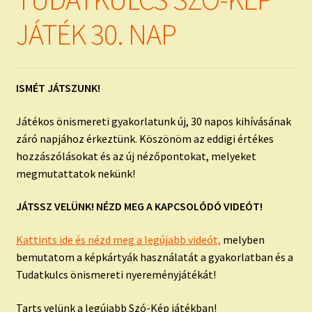
child
menu
Expand
JÁTÉK 30. NAP
ISMERJ MEG!
child
menu
ÍRJ NEKEM!
ISMÉT JÁTSZUNK!
IRATKOZZ FEL A VIDEÓ CSATORNÁNKRA!
Játékos önismereti gyakorlatunk új, 30 napos kihívásának
TAROT ELEMZÉS MEGRENDELÉSE LIMITÁLT!
záró napjához érkeztünk. Köszönöm az eddigi értékes
AJÁNDÉKOKKAL!
hozzászólásokat és az új nézőpontokat, melyeket
megmutattatok nekünk!
JÁTSSZ VELÜNK! NÉZD MEG A KAPCSOLÓDÓ VIDEÓT!
Kattints ide és nézd meg a legújabb videót,
melyben
bemutatom a képkártyák használatát a gyakorlatban és a
Tudatkulcs önismereti nyereményjátékát!
Tarts velünk a legújabb Szó-Kép játékban!