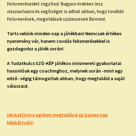
felismeréseidet rögzíted. Nagyon érdekes lesz
visszaolvasni és segítséget is adhat abban, hogy további
felismerések, megoldások szülessenek Benned.
Tarts velünk minden nap a játékban! Nemcsak értékes
nyeremény vár, hanem csodás felismerésekkel is
gazdagodsz a játék során!
A Tudatkulcs SZÓ-KÉP játékos önismereti gyakorlatai
hasonlóak egy coachinghoz, melynek során -mint egy
edző- végig támogatlak abban, hogy megtaláld a saját
válaszaid.
Ide kattintva egyben megtalálod az összes nap
képkártyáit!