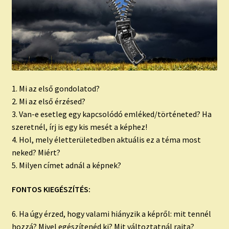
1. Mi az első gondolatod?
2. Mi az első érzésed?
3. Van-e esetleg egy kapcsolódó emléked/történeted? Ha
szeretnél, írj is egy kis mesét a képhez!
4. Hol, mely életterületedben aktuális ez a téma most
neked? Miért?
5. Milyen címet adnál a képnek?
FONTOS KIEGÉSZÍTÉS:
6. Ha úgy érzed, hogy valami hiányzik a képről: mit tennél
hozzá? Mivel egészítenéd ki? Mit változtatnál rajta?