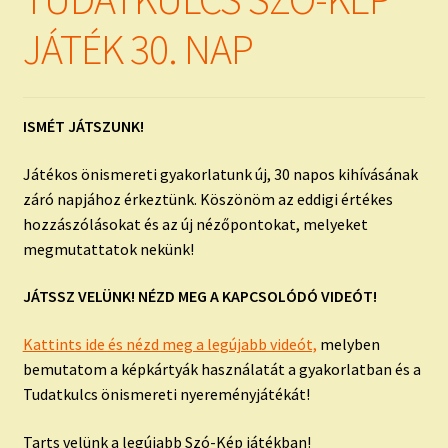
child
menu
Expand
JÁTÉK 30. NAP
ISMERJ MEG!
child
menu
ÍRJ NEKEM!
ISMÉT JÁTSZUNK!
IRATKOZZ FEL A VIDEÓ CSATORNÁNKRA!
Játékos önismereti gyakorlatunk új, 30 napos kihívásának
TAROT ELEMZÉS MEGRENDELÉSE LIMITÁLT!
záró napjához érkeztünk. Köszönöm az eddigi értékes
AJÁNDÉKOKKAL!
hozzászólásokat és az új nézőpontokat, melyeket
megmutattatok nekünk!
JÁTSSZ VELÜNK! NÉZD MEG A KAPCSOLÓDÓ VIDEÓT!
Kattints ide és nézd meg a legújabb videót,
melyben
bemutatom a képkártyák használatát a gyakorlatban és a
Tudatkulcs önismereti nyereményjátékát!
Tarts velünk a legújabb Szó-Kép játékban!