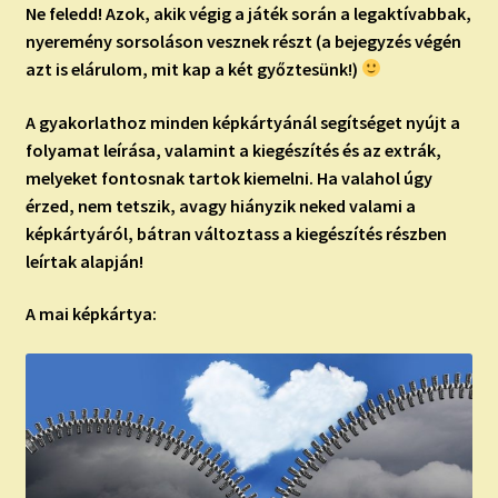
Ne feledd!
Azok, akik végig a játék során a legaktívabbak,
nyeremény sorsoláson vesznek részt (a bejegyzés végén
azt is elárulom, mit kap a két győztesünk!)
A gyakorlathoz minden képkártyánál segítséget nyújt a
folyamat leírása, valamint a kiegészítés és az extrák,
melyeket fontosnak tartok kiemelni. Ha valahol úgy
érzed, nem tetszik, avagy hiányzik neked valami a
képkártyáról, bátran változtass a kiegészítés részben
leírtak alapján!
A mai képkártya: