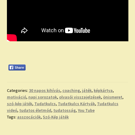
Categories:
30 napos kihívás
,
coaching
,
játék
,
képkártya
,
motiváció
,
napi sorozatok
,
olvasói visszajelzések
,
önismeret
,
szó-kép játék
,
Tudatkulcs
,
Tudatkulcs Kártyák
,
Tudatkulcs
videó
,
tudatos életmód
,
tudatosság
,
You Tube
Tags:
asszocációk
,
Szó-Kép játék