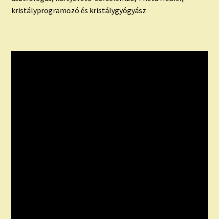
kristályprogramozó és kristálygyógyász