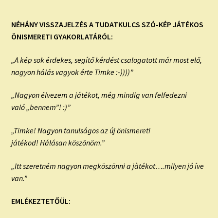
NÉHÁNY VISSZAJELZÉS A TUDATKULCS SZÓ-KÉP JÁTÉKOS
ÖNISMERETI GYAKORLATÁRÓL:
„A kép sok érdekes, segítő kérdést csalogatott már most elő,
nagyon hálás vagyok érte Timke :-))))”
„Nagyon élvezem a játékot, még mindig van felfedezni
való „bennem”! :)”
„Timke! Nagyon tanulságos az új önismereti
játékod! Hálásan köszönöm.”
„Itt szeretném nagyon megköszönni a jàtékot….milyen jó íve
van.”
EMLÉKEZTETŐÜL: