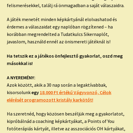
felismerésekkel, találj rá önmagadban a saját válaszaidra.
A játék menetét minden képkártyánál elolvashatod és
érdemes a válaszaidat egy naplóban rögzítened – ha
korábban megrendelted a Tudatkulcs Sikernaplót,
javaslom, használd ennél az önismereti játéknál is!
Ha tetszik ez a játékos önfejlesztő gyakorlat, oszd meg
másokkal is!
A NYEREMÉNY:
Azok között, akik a 30 nap során a legaktívabbak,
kisorsolunk
egy
18.000 Ft értékű Vágyvonzó, Célok
elérését programozott kristály karkötőt!
Ha szeretnéd, hogy közösen beszéljük meg a gyakorlatot,
kipróbálnád a coaching képkártyákat, a Points of You
fotóterápiás kártyát, illetve az asszociációs OH kártyákat,