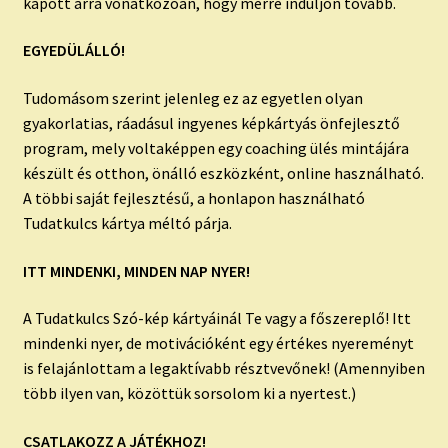
kapott arra vonatkozóan, hogy merre induljon tovább.
EGYEDÜLÁLLÓ!
Tudomásom szerint jelenleg ez az egyetlen olyan
gyakorlatias, ráadásul ingyenes képkártyás önfejlesztő
program, mely voltaképpen egy coaching ülés mintájára
készült és otthon, önálló eszközként, online használható.
A többi saját fejlesztésű, a honlapon használható
Tudatkulcs kártya méltó párja.
ITT MINDENKI, MINDEN NAP NYER!
A Tudatkulcs Szó-kép kártyáinál Te vagy a főszereplő! Itt
mindenki nyer, de motivációként egy értékes nyereményt
is felajánlottam a legaktívabb résztvevőnek! (Amennyiben
több ilyen van, közöttük sorsolom ki a nyertest.)
CSATLAKOZZ A JÁTÉKHOZ!