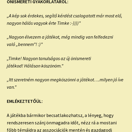
ÖNISMERETI GYAKORLATÁRÓL:
„A kép sok érdekes, segítő kérdést csalogatott már most elő,
nagyon hálás vagyok érte Timke :-))))”
„Nagyon élvezem a játékot, még mindig van felfedezni
való „bennem”! :)”
„Timke! Nagyon tanulságos az új önismereti
játékod! Hálásan köszönöm.”
„Itt szeretném nagyon megköszönni a jàtékot….milyen jó íve
van.”
EMLÉKEZTETŐÜL:
A játékba bármikor becsatlakozhatsz, a lényeg, hogy
rendszeresen szánj önmagadra időt, nézz rá a mostani
főbb témáidra az asszociációk mentén és gazdagodj