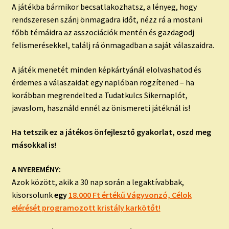
A játékba bármikor becsatlakozhatsz, a lényeg, hogy
rendszeresen szánj önmagadra időt, nézz rá a mostani
főbb témáidra az asszociációk mentén és gazdagodj
felismerésekkel, találj rá önmagadban a saját válaszaidra.
A játék menetét minden képkártyánál elolvashatod és
érdemes a válaszaidat egy naplóban rögzítened – ha
korábban megrendelted a Tudatkulcs Sikernaplót,
javaslom, használd ennél az önismereti játéknál is!
Ha tetszik ez a játékos önfejlesztő gyakorlat, oszd meg
másokkal is!
A NYEREMÉNY:
Azok között, akik a 30 nap során a legaktívabbak,
kisorsolunk
egy
18.000 Ft értékű Vágyvonzó, Célok
elérését programozott kristály karkötőt!