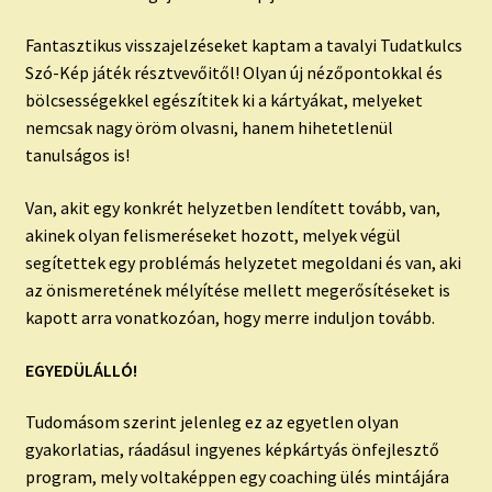
Fantasztikus visszajelzéseket kaptam a tavalyi Tudatkulcs
Szó-Kép játék résztvevőitől! Olyan új nézőpontokkal és
bölcsességekkel egészítitek ki a kártyákat, melyeket
nemcsak nagy öröm olvasni, hanem hihetetlenül
tanulságos is!
Van, akit egy konkrét helyzetben lendített tovább, van,
akinek olyan felismeréseket hozott, melyek végül
segítettek egy problémás helyzetet megoldani és van, aki
az önismeretének mélyítése mellett megerősítéseket is
kapott arra vonatkozóan, hogy merre induljon tovább.
EGYEDÜLÁLLÓ!
Tudomásom szerint jelenleg ez az egyetlen olyan
gyakorlatias, ráadásul ingyenes képkártyás önfejlesztő
program, mely voltaképpen egy coaching ülés mintájára