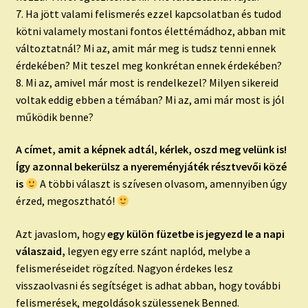
7. Ha jött valami felismerés ezzel kapcsolatban és tudod
kötni valamely mostani fontos élettémádhoz, abban mit
változtatnál? Mi az, amit már meg is tudsz tenni ennek
érdekében? Mit teszel meg konkrétan ennek érdekében?
8. Mi az, amivel már most is rendelkezel? Milyen sikereid
voltak eddig ebben a témában? Mi az, ami már most is jól
működik benne?
A címet, amit a képnek adtál, kérlek, oszd meg velünk is!
Így azonnal bekerülsz a nyereményjáték résztvevői közé
is
A többi választ is szívesen olvasom, amennyiben úgy
érzed, megosztható!
Azt javaslom, hogy
egy külön füzetbe is jegyezd le a napi
válaszaid,
legyen egy erre szánt naplód, melybe a
felismeréseidet rögzíted. Nagyon érdekes lesz
visszaolvasni és segítséget is adhat abban, hogy további
felismerések, megoldások szülessenek Benned.