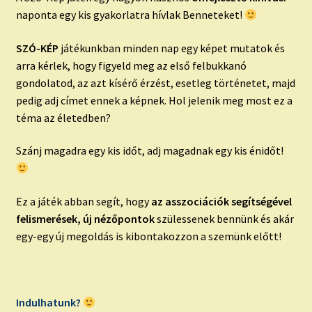
naponta egy kis gyakorlatra hívlak Benneteket!
SZÓ-KÉP
játékunkban minden nap egy képet mutatok és
arra kérlek, hogy figyeld meg az első felbukkanó
gondolatod, az azt kísérő érzést, esetleg történetet, majd
pedig adj címet ennek a képnek. Hol jelenik meg most ez a
téma az életedben?
Szánj magadra egy kis időt, adj magadnak egy kis énidőt!
Ez a játék abban segít, hogy
az asszociációk segítségével
felismerések, új nézőpontok
szülessenek bennünk és akár
egy-egy új megoldás is kibontakozzon a szemünk előtt!
Indulhatunk?