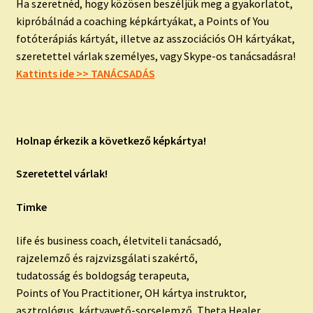
Ha szeretnéd, hogy közösen beszéljük meg a gyakorlatot,
kipróbálnád a coaching képkártyákat, a Points of You
fotóterápiás kártyát, illetve az asszociációs OH kártyákat,
szeretettel várlak személyes, vagy Skype-os tanácsadásra!
Kattints ide >> TANÁCSADÁS
Holnap érkezik a következő képkártya!
Szeretettel várlak!
Timke
life és business coach, életviteli tanácsadó,
rajzelemző és rajzvizsgálati szakértő,
tudatosság és boldogság terapeuta,
Points of You Practitioner, OH kártya instruktor,
asztrológus, kártyavető-sorselemző, Theta Healer,