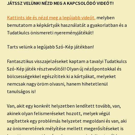
JÁTSSZ VELÜNK! NÉZD MEG A KAPCSOLÓDÓ VIDEÓT!
Kattints ide és nézd meg a legújabb videót,
melyben
bemutatom a képkártyák használatát a gyakorlatban és a
Tudatkulcs önismereti nyereményjátékát!
Tarts velünk a legújabb Szó-Kép játékban!
Fantasztikus visszajelzéseket kaptam a tavalyi Tudatkulcs
Szó-Kép játék résztvevőitől! Olyan új nézőpontokkal és
bölcsességekkel egészítitek ki a kártyákat, melyeket
nemcsak nagy öröm olvasni, hanem hihetetlenül
tanulságos is!
Van, akit egy konkrét helyzetben lendített tovább, van,
akinek olyan felismeréseket hozott, melyek végül
segítettek egy problémás helyzetet megoldani és van, aki
az önismeretének mélyítése mellett megerősítéseket is