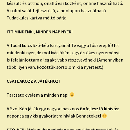
készült és otthon, önálló eszközként, online használható.
A többi saját fejlesztésű, a honlapon használható
Tudatkulcs kártya méltó párja.
ITT MINDENKI, MINDEN NAP NYER!
A Tudatkulcs Szó-kép kártyáinál Te vagy a főszereplő! Itt
mindenki nyer, de motivációként egy értékes nyereményt
is felajánlottam a legaktívabb résztvevőnek! (Amennyiben
több ilyen van, közöttük sorsolom ki a nyertest.)
CSATLAKOZZ A JÁTÉKHOZ!
Tartsatok velem a minden nap!
A Szó-Kép játék egy nagyon hasznos
önfejlesztő kihívás:
naponta egy kis gyakorlatra hívlak Benneteket!
SZÓ-KÉP
játékunkban minden nap egy képet mutatok és