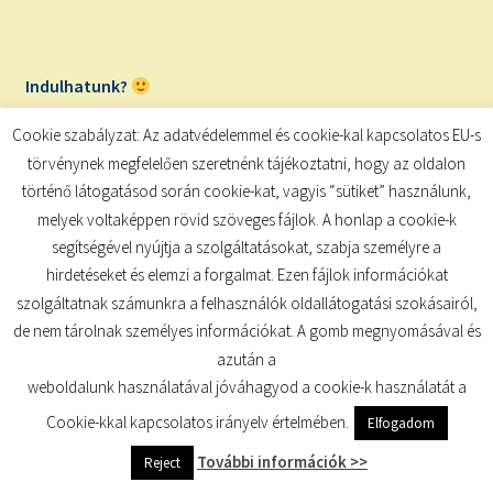
Indulhatunk?
Cookie szabályzat: Az adatvédelemmel és cookie-kal kapcsolatos EU-s
törvénynek megfelelően szeretnénk tájékoztatni, hogy az oldalon
Ne feledd!
Azok, akik végig a játék során a legaktívabbak,
történő látogatásod során cookie-kat, vagyis “sütiket” használunk,
nyeremény sorsoláson vesznek részt (a bejegyzés végén
melyek voltaképpen rövid szöveges fájlok. A honlap a cookie-k
azt is elárulom, mit kap a két győztesünk!)
segítségével nyújtja a szolgáltatásokat, szabja személyre a
hirdetéseket és elemzi a forgalmat. Ezen fájlok információkat
A gyakorlathoz minden képkártyánál segítséget nyújt a
szolgáltatnak számunkra a felhasználók oldallátogatási szokásairól,
folyamat leírása, valamint a kiegészítés és az extrák,
de nem tárolnak személyes információkat. A gomb megnyomásával és
melyeket fontosnak tartok kiemelni. Ha valahol úgy
azután a
érzed, nem tetszik, avagy hiányzik neked valami a
weboldalunk használatával jóváhagyod a cookie-k használatát a
képkártyáról, bátran változtass a kiegészítés részben
Cookie-kkal kapcsolatos irányelv értelmében.
Elfogadom
leírtak alapján!
További információk >>
Reject
A mai képkártya: