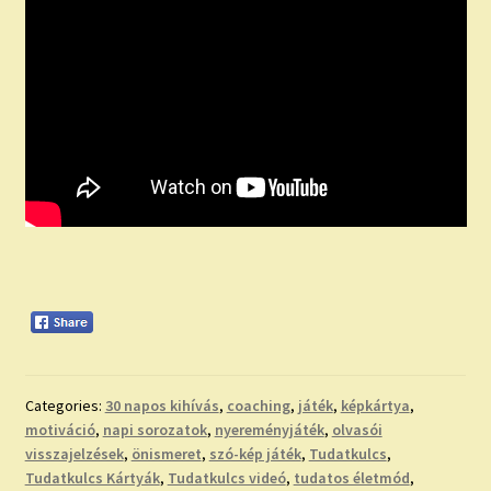
Categories:
30 napos kihívás
,
coaching
,
játék
,
képkártya
,
motiváció
,
napi sorozatok
,
nyereményjáték
,
olvasói
visszajelzések
,
önismeret
,
szó-kép játék
,
Tudatkulcs
,
Tudatkulcs Kártyák
,
Tudatkulcs videó
,
tudatos életmód
,