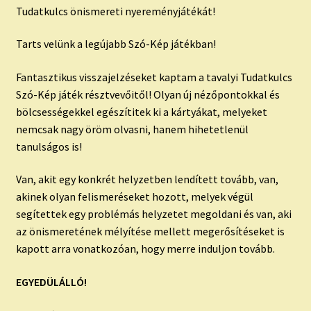
Tudatkulcs önismereti nyereményjátékát!
Tarts velünk a legújabb Szó-Kép játékban!
Fantasztikus visszajelzéseket kaptam a tavalyi Tudatkulcs
Szó-Kép játék résztvevőitől! Olyan új nézőpontokkal és
bölcsességekkel egészítitek ki a kártyákat, melyeket
nemcsak nagy öröm olvasni, hanem hihetetlenül
tanulságos is!
Van, akit egy konkrét helyzetben lendített tovább, van,
akinek olyan felismeréseket hozott, melyek végül
segítettek egy problémás helyzetet megoldani és van, aki
az önismeretének mélyítése mellett megerősítéseket is
kapott arra vonatkozóan, hogy merre induljon tovább.
EGYEDÜLÁLLÓ!