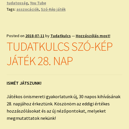
tudatosság
,
You Tube
Tags:
asszocációk
,
Szó-Kép játék
Posted on
2018-07-11
by
Tudatkulcs
—
Hozzászólás most!
TUDATKULCS SZÓ-KÉP
JÁTÉK 28. NAP
ISMÉT JÁTSZUNK!
Játékos önismereti gyakorlatunk új, 30 napos kihívásának
28. napjához érkeztünk. Köszönöm az eddigi értékes
hozzászólásokat és az új nézőpontokat, melyeket
megmutattatok nekünk!