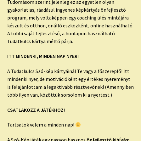
Tudomásom szerint jelenleg ez az egyetlen olyan
gyakorlatias, ráadásul ingyenes képkártyás önfejlesztő
program, mely voltaképpen egy coaching ülés mintájára
készült és otthon, önálló eszközként, online használható.
A többi saját fejlesztésű, a honlapon használható
Tudatkulcs kártya méltó párja.
ITT MINDENKI, MINDEN NAP NYER!
A Tudatkulcs Szó-kép kártyáinál Te vagy a főszereplő! Itt
mindenki nyer, de motivációként egy értékes nyereményt
is felajánlottam a legaktívabb résztvevőnek! (Amennyiben
több ilyen van, közöttük sorsolom ki a nyertest.)
CSATLAKOZZ A JÁTÉKHOZ!
Tartsatok velem a minden nap!
A Szó-Kép játék egy nagyon hasznos
önfejlesztő kihívás: