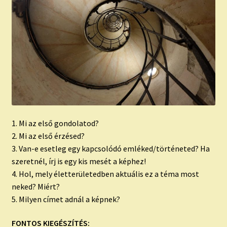
1. Mi az első gondolatod?
2. Mi az első érzésed?
3. Van-e esetleg egy kapcsolódó emléked/történeted? Ha
szeretnél, írj is egy kis mesét a képhez!
4. Hol, mely életterületedben aktuális ez a téma most
neked? Miért?
5. Milyen címet adnál a képnek?
FONTOS KIEGÉSZÍTÉS: