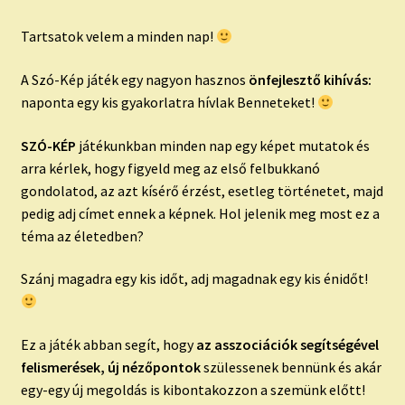
Tartsatok velem a minden nap!
A Szó-Kép játék egy nagyon hasznos
önfejlesztő kihívás:
naponta egy kis gyakorlatra hívlak Benneteket!
SZÓ-KÉP
játékunkban minden nap egy képet mutatok és
arra kérlek, hogy figyeld meg az első felbukkanó
gondolatod, az azt kísérő érzést, esetleg történetet, majd
pedig adj címet ennek a képnek. Hol jelenik meg most ez a
téma az életedben?
Szánj magadra egy kis időt, adj magadnak egy kis énidőt!
Ez a játék abban segít, hogy
az asszociációk segítségével
felismerések, új nézőpontok
szülessenek bennünk és akár
egy-egy új megoldás is kibontakozzon a szemünk előtt!