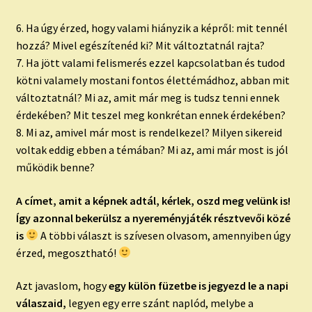
6. Ha úgy érzed, hogy valami hiányzik a képről: mit tennél
hozzá? Mivel egészítenéd ki? Mit változtatnál rajta?
7. Ha jött valami felismerés ezzel kapcsolatban és tudod
kötni valamely mostani fontos élettémádhoz, abban mit
változtatnál? Mi az, amit már meg is tudsz tenni ennek
érdekében? Mit teszel meg konkrétan ennek érdekében?
8. Mi az, amivel már most is rendelkezel? Milyen sikereid
voltak eddig ebben a témában? Mi az, ami már most is jól
működik benne?
A címet, amit a képnek adtál, kérlek, oszd meg velünk is!
Így azonnal bekerülsz a nyereményjáték résztvevői közé
is
A többi választ is szívesen olvasom, amennyiben úgy
érzed, megosztható!
Azt javaslom, hogy
egy külön füzetbe is jegyezd le a napi
válaszaid,
legyen egy erre szánt naplód, melybe a