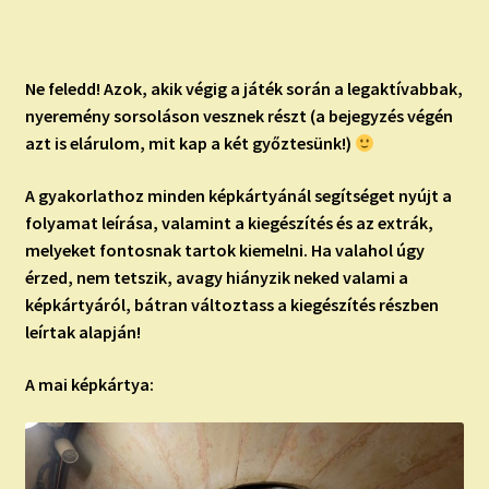
Ne feledd!
Azok, akik végig a játék során a legaktívabbak,
nyeremény sorsoláson vesznek részt (a bejegyzés végén
azt is elárulom, mit kap a két győztesünk!)
A gyakorlathoz minden képkártyánál segítséget nyújt a
folyamat leírása, valamint a kiegészítés és az extrák,
melyeket fontosnak tartok kiemelni. Ha valahol úgy
érzed, nem tetszik, avagy hiányzik neked valami a
képkártyáról, bátran változtass a kiegészítés részben
leírtak alapján!
A mai képkártya: