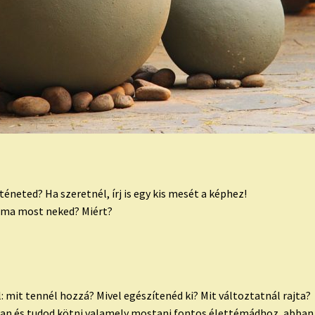
éneted? Ha szeretnél, írj is egy kis mesét a képhez!
téma most neked? Miért?
l: mit tennél hozzá? Mivel egészítenéd ki? Mit változtatnál rajta?
tban és tudod kötni valamely mostani fontos élettémádhoz, abban 