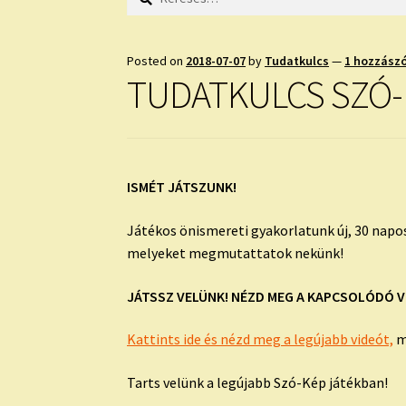
Posted on
2018-07-07
by
Tudatkulcs
—
1 hozzász
TUDATKULCS SZÓ-K
ISMÉT JÁTSZUNK!
Játékos önismereti gyakorlatunk új, 30 napo
melyeket megmutattatok nekünk!
JÁTSSZ VELÜNK! NÉZD MEG A KAPCSOLÓDÓ V
Kattints ide és nézd meg a legújabb videót,
m
Tarts velünk a legújabb Szó-Kép játékban!