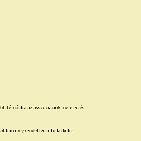
őbb témáidra az asszociációk mentén és
orábban megrendelted a Tudatkulcs