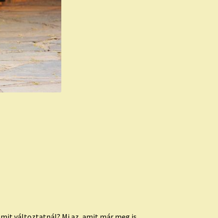
mit változtatnál? Mi az, amit már meg is