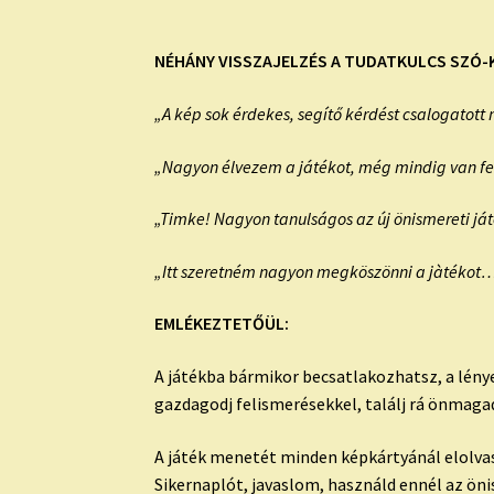
NÉHÁNY VISSZAJELZÉS A TUDATKULCS SZÓ-
„A kép sok érdekes, segítő kérdést csalogatott 
„Nagyon élvezem a játékot, még mindig van fe
„Timke! Nagyon tanulságos az új önismereti j
„Itt szeretném nagyon megköszönni a jàtékot….
EMLÉKEZTETŐÜL:
A játékba bármikor becsatlakozhatsz, a lény
gazdagodj felismerésekkel, találj rá önmagad
A játék menetét minden képkártyánál elolva
Sikernaplót, javaslom, használd ennél az önis