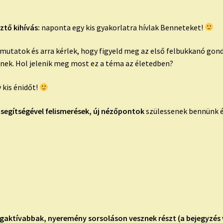
ztő kihívás:
naponta egy kis gyakorlatra hívlak Benneteket!
tatok és arra kérlek, hogy figyeld meg az első felbukkanó gondo
pnek. Hol jelenik meg most ez a téma az életedben?
 kis énidőt!
 segítségével felismerések, új nézőpontok
szülessenek bennünk é
legaktívabbak, nyeremény sorsoláson vesznek részt (a bejegyzés 