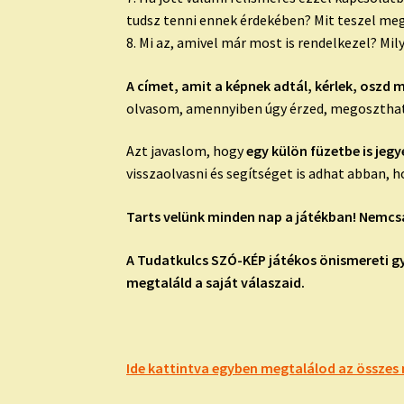
tudsz tenni ennek érdekében? Mit teszel me
8. Mi az, amivel már most is rendelkezel? Mi
A címet, amit a képnek adtál, kérlek, oszd 
olvasom, amennyiben úgy érzed, megosztha
Azt javaslom, hogy
egy külön füzetbe is jegy
visszaolvasni és segítséget is adhat abban,
Tarts velünk minden nap a játékban! Nemcsa
A Tudatkulcs SZÓ-KÉP játékos önismereti g
megtaláld a saját válaszaid.
Ide kattintva egyben megtalálod az összes 