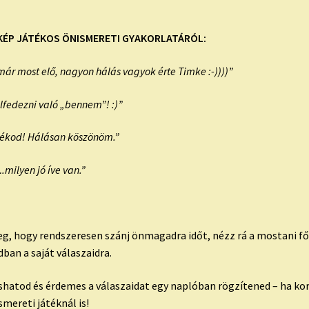
KÉP JÁTÉKOS ÖNISMERETI GYAKORLATÁRÓL:
már most elő, nagyon hálás vagyok érte Timke :-))))”
lfedezni való „bennem”! :)”
átékod! Hálásan köszönöm.”
milyen jó íve van.”
eg, hogy rendszeresen szánj önmagadra időt, nézz rá a mostani f
ban a saját válaszaidra.
shatod és érdemes a válaszaidat egy naplóban rögzítened – ha k
mereti játéknál is!