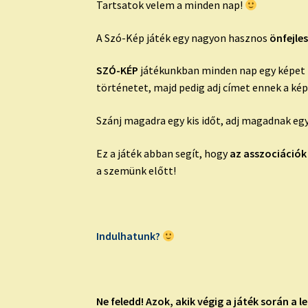
Tartsatok velem a minden nap!
A Szó-Kép játék egy nagyon hasznos
önfejles
SZÓ-KÉP
játékunkban minden nap egy képet mu
történetet, majd pedig adj címet ennek a ké
Szánj magadra egy kis időt, adj magadnak egy
Ez a játék abban segít, hogy
az asszociációk
a szemünk előtt!
Indulhatunk?
Ne feledd!
Azok, akik végig a játék során a 