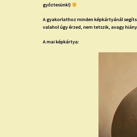
győztesünk!)
A gyakorlathoz minden képkártyánál segítség
valahol úgy érzed, nem tetszik, avagy hiány
A mai képkártya: