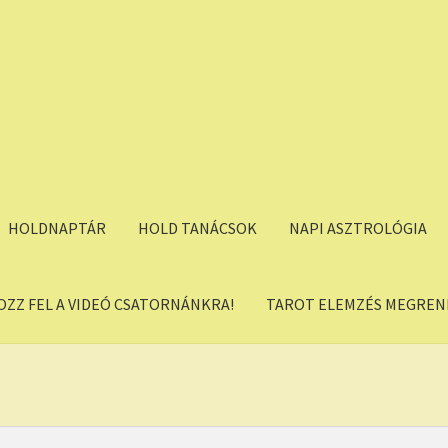
HOLDNAPTÁR
HOLD TANÁCSOK
NAPI ASZTROLÓGIA
OZZ FEL A VIDEÓ CSATORNÁNKRA!
TAROT ELEMZÉS MEGREND