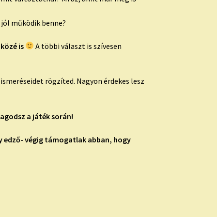
s jól működik benne?
 közé is
A többi választ is szívesen
lismeréseidet rögzíted. Nagyon érdekes lesz
agodsz a játék során!
gy edző- végig támogatlak abban, hogy