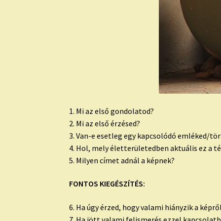
1. Mi az első gondolatod?
2. Mi az első érzésed?
3. Van-e esetleg egy kapcsolódó emléked/tört
4. Hol, mely életterületedben aktuális ez a 
5. Milyen címet adnál a képnek?
FONTOS KIEGÉSZÍTÉS:
6. Ha úgy érzed, hogy valami hiányzik a képrő
7. Ha jött valami felismerés ezzel kapcsola