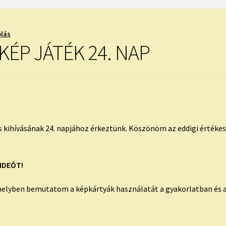
ólás
ÉP JÁTÉK 24. NAP
s kihívásának 24. napjához érkeztünk. Köszönöm az eddigi értéke
IDEÓT!
elyben bemutatom a képkártyák használatát a gyakorlatban és a