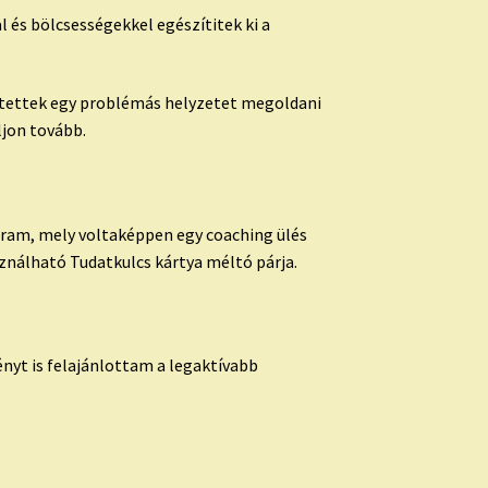
 és bölcsességekkel egészítitek ki a
gítettek egy problémás helyzetet megoldani
ljon tovább.
gram, mely voltaképpen egy coaching ülés
sználható Tudatkulcs kártya méltó párja.
ényt is felajánlottam a legaktívabb