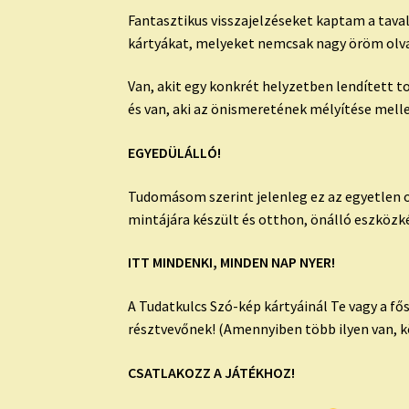
Fantasztikus visszajelzéseket kaptam a taval
kártyákat, melyeket nemcsak nagy öröm olva
Van, akit egy konkrét helyzetben lendített 
és van, aki az önismeretének mélyítése mell
EGYEDÜLÁLLÓ!
Tudomásom szerint jelenleg ez az egyetlen o
mintájára készült és otthon, önálló eszközké
ITT MINDENKI, MINDEN NAP NYER!
A Tudatkulcs Szó-kép kártyáinál Te vagy a fő
résztvevőnek! (Amennyiben több ilyen van, k
CSATLAKOZZ A JÁTÉKHOZ!