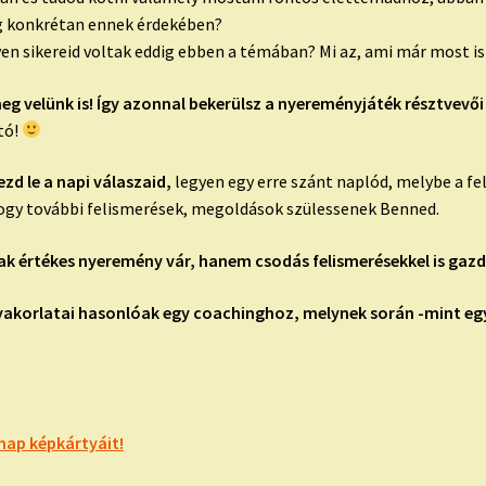
g konkrétan ennek érdekében?
lyen sikereid voltak eddig ebben a témában? Mi az, ami már most i
meg velünk is! Így azonnal bekerülsz a nyereményjáték résztvevői
tó!
ezd le a napi válaszaid,
legyen egy erre szánt naplód, melybe a fe
 hogy további felismerések, megoldások szülessenek Benned.
k értékes nyeremény vár, hanem csodás felismerésekkel is gazd
yakorlatai hasonlóak egy coachinghoz, melynek során -mint e
nap képkártyáit!