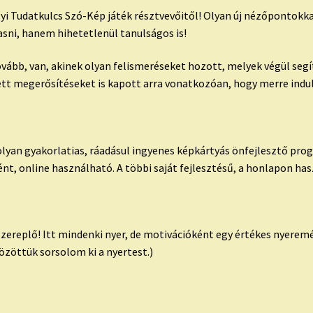
yi Tudatkulcs Szó-Kép játék résztvevőitől! Olyan új nézőpontokkal
sni, hanem hihetetlenül tanulságos is!
tovább, van, akinek olyan felismeréseket hozott, melyek végül se
ett megerősítéseket is kapott arra vonatkozóan, hogy merre indu
lyan gyakorlatias, ráadásul ingyenes képkártyás önfejlesztő pro
nt, online használható. A többi saját fejlesztésű, a honlapon ha
szereplő! Itt mindenki nyer, de motivációként egy értékes nyerem
özöttük sorsolom ki a nyertest.)