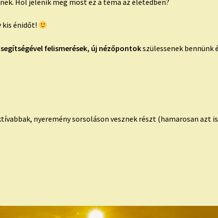
pnek. Hol jelenik meg most ez a téma az életedben?
 kis énidőt!
 segítségével felismerések, új nézőpontok
szülessenek bennünk é
aktívabbak, nyeremény sorsoláson vesznek részt (hamarosan azt i