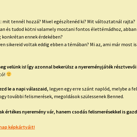
l: mit tennél hozzá? Mivel egészítenéd ki? Mit változtatnál rajta?
tban és tudod kötni valamely mostani fontos élettémádhoz, abban 
g konkrétan ennek érdekében?
lyen sikereid voltak eddig ebben a témában? Mi az, ami már most i
meg velünk is! Így azonnal bekerülsz a nyereményjáték résztvevői
tó!
ezd le a napi válaszaid,
legyen egy erre szánt naplód, melybe a fe
 hogy további felismerések, megoldások szülessenek Benned.
k értékes nyeremény vár, hanem csodás felismerésekkel is gazd
nap képkártyáit!