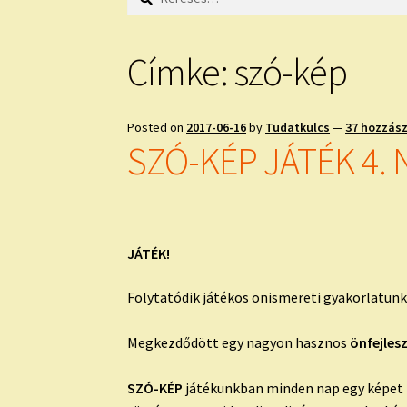
Címke:
szó-kép
Posted on
2017-06-16
by
Tudatkulcs
—
37 hozzás
SZÓ-KÉP JÁTÉK 4. 
JÁTÉK!
Folytatódik játékos önismereti gyakorlatun
Megkezdődött egy nagyon hasznos
önfejles
SZÓ-KÉP
játékunkban minden nap egy képet mu