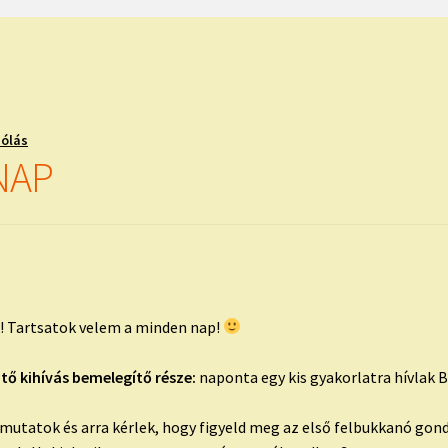
zólás
NAP
k! Tartsatok velem a minden nap!
ztő kihívás bemelegítő része:
naponta egy kis gyakorlatra hívlak 
tatok és arra kérlek, hogy figyeld meg az első felbukkanó gondo