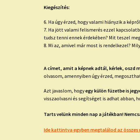
Kiegészítés:
6. Ha úgy érzed, hogy valami hiányzik a képrő
7. Ha jött valami felismerés ezzel kapcsola
tudsz tenni ennek érdekében? Mit teszel me
8. Mi az, amivel már most is rendelkezel? Mi
A címet, amit a képnek adtál, kérlek, oszd 
olvasom, amennyiben úgy érzed, megosztha
Azt javaslom, hogy
egy külön füzetbe is jegy
visszaolvasni és segítséget is adhat abban,
Tarts velünk minden nap a játékban! Nemcsa
Ide kattintva egyben megtalálod az összes 