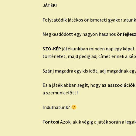
JÁTÉK!
Folytatódik játékos önismereti gyakorlatun
Megkezdődött egy nagyon hasznos
önfejles
SZÓ-KÉP
játékunkban minden nap egy képet mu
történetet, majd pedig adj címet ennek a ké
Szánj magadra egy kis időt, adj magadnak egy
Ez a játék abban segít, hogy
az asszociációk
a szemünk előtt!
Indulhatunk?
Fontos!
Azok, akik végig a játék során a leg