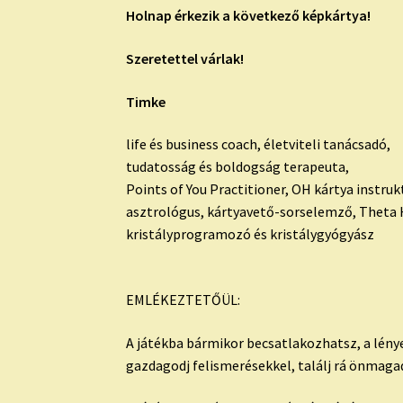
Holnap érkezik a következő képkártya!
Szeretettel várlak!
Timke
life és business coach, életviteli tanácsadó,
tudatosság és boldogság terapeuta,
Points of You Practitioner, OH kártya instruk
asztrológus, kártyavető-sorselemző, Theta 
kristályprogramozó és kristálygyógyász
EMLÉKEZTETŐÜL:
A játékba bármikor becsatlakozhatsz, a lény
gazdagodj felismerésekkel, találj rá önmagad