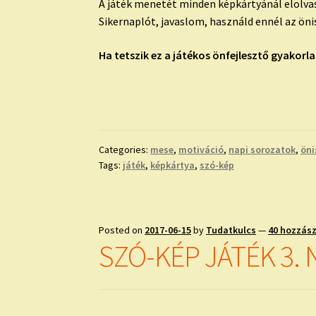
A játék menetét minden képkártyánál elolva
Sikernaplót, javaslom, használd ennél az önis
Ha tetszik ez a játékos önfejlesztő gyakorl
Categories:
mese
,
motiváció
,
napi sorozatok
,
öni
Tags:
játék
,
képkártya
,
szó-kép
Posted on
2017-06-15
by
Tudatkulcs
—
40 hozzás
SZÓ-KÉP JÁTÉK 3. 