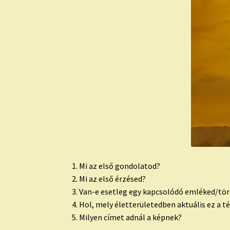
1. Mi az első gondolatod?
2. Mi az első érzésed?
3. Van-e esetleg egy kapcsolódó emléked/tört
4. Hol, mely életterületedben aktuális ez a 
5. Milyen címet adnál a képnek?