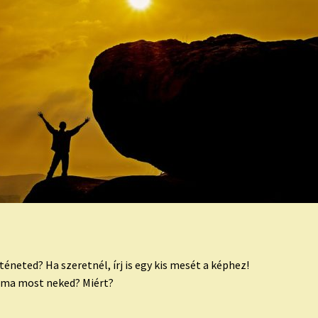
éneted? Ha szeretnél, írj is egy kis mesét a képhez!
téma most neked? Miért?