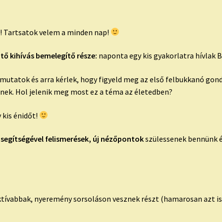
k! Tartsatok velem a minden nap!
ztő kihívás bemelegítő része:
naponta egy kis gyakorlatra hívlak 
tatok és arra kérlek, hogy figyeld meg az első felbukkanó gondo
pnek. Hol jelenik meg most ez a téma az életedben?
 kis énidőt!
 segítségével felismerések, új nézőpontok
szülessenek bennünk é
aktívabbak, nyeremény sorsoláson vesznek részt (hamarosan azt i