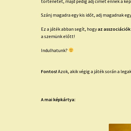
történetet, majd pedig adj címet ennek a ké
Szánj magadra egy kis időt, adj magadnak egy
Ez a játék abban segít, hogy
az asszociációk
a szemünk előtt!
Indulhatunk?
Fontos!
Azok, akik végig a játék során a leg
A mai képkártya: