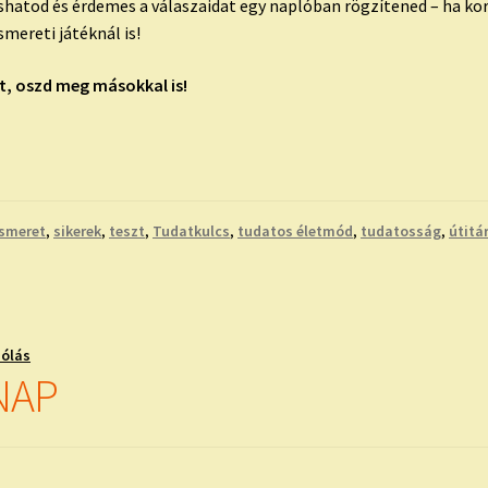
shatod és érdemes a válaszaidat egy naplóban rögzítened – ha k
mereti játéknál is!
at, oszd meg másokkal is!
smeret
,
sikerek
,
teszt
,
Tudatkulcs
,
tudatos életmód
,
tudatosság
,
útitá
zólás
NAP