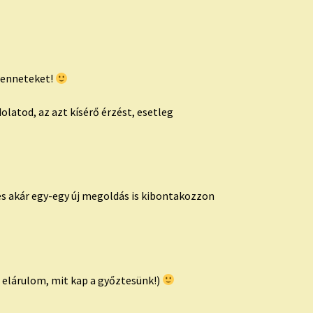
Benneteket!
latod, az azt kísérő érzést, esetleg
s akár egy-egy új megoldás is kibontakozzon
s elárulom, mit kap a győztesünk!)