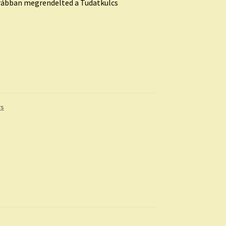
orábban megrendelted a Tudatkulcs
rs