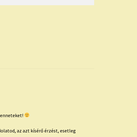
Benneteket!
latod, az azt kísérő érzést, esetleg