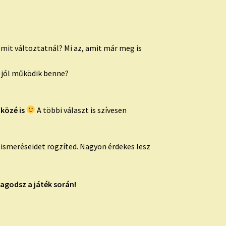
mit változtatnál? Mi az, amit már meg is
s jól működik benne?
 közé is
A többi választ is szívesen
lismeréseidet rögzíted. Nagyon érdekes lesz
agodsz a játék során!