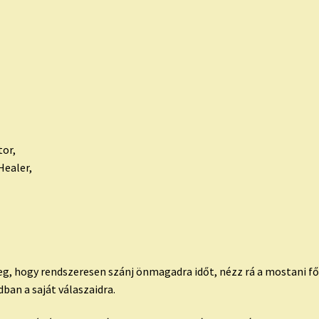
tor,
Healer,
eg, hogy rendszeresen szánj önmagadra időt, nézz rá a mostani f
ban a saját válaszaidra.