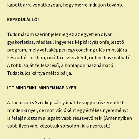
kapott arra vonatkozóan, hogy merre induljon tovább.
EGYEDÜLÁLLÓ!
Tudomásom szerint jelenleg ez az egyetlen olyan
gyakorlatias, ráadásul ingyenes képkártyás önfejlesztő
program, mely voltaképpen egy coaching ülés mintájára
készült és otthon, önálló eszközként, online használható.
A többi saját fejlesztésű, a honlapon használható
Tudatkulcs kártya méltó párja.
ITT MINDENKI, MINDEN NAP NYER!
A Tudatkulcs Szó-kép kártyáinál Te vagy a főszereplő! Itt
mindenki nyer, de motivációként egy értékes nyereményt
is felajánlottam a legaktívabb résztvevőnek! (Amennyiben
több ilyen van, közöttük sorsolom ki a nyertest.)