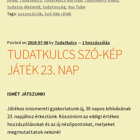
játék
,
Tudatkulcs
,
Tudatkulcs Kártyák
,
Tudatkulcs videó
,
tudatos életmód
,
tudatosság
,
You Tube
Tags:
asszocációk
,
Szó-Kép játék
Posted on
2018-07-06
by
Tudatkulcs
—
1 hozzászólás
TUDATKULCS SZÓ-KÉP
JÁTÉK 23. NAP
ISMÉT JÁTSZUNK!
Játékos önismereti gyakorlatunk új, 30 napos kihívásának
23. napjához érkeztünk. Köszönöm az eddigi értékes
hozzászólásokat és az új nézőpontokat, melyeket
megmutattatok nekünk!