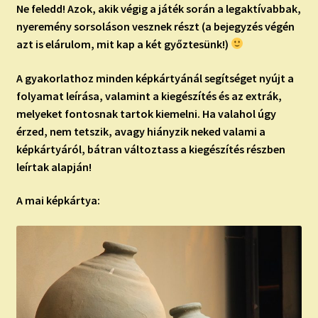
Ne feledd!
Azok, akik végig a játék során a legaktívabbak,
nyeremény sorsoláson vesznek részt (a bejegyzés végén
azt is elárulom, mit kap a két győztesünk!)
A gyakorlathoz minden képkártyánál segítséget nyújt a
folyamat leírása, valamint a kiegészítés és az extrák,
melyeket fontosnak tartok kiemelni. Ha valahol úgy
érzed, nem tetszik, avagy hiányzik neked valami a
képkártyáról, bátran változtass a kiegészítés részben
leírtak alapján!
A mai képkártya: