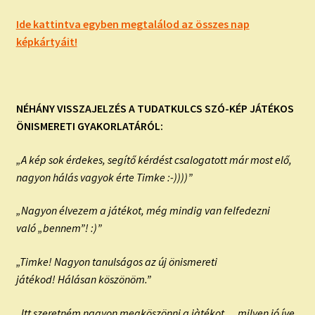
Ide kattintva egyben megtalálod az összes nap
képkártyáit!
NÉHÁNY VISSZAJELZÉS A TUDATKULCS SZÓ-KÉP JÁTÉKOS
ÖNISMERETI GYAKORLATÁRÓL:
„A kép sok érdekes, segítő kérdést csalogatott már most elő,
nagyon hálás vagyok érte Timke :-))))”
„Nagyon élvezem a játékot, még mindig van felfedezni
való „bennem”! :)”
„Timke! Nagyon tanulságos az új önismereti
játékod! Hálásan köszönöm.”
„Itt szeretném nagyon megköszönni a jàtékot….milyen jó íve