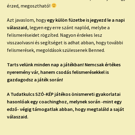
érzed, megosztható!
Azt javaslom, hogy
egy külön füzetbe is jegyezd le a napi
válaszaid,
legyen egy erre szánt naplód, melybe a
felismeréseidet rögzíted. Nagyon érdekes lesz
visszaolvasni és segítséget is adhat abban, hogy további
felismerések, megoldások szülessenek Benned.
Tarts velünk minden nap a játékban! Nemcsak értékes
nyeremény vár, hanem csodás felismerésekkel is
gazdagodsz a játék során!
A Tudatkulcs SZÓ-KÉP játékos önismereti gyakorlatai
hasonlóak egy coachinghoz, melynek során -mint egy
edző- végig támogatlak abban, hogy megtaláld a saját
válaszaid.