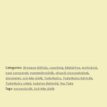
Categories:
30 napos kihívás
,
coaching
,
képkártya
,
motiváció
,
napi sorozatok
,
nyereményjáték
,
olvasói visszajelzések
,
önismeret
,
szó-kép játék
,
Tudatkulcs
,
Tudatkulcs Kártyák
,
Tudatkulcs videó
,
tudatos életmód
,
You Tube
Tags:
asszocációk
,
Szó-Kép játék