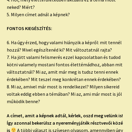
neked? Miért?
5. Milyen címet adnál a képnek?
FONTOS KIEGÉSZÍTÉS:
6. Ha úgy érzed, hogy valami hiányzik a képről: mit tennél
hozzá? Mivel egészítenéd ki? Mit változtatnál rajta?
7. Ha jött valami felismerés ezzel kapcsolatban és tudod
kötni valamely mostani fontos élettémádhoz, abban mit
változtatnál? Mi az, amit már meg is tudsz tenni ennek
érdekében? Mit teszel meg konkrétan ennek érdekében?
8. Mi az, amivel már most is rendelkezel? Milyen sikereid
voltak eddig ebben a témában? Mi az, ami már most is jól
működik benne?
A címet, amit a képnek adtál, kérlek, oszd meg velünk is!
Így azonnal bekerülsz a nyereményjáték résztvevői közé
is
A többi választ is szívesen olvasom, amennyiben úgy