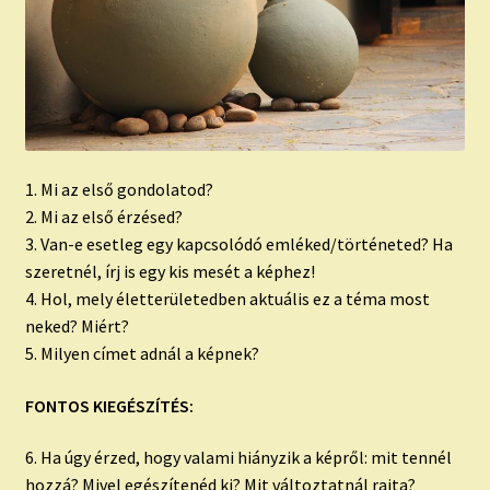
1. Mi az első gondolatod?
2. Mi az első érzésed?
3. Van-e esetleg egy kapcsolódó emléked/történeted? Ha
szeretnél, írj is egy kis mesét a képhez!
4. Hol, mely életterületedben aktuális ez a téma most
neked? Miért?
5. Milyen címet adnál a képnek?
FONTOS KIEGÉSZÍTÉS:
6. Ha úgy érzed, hogy valami hiányzik a képről: mit tennél
hozzá? Mivel egészítenéd ki? Mit változtatnál rajta?