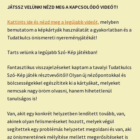
JÁTSSZ VELÜNK! NÉZD MEG A KAPCSOLÓDÓ VIDEÓT!
Kattints ide és nézd meg a legújabb videót,
melyben
bemutatom a képkártyák használatát a gyakorlatban és a
Tudatkulcs önismereti nyereményjátékát!
Tarts velünk a legújabb Szó-Kép játékban!
Fantasztikus visszajelzéseket kaptam a tavalyi Tudatkulcs
Szó-Kép játék résztvevőitől! Olyan új nézőpontokkal és
bölcsességekkel egészítitek ki a kártyákat, melyeket
nemcsak nagy öröm olvasni, hanem hihetetlenül
tanulságos is!
Van, akit egy konkrét helyzetben lendített tovább, van,
akinek olyan felismeréseket hozott, melyek végül
segítettek egy problémás helyzetet megoldani és van, aki
az önismeretének mélyítése mellett megerősítéseket is