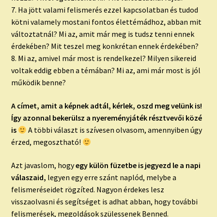
7. Ha jött valami felismerés ezzel kapcsolatban és tudod
kötni valamely mostani fontos élettémádhoz, abban mit
változtatnál? Mi az, amit már meg is tudsz tenni ennek
érdekében? Mit teszel meg konkrétan ennek érdekében?
8. Mi az, amivel már most is rendelkezel? Milyen sikereid
voltak eddig ebben a témában? Mi az, ami már most is jól
működik benne?
A címet, amit a képnek adtál, kérlek, oszd meg velünk is!
Így azonnal bekerülsz a nyereményjáték résztvevői közé
is
A többi választ is szívesen olvasom, amennyiben úgy
érzed, megosztható!
Azt javaslom, hogy
egy külön füzetbe is jegyezd le a napi
válaszaid,
legyen egy erre szánt naplód, melybe a
felismeréseidet rögzíted. Nagyon érdekes lesz
visszaolvasni és segítséget is adhat abban, hogy további
felismerések, megoldások szülessenek Benned.