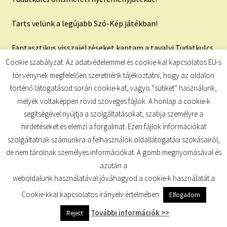
Tarts velünk a legújabb Szó-Kép játékban!
Fantasztikus visszajelzéseket kaptam a tavalyi Tudatkulcs
Szó-Kép játék résztvevőitől! Olyan új nézőpontokkal és
Cookie szabályzat: Az adatvédelemmel és cookie-kal kapcsolatos EU-s
bölcsességekkel egészítitek ki a kártyákat, melyeket
törvénynek megfelelően szeretnénk tájékoztatni, hogy az oldalon
nemcsak nagy öröm olvasni, hanem hihetetlenül
történő látogatásod során cookie-kat, vagyis “sütiket” használunk,
tanulságos is!
melyek voltaképpen rövid szöveges fájlok. A honlap a cookie-k
segítségével nyújtja a szolgáltatásokat, szabja személyre a
Van, akit egy konkrét helyzetben lendített tovább, van,
hirdetéseket és elemzi a forgalmat. Ezen fájlok információkat
akinek olyan felismeréseket hozott, melyek végül
szolgáltatnak számunkra a felhasználók oldallátogatási szokásairól,
segítettek egy problémás helyzetet megoldani és van, aki
de nem tárolnak személyes információkat. A gomb megnyomásával és
az önismeretének mélyítése mellett megerősítéseket is
azután a
kapott arra vonatkozóan, hogy merre induljon tovább.
weboldalunk használatával jóváhagyod a cookie-k használatát a
Cookie-kkal kapcsolatos irányelv értelmében.
Elfogadom
EGYEDÜLÁLLÓ!
További információk >>
Reject
Tudomásom szerint jelenleg ez az egyetlen olyan