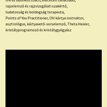
rajzelemző és rajzvizsgálati szakértő,
tudatosság és boldogság terapeuta,
Points of You Practitioner, OH kártya instruktor,
asztrológus, kártyavető-sorselemző, Theta Healer,
kristályprogramozó és kristálygyógyász