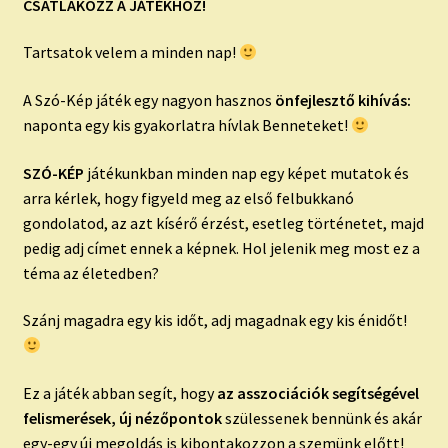
CSATLAKOZZ A JÁTÉKHOZ!
Tartsatok velem a minden nap!
A Szó-Kép játék egy nagyon hasznos
önfejlesztő kihívás:
naponta egy kis gyakorlatra hívlak Benneteket!
SZÓ-KÉP
játékunkban minden nap egy képet mutatok és
arra kérlek, hogy figyeld meg az első felbukkanó
gondolatod, az azt kísérő érzést, esetleg történetet, majd
pedig adj címet ennek a képnek. Hol jelenik meg most ez a
téma az életedben?
Szánj magadra egy kis időt, adj magadnak egy kis énidőt!
Ez a játék abban segít, hogy
az asszociációk segítségével
felismerések, új nézőpontok
szülessenek bennünk és akár
egy-egy új megoldás is kibontakozzon a szemünk előtt!