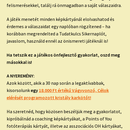
felismerésekkel, találj rá önmagadban a saját válaszaidra.
A játék menetét minden képkártyánál elolvashatod és
érdemes a válaszaidat egy naplóban rögzítened – ha
korábban megrendelted a Tudatkulcs Sikernaplót,
javaslom, használd ennél az önismereti játéknál is!
Ha tetszik ez a játékos önfejlesztő gyakorlat, oszd meg
másokkal is!
A NYEREMÉNY:
Azok között, akik a 30 nap során a legaktívabbak,
kisorsolunk
egy
18.000 Ft értékű Vágyvonzó, Célok
elérését programozott kristály karkötőt!
Ha szeretnéd, hogy közösen beszéljük meg a gyakorlatot,
kipróbálnád a coaching képkártyákat, a Points of You
fotóterápiás kártyát, illetve az asszociációs OH kártyákat,