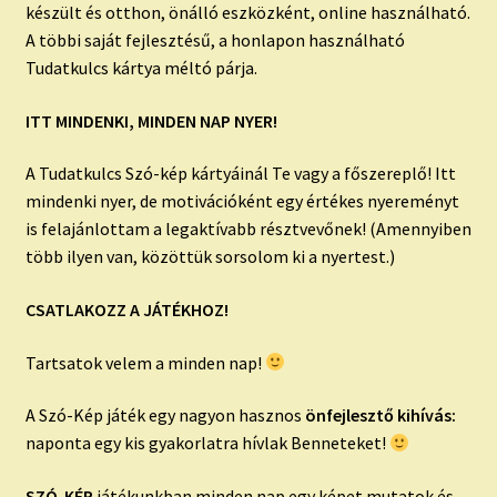
készült és otthon, önálló eszközként, online használható.
A többi saját fejlesztésű, a honlapon használható
Tudatkulcs kártya méltó párja.
ITT MINDENKI, MINDEN NAP NYER!
A Tudatkulcs Szó-kép kártyáinál Te vagy a főszereplő! Itt
mindenki nyer, de motivációként egy értékes nyereményt
is felajánlottam a legaktívabb résztvevőnek! (Amennyiben
több ilyen van, közöttük sorsolom ki a nyertest.)
CSATLAKOZZ A JÁTÉKHOZ!
Tartsatok velem a minden nap!
A Szó-Kép játék egy nagyon hasznos
önfejlesztő kihívás:
naponta egy kis gyakorlatra hívlak Benneteket!
SZÓ-KÉP
játékunkban minden nap egy képet mutatok és