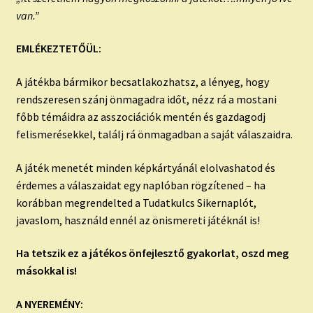
van.”
EMLÉKEZTETŐÜL:
A játékba bármikor becsatlakozhatsz, a lényeg, hogy
rendszeresen szánj önmagadra időt, nézz rá a mostani
főbb témáidra az asszociációk mentén és gazdagodj
felismerésekkel, találj rá önmagadban a saját válaszaidra.
A játék menetét minden képkártyánál elolvashatod és
érdemes a válaszaidat egy naplóban rögzítened – ha
korábban megrendelted a Tudatkulcs Sikernaplót,
javaslom, használd ennél az önismereti játéknál is!
Ha tetszik ez a játékos önfejlesztő gyakorlat, oszd meg
másokkal is!
A NYEREMÉNY: