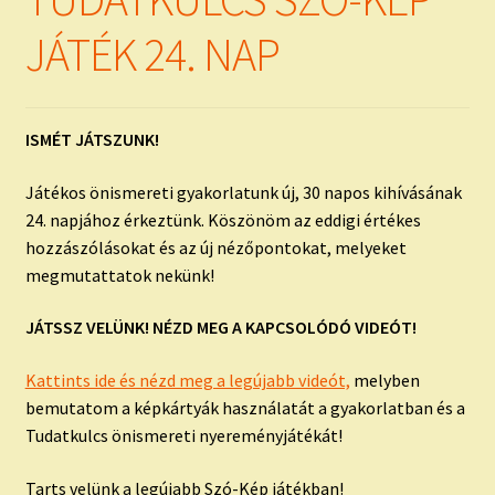
child
menu
Expand
JÁTÉK 24. NAP
ISMERJ MEG!
child
menu
ÍRJ NEKEM!
ISMÉT JÁTSZUNK!
IRATKOZZ FEL A VIDEÓ CSATORNÁNKRA!
Játékos önismereti gyakorlatunk új, 30 napos kihívásának
TAROT ELEMZÉS MEGRENDELÉSE LIMITÁLT!
24. napjához érkeztünk. Köszönöm az eddigi értékes
AJÁNDÉKOKKAL!
hozzászólásokat és az új nézőpontokat, melyeket
megmutattatok nekünk!
JÁTSSZ VELÜNK! NÉZD MEG A KAPCSOLÓDÓ VIDEÓT!
Kattints ide és nézd meg a legújabb videót,
melyben
bemutatom a képkártyák használatát a gyakorlatban és a
Tudatkulcs önismereti nyereményjátékát!
Tarts velünk a legújabb Szó-Kép játékban!