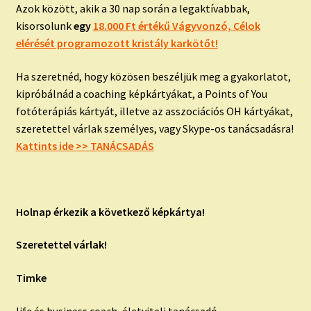
Azok között, akik a 30 nap során a legaktívabbak,
kisorsolunk
egy
18.000 Ft értékű Vágyvonzó, Célok
elérését programozott kristály karkötőt!
Ha szeretnéd, hogy közösen beszéljük meg a gyakorlatot,
kipróbálnád a coaching képkártyákat, a Points of You
fotóterápiás kártyát, illetve az asszociációs OH kártyákat,
szeretettel várlak személyes, vagy Skype-os tanácsadásra!
Kattints ide >> TANÁCSADÁS
Holnap érkezik a következő képkártya!
Szeretettel várlak!
Timke
life és business coach, életviteli tanácsadó,