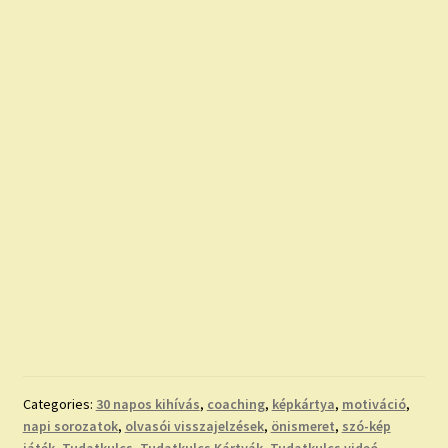
Categories:
30 napos kihívás
,
coaching
,
képkártya
,
motiváció
,
napi sorozatok
,
olvasói visszajelzések
,
önismeret
,
szó-kép