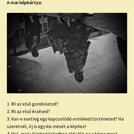
A mai képkártya:
1. Mi az első gondolatod?
2. Mi az első érzésed?
3. Van-e esetleg egy kapcsolódó emléked/történeted? Ha
szeretnél, írj is egy kis mesét a képhez!
4. Hol, mely életterületedben aktuális ez a téma most