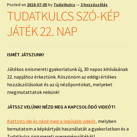
Posted on
2018-07-05
by
Tudatkulcs
—
3 hozzászólás
TUDATKULCS SZÓ-KÉP
JÁTÉK 22. NAP
ISMÉT JÁTSZUNK!
Játékos önismereti gyakorlatunk új, 30 napos kihívásának
22. napjához érkeztünk. Köszönöm az eddigi értékes
hozzászólásokat és az új nézőpontokat, melyeket
megmutattatok nekünk!
JÁTSSZ VELÜNK! NÉZD MEG A KAPCSOLÓDÓ VIDEÓT!
Kattints ide és nézd meg a legújabb videót,
melyben
bemutatom a képkártyák használatát a gyakorlatban és a
Tudatkulcs önismereti nyereményjátékát!