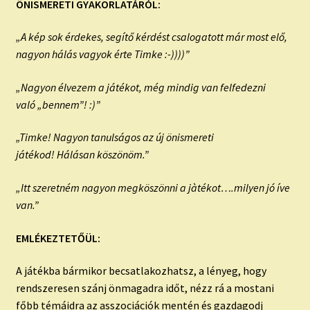
ÖNISMERETI GYAKORLATÁRÓL:
„A kép sok érdekes, segítő kérdést csalogatott már most elő,
nagyon hálás vagyok érte Timke :-))))”
„Nagyon élvezem a játékot, még mindig van felfedezni
való „bennem”! :)”
„Timke! Nagyon tanulságos az új önismereti
játékod! Hálásan köszönöm.”
„Itt szeretném nagyon megköszönni a jàtékot….milyen jó íve
van.”
EMLÉKEZTETŐÜL:
A játékba bármikor becsatlakozhatsz, a lényeg, hogy
rendszeresen szánj önmagadra időt, nézz rá a mostani
főbb témáidra az asszociációk mentén és gazdagodj