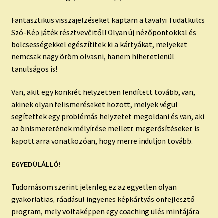
Fantasztikus visszajelzéseket kaptam a tavalyi Tudatkulcs
Szó-Kép játék résztvevőitől! Olyan új nézőpontokkal és
bölcsességekkel egészítitek ki a kártyákat, melyeket
nemcsak nagy öröm olvasni, hanem hihetetlenül
tanulságos is!
Van, akit egy konkrét helyzetben lendített tovább, van,
akinek olyan felismeréseket hozott, melyek végül
segítettek egy problémás helyzetet megoldani és van, aki
az önismeretének mélyítése mellett megerősítéseket is
kapott arra vonatkozóan, hogy merre induljon tovább.
EGYEDÜLÁLLÓ!
Tudomásom szerint jelenleg ez az egyetlen olyan
gyakorlatias, ráadásul ingyenes képkártyás önfejlesztő
program, mely voltaképpen egy coaching ülés mintájára