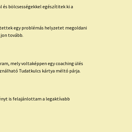
 és bölcsességekkel egészítitek ki a
gítettek egy problémás helyzetet megoldani
ljon tovább.
gram, mely voltaképpen egy coaching ülés
sználható Tudatkulcs kártya méltó párja.
ényt is felajánlottam a legaktívabb