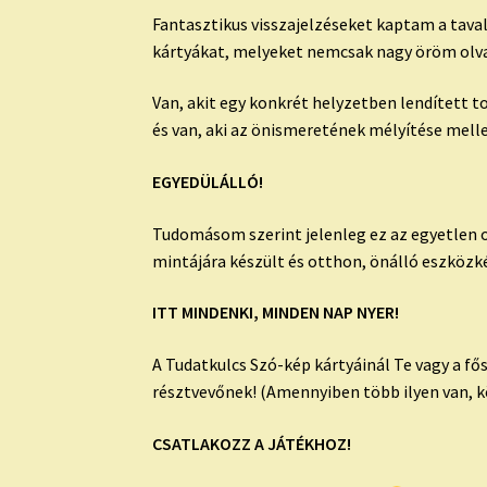
Fantasztikus visszajelzéseket kaptam a taval
kártyákat, melyeket nemcsak nagy öröm olva
Van, akit egy konkrét helyzetben lendített 
és van, aki az önismeretének mélyítése mell
EGYEDÜLÁLLÓ!
Tudomásom szerint jelenleg ez az egyetlen o
mintájára készült és otthon, önálló eszközké
ITT MINDENKI, MINDEN NAP NYER!
A Tudatkulcs Szó-kép kártyáinál Te vagy a fő
résztvevőnek! (Amennyiben több ilyen van, k
CSATLAKOZZ A JÁTÉKHOZ!