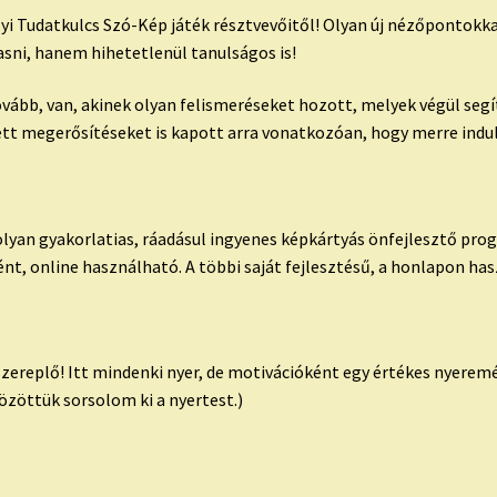
yi Tudatkulcs Szó-Kép játék résztvevőitől! Olyan új nézőpontokkal
sni, hanem hihetetlenül tanulságos is!
tovább, van, akinek olyan felismeréseket hozott, melyek végül se
ett megerősítéseket is kapott arra vonatkozóan, hogy merre indu
lyan gyakorlatias, ráadásul ingyenes képkártyás önfejlesztő pro
nt, online használható. A többi saját fejlesztésű, a honlapon ha
szereplő! Itt mindenki nyer, de motivációként egy értékes nyerem
özöttük sorsolom ki a nyertest.)