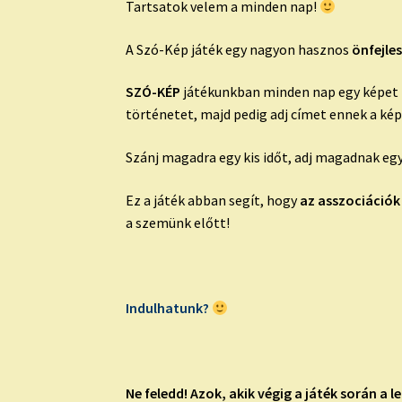
Tartsatok velem a minden nap!
A Szó-Kép játék egy nagyon hasznos
önfejles
SZÓ-KÉP
játékunkban minden nap egy képet mu
történetet, majd pedig adj címet ennek a ké
Szánj magadra egy kis időt, adj magadnak egy
Ez a játék abban segít, hogy
az asszociációk
a szemünk előtt!
Indulhatunk?
Ne feledd!
Azok, akik végig a játék során a 