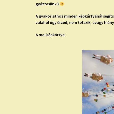
győztesünk!)
A gyakorlathoz minden képkártyánál segítség
valahol úgy érzed, nem tetszik, avagy hiány
A mai képkártya: