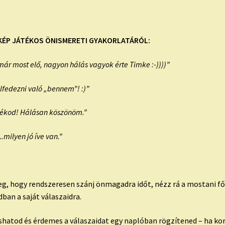
KÉP JÁTÉKOS ÖNISMERETI GYAKORLATÁRÓL:
már most elő, nagyon hálás vagyok érte Timke :-))))”
lfedezni való „bennem”! :)”
átékod! Hálásan köszönöm.”
milyen jó íve van.”
eg, hogy rendszeresen szánj önmagadra időt, nézz rá a mostani f
ban a saját válaszaidra.
shatod és érdemes a válaszaidat egy naplóban rögzítened – ha k