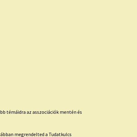
őbb témáidra az asszociációk mentén és
orábban megrendelted a Tudatkulcs