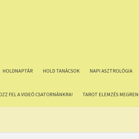
HOLDNAPTÁR
HOLD TANÁCSOK
NAPI ASZTROLÓGIA
OZZ FEL A VIDEÓ CSATORNÁNKRA!
TAROT ELEMZÉS MEGREND