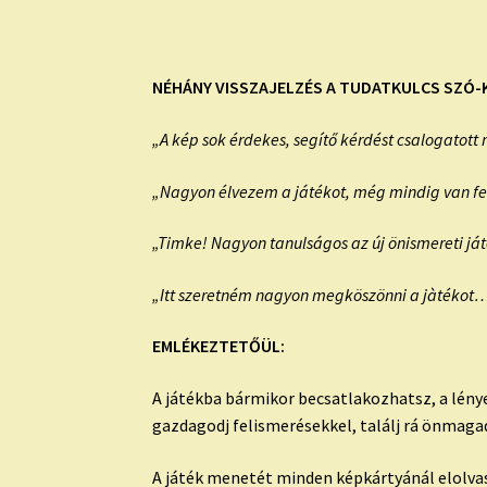
NÉHÁNY VISSZAJELZÉS A TUDATKULCS SZÓ-
„A kép sok érdekes, segítő kérdést csalogatott 
„Nagyon élvezem a játékot, még mindig van fe
„Timke! Nagyon tanulságos az új önismereti j
„Itt szeretném nagyon megköszönni a jàtékot….
EMLÉKEZTETŐÜL:
A játékba bármikor becsatlakozhatsz, a lény
gazdagodj felismerésekkel, találj rá önmagad
A játék menetét minden képkártyánál elolva