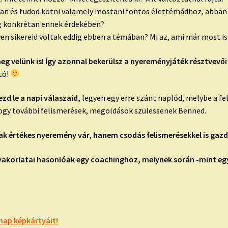
tban és tudod kötni valamely mostani fontos élettémádhoz, abban 
g konkrétan ennek érdekében?
lyen sikereid voltak eddig ebben a témában? Mi az, ami már most i
meg velünk is! Így azonnal bekerülsz a nyereményjáték résztvevői
tó!
ezd le a napi válaszaid,
legyen egy erre szánt naplód, melybe a fe
 hogy további felismerések, megoldások szülessenek Benned.
k értékes nyeremény vár, hanem csodás felismerésekkel is gazd
yakorlatai hasonlóak egy coachinghoz, melynek során -mint e
nap képkártyáit!