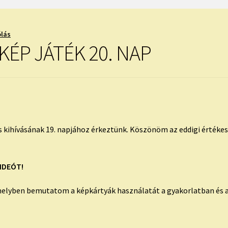
ólás
ÉP JÁTÉK 20. NAP
s kihívásának 19. napjához érkeztünk. Köszönöm az eddigi értéke
IDEÓT!
elyben bemutatom a képkártyák használatát a gyakorlatban és a