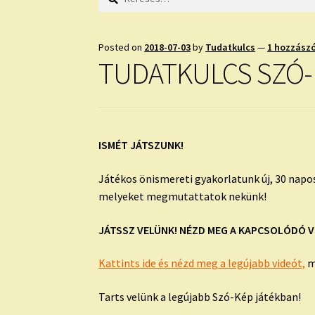
Posted on
2018-07-03
by
Tudatkulcs
—
1 hozzász
TUDATKULCS SZÓ-K
ISMÉT JÁTSZUNK!
Játékos önismereti gyakorlatunk új, 30 napo
melyeket megmutattatok nekünk!
JÁTSSZ VELÜNK! NÉZD MEG A KAPCSOLÓDÓ V
Kattints ide és nézd meg a legújabb videót,
m
Tarts velünk a legújabb Szó-Kép játékban!