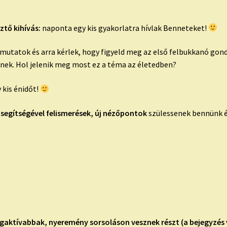
ztő kihívás:
naponta egy kis gyakorlatra hívlak Benneteket!
tatok és arra kérlek, hogy figyeld meg az első felbukkanó gondo
pnek. Hol jelenik meg most ez a téma az életedben?
 kis énidőt!
 segítségével felismerések, új nézőpontok
szülessenek bennünk é
legaktívabbak, nyeremény sorsoláson vesznek részt (a bejegyzés 