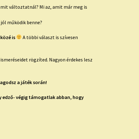
mit változtatnál? Mi az, amit már meg is
s jól működik benne?
 közé is
A többi választ is szívesen
lismeréseidet rögzíted. Nagyon érdekes lesz
agodsz a játék során!
gy edző- végig támogatlak abban, hogy