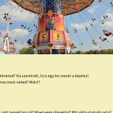
éneted? Ha szeretnél, írj is egy kis mesét a képhez!
téma most neked? Miért?
l: mit tennél hozzá? Mivel egészítenéd ki? Mit változtatnál rajta?