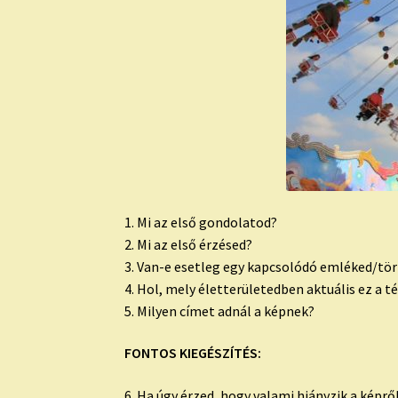
1. Mi az első gondolatod?
2. Mi az első érzésed?
3. Van-e esetleg egy kapcsolódó emléked/tört
4. Hol, mely életterületedben aktuális ez a 
5. Milyen címet adnál a képnek?
FONTOS KIEGÉSZÍTÉS:
6. Ha úgy érzed, hogy valami hiányzik a képrő