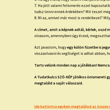
7. Ha jött valami felismerés ezzel kapcsola
tudsz tenni ennek érdekében? Mit teszel me
8. Mi az, amivel már most is rendelkezel? Mi
A címet, amit a képnek adtál, kérlek, oszd 
olvasom, amennyiben úgy érzed, megosztha
Azt javaslom, hogy
egy külön füzetbe is jegy
visszaolvasni és segítséget is adhat abban,
Tarts velünk minden nap a játékban! Nemcsa
A Tudatkulcs SZÓ-KÉP játékos önismereti g
megtaláld a saját válaszaid.
Ide kattintva egyben megtalálod az összes 