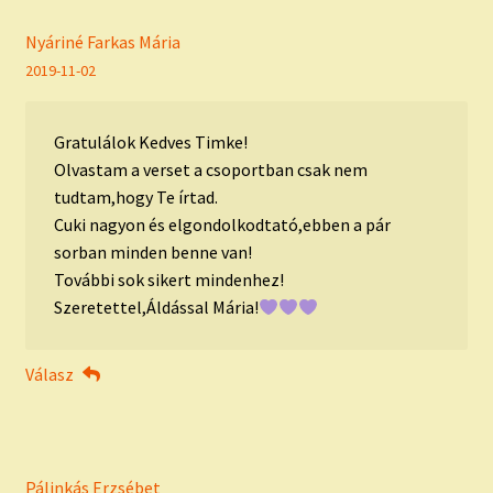
Nyáriné Farkas Mária
2019-11-02
Gratulálok Kedves Timke!
Olvastam a verset a csoportban csak nem
tudtam,hogy Te írtad.
Cuki nagyon és elgondolkodtató,ebben a pár
sorban minden benne van!
További sok sikert mindenhez!
Szeretettel,Áldással Mária!
Válasz
Pálinkás Erzsébet