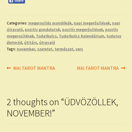
Categories:
megerosítés mondókák
,
napi megerősítések
,
napi
útravaló
,
pozitív gondolatok
,
pozitív megerősítések
,
pozitív
megerosítések
,
Tudatkulcs
,
Tudatkulcs Kalendárium
,
tudatos
életmód
,
útitárs
,
útravaló
Tags:
november
,
szeretet
,
természet
,
vers
Bejegyzés
Previous
Next
MAI TAROT MANTRA
MAI TAROT MANTRA
post:
post:
navigáció
2 thoughts on “
ÜDVÖZÖLLEK,
NOVEMBER!
”