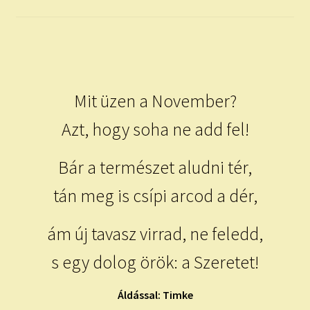
child
menu
Expand
ISMERJ MEG!
child
menu
ÍRJ NEKEM!
Mit üzen a November?
IRATKOZZ FEL A VIDEÓ CSATORNÁNKRA!
Azt, hogy soha ne add fel!
TAROT ELEMZÉS MEGRENDELÉSE LIMITÁLT!
AJÁNDÉKOKKAL!
Bár a természet aludni tér,
tán meg is csípi arcod a dér,
ám új tavasz virrad, ne feledd,
s egy dolog örök: a Szeretet!
Áldással: Timke