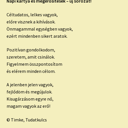
child
Napi kártya és megerősítések – új sorozat!
menu
Expand
ISMERJ MEG!
Céltudatos, lelkes vagyok,
child
előre visznek a kihívások.
menu
ÍRJ NEKEM!
Önmagammal egységben vagyok,
ezért mindenben sikert aratok.
IRATKOZZ FEL A VIDEÓ CSATORNÁNKRA!
Pozitívan gondolkodom,
TAROT ELEMZÉS MEGRENDELÉSE LIMITÁLT!
szeretem, amit csinálok.
AJÁNDÉKOKKAL!
Figyelmem összpontosítom
és elérem minden célom.
A jelenben jelen vagyok,
fejlődöm és megújulok.
Kisugárzásom egyre nő,
magam vagyok az erő!
© Timke, Tudatkulcs