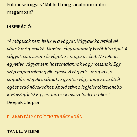
különösen ügyes? Mit kell megtanulnom uralni
magamban?
INSPIRÁCIÓ:
“A mágusok nem ítélik el a vágyat. Vágyaik követésével
váltak mágusokká. Minden vágy valamely korábbira épül. A
vágyak sora sosem ér véget. Ez maga az élet. Ne tekints
egyetlen vágyat sem haszontalannak vagy rossznak! Egy
szép napon mindegyik tejesül. A vágyak – magvak, a
sarjadási idejükre várnak. Egyetlen vágy-magvacskából
egész erdő növekedhet. Ápold szíved legjelentéktelenebb
kívánságát is! Egy napon ezek elvezetnek Istenhez.”
–
Deepak Chopra
ELAKADTÁL? SEGÍTEK! TANÁCSADÁS
TANULJ VELEM!