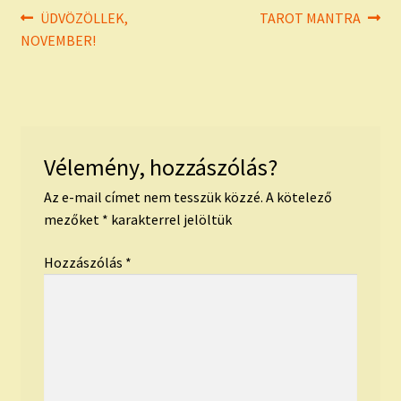
Bejegyzés
Previous
Next
ÜDVÖZÖLLEK,
TAROT MANTRA
post:
post:
NOVEMBER!
navigáció
Vélemény, hozzászólás?
Az e-mail címet nem tesszük közzé.
A kötelező
mezőket
*
karakterrel jelöltük
Hozzászólás
*