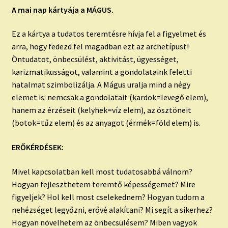
A mai nap kártyája a MÁGUS.
Ez a kártya a tudatos teremtésre hívja fel a figyelmet és
arra, hogy fedezd fel magadban ezt az archetípust!
Öntudatot, önbecsülést, aktivitást, ügyességet,
karizmatikusságot, valamint a gondolataink feletti
hatalmat szimbolizálja. A Mágus uralja mind a négy
elemet is: nemcsak a gondolatait (kardok=levegő elem),
hanem az érzéseit (kelyhek=víz elem), az ösztöneit
(botok=tűz elem) és az anyagot (érmék=föld elem) is.
ERŐKÉRDÉSEK:
Mivel kapcsolatban kell most tudatosabbá válnom?
Hogyan fejleszthetem teremtő képességemet? Mire
figyeljek? Hol kell most cselekednem? Hogyan tudom a
nehézséget legyőzni, erővé alakítani? Mi segít a sikerhez?
Hogyan növelhetem az önbecsülésem? Miben vagyok