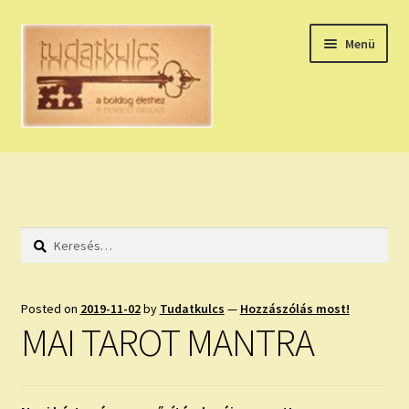
Ugrás
Kilépés
Menü
a
a
navigációhoz
tartalomba
Expand
HÚZZ EGY KÁRTYÁT!
child
menu
NAPI TAROT
Keresés:
HOLDNAPTÁR
HOLD TANÁCSOK
Posted on
2019-11-02
by
Tudatkulcs
—
Hozzászólás most!
MAI TAROT MANTRA
NAPI ASZTROLÓGIA
Expand
KÉRJ EGY MEGERŐSÍTÉST!