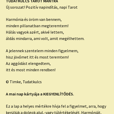
child
TUDATKULCS TAROT MANTRA
menu
Új sorozat! Pozitív napindítás, napi Tarot
Expand
ISMERJ MEG!
child
Harmónia és öröm van bennem,
menu
ÍRJ NEKEM!
minden pillanatban megteremtem!
Hálás vagyok azért, akivé lettem,
IRATKOZZ FEL A VIDEÓ CSATORNÁNKRA!
áldás mindarra, ami volt, amit megélhettem.
TAROT ELEMZÉS MEGRENDELÉSE LIMITÁLT!
A jelennek szentelem minden figyelmem,
AJÁNDÉKOKKAL!
hisz jövőmet itt és most teremtem!
Az aggódást elengedtem,
itt és most minden rendben!
© Timke, Tudatkulcs
A mai nap kártyája a KIEGYENLÍTŐDÉS.
Ez a lap a helyes mértékre hívja fel a figyelmet, arra, hogy
kerüljük a dolgok alul,-vagy túlértékelését. Harmóniát,