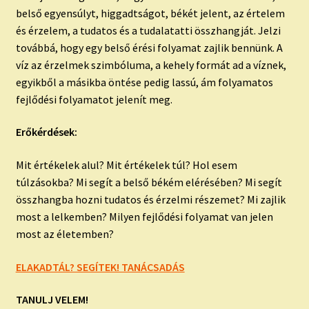
belső egyensúlyt, higgadtságot, békét jelent, az értelem
és érzelem, a tudatos és a tudalatatti összhangját. Jelzi
továbbá, hogy egy belső érési folyamat zajlik bennünk. A
víz az érzelmek szimbóluma, a kehely formát ad a víznek,
egyikből a másikba öntése pedig lassú, ám folyamatos
fejlődési folyamatot jelenít meg.
Erőkérdések:
Mit értékelek alul? Mit értékelek túl? Hol esem
túlzásokba? Mi segít a belső békém elérésében? Mi segít
összhangba hozni tudatos és érzelmi részemet? Mi zajlik
most a lelkemben? Milyen fejlődési folyamat van jelen
most az életemben?
ELAKADTÁL? SEGÍTEK! TANÁCSADÁS
TANULJ VELEM!