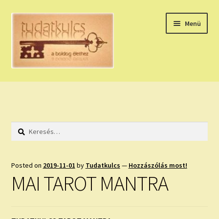
Ugrás
Kilépés
Menü
a
a
navigációhoz
tartalomba
Expand
HÚZZ EGY KÁRTYÁT!
child
menu
NAPI TAROT
Keresés:
HOLDNAPTÁR
HOLD TANÁCSOK
Posted on
2019-11-01
by
Tudatkulcs
—
Hozzászólás most!
MAI TAROT MANTRA
NAPI ASZTROLÓGIA
Expand
KÉRJ EGY MEGERŐSÍTÉST!