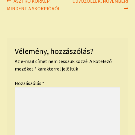
Bejegyzés
Previous
Next
ASZTRO KÖRKÉP:
ÜDVÖZÖLLEK, NOVEMBER!
post:
post:
MINDENT A SKORPIÓRÓL
navigáció
Vélemény, hozzászólás?
Az e-mail címet nem tesszük közzé.
A kötelező
mezőket
*
karakterrel jelöltük
Hozzászólás
*