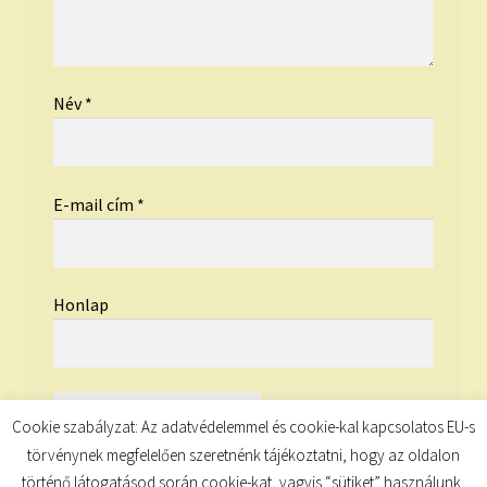
Név
*
E-mail cím
*
Honlap
Cookie szabályzat: Az adatvédelemmel és cookie-kal kapcsolatos EU-s
törvénynek megfelelően szeretnénk tájékoztatni, hogy az oldalon
történő látogatásod során cookie-kat, vagyis “sütiket” használunk,