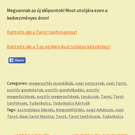
Megvannak az új időpontok! Most utoljára ezen a
kedvezményes áron!
Kattints ide a Tarot tanfolyamoz!
Kattints ide a 3 az egyben Asztrológus képzéshez!
Categories:
megerosítés mondókák
,
napi sorozatok
,
napi Tarot
,
pozitív gondolatok
,
pozitív gondolkodás
,
pozitív
megerősítések
,
pozitív megerosítések
,
tanácsok
,
Tarot
,
Tarot
tanfolyam
,
Tudatkulcs
,
Tudatkulcs Kártyák
Tags:
asztrológus képzés
,
Kiegyenlítődés
,
nagy Arkánum
,
napi
Tarot
,
Napi tarot Mantra
,
Tarot
,
Tarot tanfolyam
,
Tudatkulcs