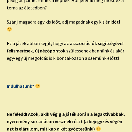
pedig adj címet ennek a képnek. Hol jelenik meg most ez a
téma az életedben?
Szánj magadra egy kis időt, adj magadnak egy kis énidőt!
Ez a játék abban segít, hogy
az asszociációk segítségével
felismerések, új nézőpontok
szülessenek bennünk és akár
egy-egy új megoldás is kibontakozzon a szemünk előtt!
Indulhatunk?
Ne feledd!
Azok, akik végig a játék során a legaktívabbak,
nyeremény sorsoláson vesznek részt (a bejegyzés végén
azt is elárulom, mit kap a két győztesünk!)