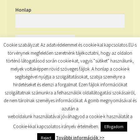
Honlap
Cookie szabályzat: Az adatvédelemmel és cookie-kal kapcsolatos EU-s
törvénynek megfelelően szeretnénk tájékoztatni, hogy az oldalon
történő látogatásod során cookie-kat, vagyis “sütiket” használunk,
melyek voltaképpen rövid szöveges fájlok. A honlap a cookie-k
segítségével nyújtja a szolgáltatásokat, szabja személyre a
hirdetéseket és elemzi a forgalmat. Ezen fájlok információkat
szolgáltatnak számunkra a felhasználók oldallátogatási szokásairól,
de nem tárolnak személyes információkat. A gomb megnyomásával és
© TUDATKULCS 2026
azután a
Built with Storefront
.
weboldalunk használatával jóváhagyod a cookie-k használatát a
Cookie-kkal kapcsolatos irányelv értelmében.
Elfogadom
További információk >>
Reject