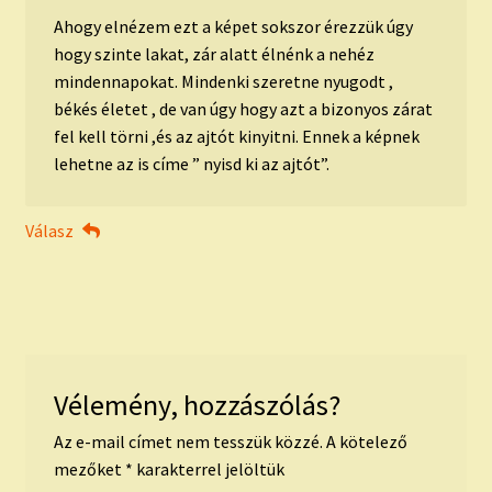
Ahogy elnézem ezt a képet sokszor érezzük úgy
hogy szinte lakat, zár alatt élnénk a nehéz
mindennapokat. Mindenki szeretne nyugodt ,
békés életet , de van úgy hogy azt a bizonyos zárat
fel kell törni ,és az ajtót kinyitni. Ennek a képnek
lehetne az is címe ” nyisd ki az ajtót”.
Válasz
Vélemény, hozzászólás?
Az e-mail címet nem tesszük közzé.
A kötelező
mezőket
*
karakterrel jelöltük