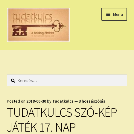
Ugrás
Kilépés
Menü
a
a
navigációhoz
tartalomba
Expand
HÚZZ EGY KÁRTYÁT!
child
menu
NAPI TAROT
Keresés:
HOLDNAPTÁR
HOLD TANÁCSOK
Posted on
2018-06-30
by
Tudatkulcs
—
3 hozzászólás
TUDATKULCS SZÓ-KÉP
NAPI ASZTROLÓGIA
JÁTÉK 17. NAP
Expand
KÉRJ EGY MEGERŐSÍTÉST!