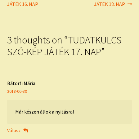
post:
post:
JÁTÉK 16. NAP
JÁTÉK 18. NAP
navigáció
3 thoughts on “
TUDATKULCS
SZÓ-KÉP JÁTÉK 17. NAP
”
Bátorfi Mária
2018-06-30
Már készen állok a nyitásra!
Válasz