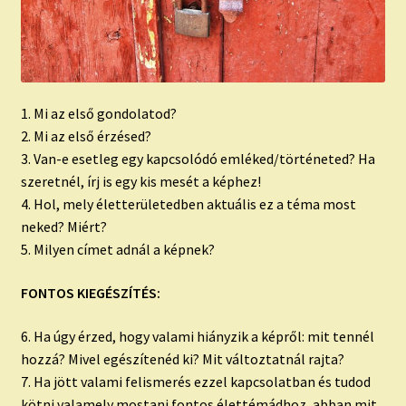
1. Mi az első gondolatod?
2. Mi az első érzésed?
3. Van-e esetleg egy kapcsolódó emléked/történeted? Ha
szeretnél, írj is egy kis mesét a képhez!
4. Hol, mely életterületedben aktuális ez a téma most
neked? Miért?
5. Milyen címet adnál a képnek?
FONTOS KIEGÉSZÍTÉS:
6. Ha úgy érzed, hogy valami hiányzik a képről: mit tennél
hozzá? Mivel egészítenéd ki? Mit változtatnál rajta?
7. Ha jött valami felismerés ezzel kapcsolatban és tudod
kötni valamely mostani fontos élettémádhoz, abban mit