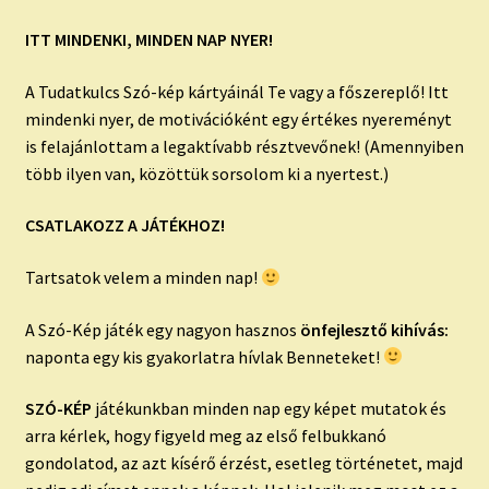
ITT MINDENKI, MINDEN NAP NYER!
A Tudatkulcs Szó-kép kártyáinál Te vagy a főszereplő! Itt
mindenki nyer, de motivációként egy értékes nyereményt
is felajánlottam a legaktívabb résztvevőnek! (Amennyiben
több ilyen van, közöttük sorsolom ki a nyertest.)
CSATLAKOZZ A JÁTÉKHOZ!
Tartsatok velem a minden nap!
A Szó-Kép játék egy nagyon hasznos
önfejlesztő kihívás:
naponta egy kis gyakorlatra hívlak Benneteket!
SZÓ-KÉP
játékunkban minden nap egy képet mutatok és
arra kérlek, hogy figyeld meg az első felbukkanó
gondolatod, az azt kísérő érzést, esetleg történetet, majd