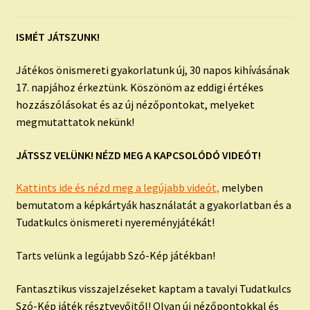
child
menu
Expand
ISMERJ MEG!
ISMÉT JÁTSZUNK!
child
menu
ÍRJ NEKEM!
Játékos önismereti gyakorlatunk új, 30 napos kihívásának
17. napjához érkeztünk. Köszönöm az eddigi értékes
IRATKOZZ FEL A VIDEÓ CSATORNÁNKRA!
hozzászólásokat és az új nézőpontokat, melyeket
megmutattatok nekünk!
TAROT ELEMZÉS MEGRENDELÉSE LIMITÁLT!
AJÁNDÉKOKKAL!
JÁTSSZ VELÜNK! NÉZD MEG A KAPCSOLÓDÓ VIDEÓT!
Kattints ide és nézd meg a legújabb videót,
melyben
bemutatom a képkártyák használatát a gyakorlatban és a
Tudatkulcs önismereti nyereményjátékát!
Tarts velünk a legújabb Szó-Kép játékban!
Fantasztikus visszajelzéseket kaptam a tavalyi Tudatkulcs
Szó-Kép játék résztvevőitől! Olyan új nézőpontokkal és