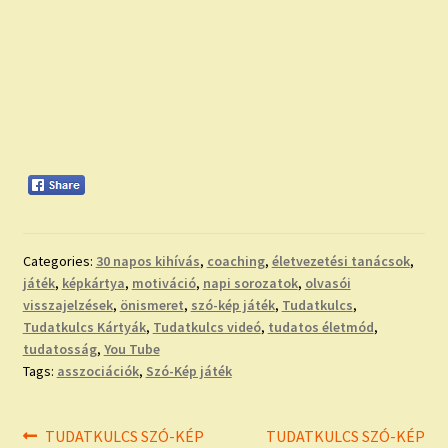
Categories:
30 napos kihívás
,
coaching
,
életvezetési tanácsok
,
játék
,
képkártya
,
motiváció
,
napi sorozatok
,
olvasói
visszajelzések
,
önismeret
,
szó-kép játék
,
Tudatkulcs
,
Tudatkulcs Kártyák
,
Tudatkulcs videó
,
tudatos életmód
,
tudatosság
,
You Tube
Tags:
asszociációk
,
Szó-Kép játék
Bejegyzés
Previous
Next
TUDATKULCS SZÓ-KÉP
TUDATKULCS SZÓ-KÉP