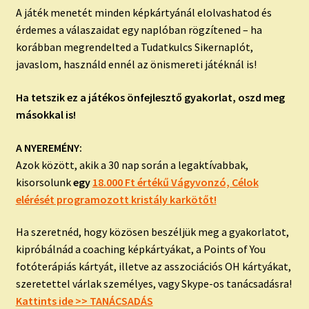
A játék menetét minden képkártyánál elolvashatod és
érdemes a válaszaidat egy naplóban rögzítened – ha
korábban megrendelted a Tudatkulcs Sikernaplót,
javaslom, használd ennél az önismereti játéknál is!
Ha tetszik ez a játékos önfejlesztő gyakorlat, oszd meg
másokkal is!
A NYEREMÉNY:
Azok között, akik a 30 nap során a legaktívabbak,
kisorsolunk
egy
18.000 Ft értékű Vágyvonzó, Célok
elérését programozott kristály karkötőt!
Ha szeretnéd, hogy közösen beszéljük meg a gyakorlatot,
kipróbálnád a coaching képkártyákat, a Points of You
fotóterápiás kártyát, illetve az asszociációs OH kártyákat,
szeretettel várlak személyes, vagy Skype-os tanácsadásra!
Kattints ide >> TANÁCSADÁS