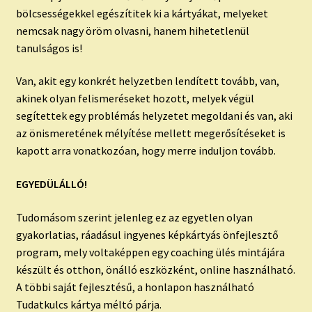
bölcsességekkel egészítitek ki a kártyákat, melyeket
nemcsak nagy öröm olvasni, hanem hihetetlenül
tanulságos is!
Van, akit egy konkrét helyzetben lendített tovább, van,
akinek olyan felismeréseket hozott, melyek végül
segítettek egy problémás helyzetet megoldani és van, aki
az önismeretének mélyítése mellett megerősítéseket is
kapott arra vonatkozóan, hogy merre induljon tovább.
EGYEDÜLÁLLÓ!
Tudomásom szerint jelenleg ez az egyetlen olyan
gyakorlatias, ráadásul ingyenes képkártyás önfejlesztő
program, mely voltaképpen egy coaching ülés mintájára
készült és otthon, önálló eszközként, online használható.
A többi saját fejlesztésű, a honlapon használható
Tudatkulcs kártya méltó párja.