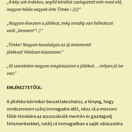
„A kép sok érdekes, segítő kérdést csalogatott már most elő,
nagyon hálás vagyok érte Timke :-))))”
„Nagyon élvezem a játékot, még mindig van felfedezni
való „bennem”! :)”
„Timke! Nagyon tanulságos az új önismereti
játékod! Hálásan köszönöm.”
„Itt szeretném nagyon megköszönni a jàtékot….milyen jó íve
van.”
EMLÉKEZTETŐÜL:
A játékba bármikor becsatlakozhatsz, a lényeg, hogy
rendszeresen szánj önmagadra időt, nézz rá a mostani
főbb témáidra az asszociációk mentén és gazdagodj
felismerésekkel, találj rá önmagadban a saját válaszaidra.