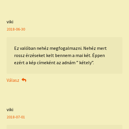
viki
2018-06-30
Ez valóban nehéz megfogalmazni. Nehéz mert
rossz érzéseket kelt bennem a mai két. Éppen
ezért a kép címeként az adnám ” kétely”.
Válasz
viki
2018-07-01