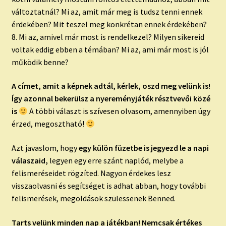
változtatnál? Mi az, amit már meg is tudsz tenni ennek
érdekében? Mit teszel meg konkrétan ennek érdekében?
8. Mi az, amivel már most is rendelkezel? Milyen sikereid
voltak eddig ebben a témában? Mi az, ami már most is jól
működik benne?
A címet, amit a képnek adtál, kérlek, oszd meg velünk is!
Így azonnal bekerülsz a nyereményjáték résztvevői közé
is
A többi választ is szívesen olvasom, amennyiben úgy
érzed, megosztható!
Azt javaslom, hogy
egy külön füzetbe is jegyezd le a napi
válaszaid,
legyen egy erre szánt naplód, melybe a
felismeréseidet rögzíted. Nagyon érdekes lesz
visszaolvasni és segítséget is adhat abban, hogy további
felismerések, megoldások szülessenek Benned.
Tarts velünk minden nap a játékban! Nemcsak értékes