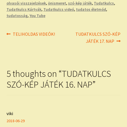
olvasói visszajelzések
,
önismeret
,
szó-kép játék
,
Tudatkulcs
,
Tudatkulcs Kártyák
,
Tudatkulcs videó
,
tudatos életmód
,
tudatosság
,
You Tube
Bejegyzés
Previous
Next
TELIHOLDAS VIDEÓK!
TUDATKULCS SZÓ-KÉP
post:
post:
JÁTÉK 17. NAP
navigáció
5 thoughts on “
TUDATKULCS
SZÓ-KÉP JÁTÉK 16. NAP
”
viki
2018-06-29