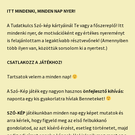
ITT MINDENKI, MINDEN NAP NYER!
A Tudatkulcs Szó-kép kártyáinál Te vagy a főszereplő! Itt
mindenki nyer, de motivációként egy értékes nyereményt
is felajánlottam a legaktívabb résztvevőnek! (Amennyiben
több ilyen van, közöttük sorsolom ki a nyertest.)
CSATLAKOZZ A JÁTÉKHOZ!
Tartsatok velem a minden nap!
A Szó-Kép játék egy nagyon hasznos
önfejlesztő kihívás:
naponta egy kis gyakorlatra hívlak Benneteket!
SZÓ-KÉP
játékunkban minden nap egy képet mutatok és
arra kérlek, hogy figyeld meg az első felbukkanó
gondolatod, az azt kísérő érzést, esetleg történetet, majd