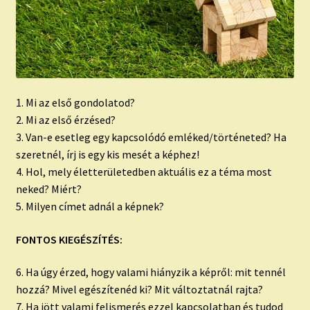
1. Mi az első gondolatod?
2. Mi az első érzésed?
3. Van-e esetleg egy kapcsolódó emléked/történeted? Ha
szeretnél, írj is egy kis mesét a képhez!
4. Hol, mely életterületedben aktuális ez a téma most
neked? Miért?
5. Milyen címet adnál a képnek?
FONTOS KIEGÉSZÍTÉS:
6. Ha úgy érzed, hogy valami hiányzik a képről: mit tennél
hozzá? Mivel egészítenéd ki? Mit változtatnál rajta?
7. Ha jött valami felismerés ezzel kapcsolatban és tudod