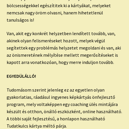
bölcsességekkel egészítitek ki a kártyákat, melyeket
nemcsak nagy öröm olvasni, hanem hihetetlenül
tanulságos is!
Van, akit egy konkrét helyzetben lendített tovább, van,
akinek olyan felismeréseket hozott, melyek végül
segítettek egy problémás helyzetet megoldani és van, aki
az önismeretének mélyítése mellett megerősítéseket is
kapott arra vonatkozóan, hogy merre induljon tovább.
EGYEDÜLÁLLÓ!
Tudomásom szerint jelenleg ez az egyetlen olyan
gyakorlatias, ráadásul ingyenes képkártyás önfejlesztő
program, mely voltaképpen egy coaching ülés mintájára
készült és otthon, önálló eszközként, online használható.
A többi saját fejlesztésű, a honlapon használható
Tudatkulcs kártya méltó párja.