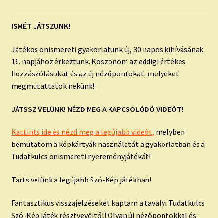
child
menu
Expand
ISMERJ MEG!
ISMÉT JÁTSZUNK!
child
menu
ÍRJ NEKEM!
Játékos önismereti gyakorlatunk új, 30 napos kihívásának
16. napjához érkeztünk. Köszönöm az eddigi értékes
IRATKOZZ FEL A VIDEÓ CSATORNÁNKRA!
hozzászólásokat és az új nézőpontokat, melyeket
megmutattatok nekünk!
TAROT ELEMZÉS MEGRENDELÉSE LIMITÁLT!
AJÁNDÉKOKKAL!
JÁTSSZ VELÜNK! NÉZD MEG A KAPCSOLÓDÓ VIDEÓT!
Kattints ide és nézd meg a legújabb videót,
melyben
bemutatom a képkártyák használatát a gyakorlatban és a
Tudatkulcs önismereti nyereményjátékát!
Tarts velünk a legújabb Szó-Kép játékban!
Fantasztikus visszajelzéseket kaptam a tavalyi Tudatkulcs
Szó-Kép játék résztvevőitől! Olyan új nézőpontokkal és