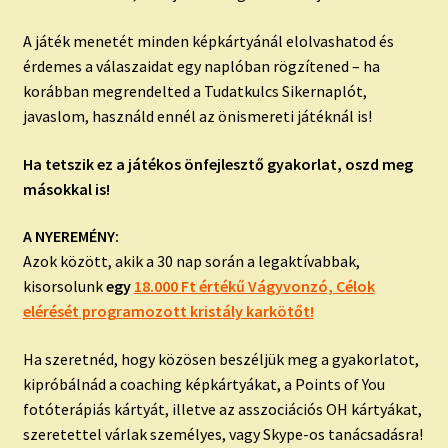
A játék menetét minden képkártyánál elolvashatod és
érdemes a válaszaidat egy naplóban rögzítened – ha
korábban megrendelted a Tudatkulcs Sikernaplót,
javaslom, használd ennél az önismereti játéknál is!
Ha tetszik ez a játékos önfejlesztő gyakorlat, oszd meg
másokkal is!
A NYEREMÉNY:
Azok között, akik a 30 nap során a legaktívabbak,
kisorsolunk
egy
18.000 Ft értékű Vágyvonzó, Célok
elérését programozott kristály karkötőt!
Ha szeretnéd, hogy közösen beszéljük meg a gyakorlatot,
kipróbálnád a coaching képkártyákat, a Points of You
fotóterápiás kártyát, illetve az asszociációs OH kártyákat,
szeretettel várlak személyes, vagy Skype-os tanácsadásra!