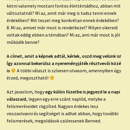
kötni valamely mostani fontos élettémádhoz, abban mit
változtatnál? Mi az, amit már meg is tudsz tenni ennek
érdekében? Mit teszel meg konkrétan ennek érdekében?
8. Mi az, amivel már most is rendelkezel? Milyen sikereid
voltak eddig ebben a témában? Mi az, ami már most is jól
működik benne?
A címet, amit a képnek adtál, kérlek, oszd meg velünk is!
Így azonnal bekerülsz a nyereményjáték résztvevői közé
is
A többi választ is szívesen olvasom, amennyiben úgy
érzed, megosztható!
Azt javaslom, hogy
egy külön füzetbe is jegyezd le a napi
válaszaid,
legyen egy erre szánt naplód, melybe a
felismeréseidet rögzíted. Nagyon érdekes lesz
visszaolvasni és segítséget is adhat abban, hogy további
felismerések, megoldások szülessenek Benned.