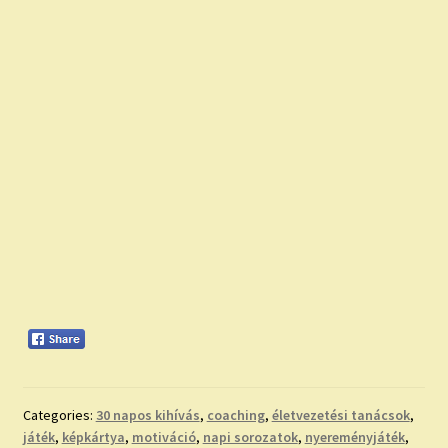
Categories:
30 napos kihívás
,
coaching
,
életvezetési tanácsok
,
játék
,
képkártya
,
motiváció
,
napi sorozatok
,
nyereményjáték
,