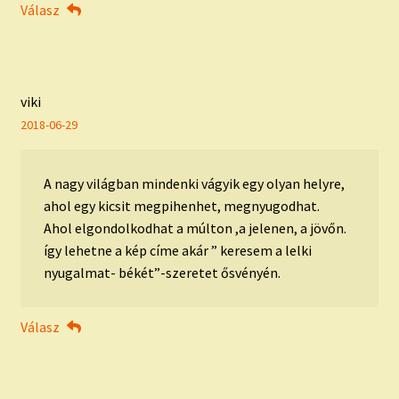
Válasz
viki
2018-06-29
A nagy világban mindenki vágyik egy olyan helyre,
ahol egy kicsit megpihenhet, megnyugodhat.
Ahol elgondolkodhat a múlton ,a jelenen, a jövőn.
így lehetne a kép címe akár ” keresem a lelki
nyugalmat- békét”-szeretet ősvényén.
Válasz