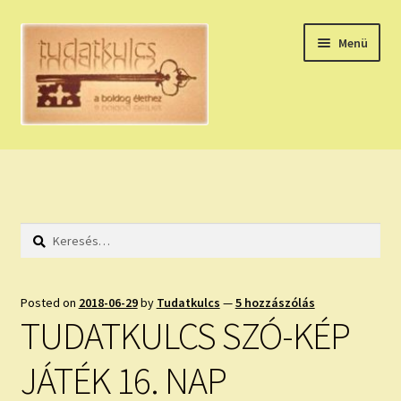
Ugrás
Kilépés
Menü
a
a
navigációhoz
tartalomba
Expand
HÚZZ EGY KÁRTYÁT!
child
menu
NAPI TAROT
Keresés:
HOLDNAPTÁR
HOLD TANÁCSOK
Posted on
2018-06-29
by
Tudatkulcs
—
5 hozzászólás
TUDATKULCS SZÓ-KÉP
NAPI ASZTROLÓGIA
JÁTÉK 16. NAP
Expand
KÉRJ EGY MEGERŐSÍTÉST!