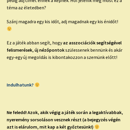
pedig adj címet ennek a képnek. Hol jelenik meg most ez a
téma az életedben?
Szánj magadra egy kis időt, adj magadnak egy kis énidőt!
Ez a játék abban segít, hogy
az asszociációk segítségével
felismerések, új nézőpontok
szülessenek bennünk és akár
egy-egy új megoldás is kibontakozzon a szemünk előtt!
Indulhatunk?
Ne feledd!
Azok, akik végig a játék során a legaktívabbak,
nyeremény sorsoláson vesznek részt (a bejegyzés végén
azt is elárulom, mit kap a két győztesünk!)