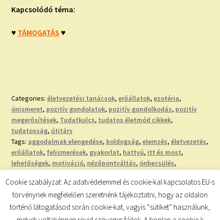
Kapcsolódó téma:
♥
TÁMOGATÁS
♥
Categories:
életvezetési tanácsok
,
erőállatok
,
ezotéria
,
önismeret
,
pozitív gondolatok
,
pozitív gondolkodás
,
pozitív
megerősítések
,
Tudatkulcs
,
tudatos életmód cikkek
,
tudatosság
,
útitárs
Tags:
aggodalmak elengedése
,
boldogság
,
elemzés
,
életvezetés
,
erőállatok
,
felismerések
,
gyakorlat
,
hattyú
,
itt és most
,
lehetőségek
,
motiváció
,
nézőpontváltás
,
önbecsülés
,
önismeret
,
önismereti teszt
,
oroszlán
,
őz
,
pozitív megerősítés
,
Cookie szabályzat: Az adatvédelemmel és cookie-kal kapcsolatos EU-s
siker
,
szeretet
,
teljesség
,
tippek
,
tudatos életmód
,
tudatos
törvénynek megfelelően szeretnénk tájékoztatni, hogy az oldalon
életvezetés
,
tudatosság
,
vizualizációs gyakorlat
történő látogatásod során cookie-kat, vagyis “sütiket” használunk,
melyek voltaképpen rövid szöveges fájlok. A honlap a cookie-k