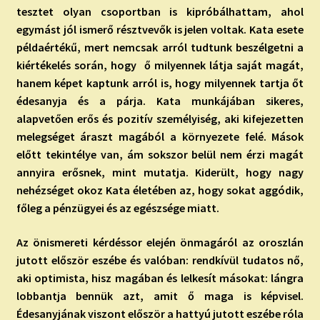
tesztet olyan csoportban is kipróbálhattam, ahol
egymást jól ismerő résztvevők is jelen voltak. Kata esete
példaértékű, mert nemcsak arról tudtunk beszélgetni a
kiértékelés során, hogy ő milyennek látja saját magát,
hanem képet kaptunk arról is, hogy milyennek tartja őt
édesanyja és a párja. Kata munkájában sikeres,
alapvetően erős és pozitív személyiség, aki kifejezetten
melegséget áraszt magából a környezete felé. Mások
előtt tekintélye van, ám sokszor belül nem érzi magát
annyira erősnek, mint mutatja. Kiderült, hogy nagy
nehézséget okoz Kata életében az, hogy sokat aggódik,
főleg a pénzügyei és az egészsége miatt.
Az önismereti kérdéssor elején önmagáról az oroszlán
jutott először eszébe és valóban: rendkívül tudatos nő,
aki optimista, hisz magában és lelkesít másokat: lángra
lobbantja bennük azt, amit ő maga is képvisel.
Édesanyjának viszont először a hattyú jutott eszébe róla