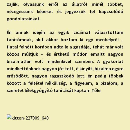
zajlik, olvassunk erről az állatról minél többet,
nézegessünk képeket és jegyezzük fel kapcsolódó
gondolatainkat.
Én annak idején az egyik cicámat választottam
tanítómnak, akit akkor hoztam ki egy menhelyről –
fiatal felnőtt korában adta le a gazdája, tehát már volt
közös múltjuk – és érthető módon emaitt nagyon
bizalmatlan volt mindenkivel szemben. A gyakorlat
mindkettőnknek nagyon jót tett, ő kinyílt, bizalma egyre
erősödött, nagyon ragaszkodó lett, én pedig többek
között a feltétel nélküliség, a figyelem, a bizalom, a
szeretet lélekgyógyító tanítását kaptam Tőle.