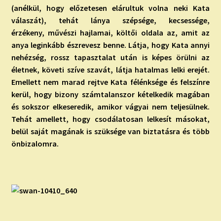
(anélkül, hogy előzetesen elárultuk volna neki Kata
válaszát), tehát lánya szépsége, kecsessége,
érzékeny, művészi hajlamai, költői oldala az, amit az
anya leginkább észrevesz benne. Látja, hogy Kata annyi
nehézség, rossz tapasztalat után is képes örülni az
életnek, követi szíve szavát, látja hatalmas lelki erejét.
Emellett nem marad rejtve Kata félénksége és felszínre
kerül, hogy bizony számtalanszor kételkedik magában
és sokszor elkeseredik, amikor vágyai nem teljesülnek.
Tehát amellett, hogy csodálatosan lelkesít másokat,
belül saját magának is szüksége van biztatásra és több
önbizalomra.