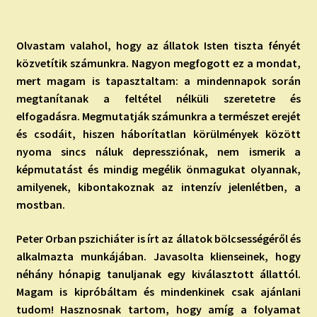
Olvastam valahol, hogy az állatok Isten tiszta fényét
közvetítik számunkra. Nagyon megfogott ez a mondat,
mert magam is tapasztaltam: a mindennapok során
megtanítanak a feltétel nélküli szeretetre és
elfogadásra. Megmutatják számunkra a természet erejét
és csodáit, hiszen háborítatlan körülmények között
nyoma sincs náluk depressziónak, nem ismerik a
képmutatást és mindig megélik önmagukat olyannak,
amilyenek, kibontakoznak az intenzív jelenlétben, a
mostban.
Peter
Orban
pszichiáter is írt az állatok bölcsességéről és
alkalmazta munkájában. Javasolta klienseinek, hogy
néhány hónapig tanuljanak egy kiválasztott állattól.
Magam is kipróbáltam és mindenkinek csak ajánlani
tudom! Hasznosnak tartom, hogy amíg a folyamat