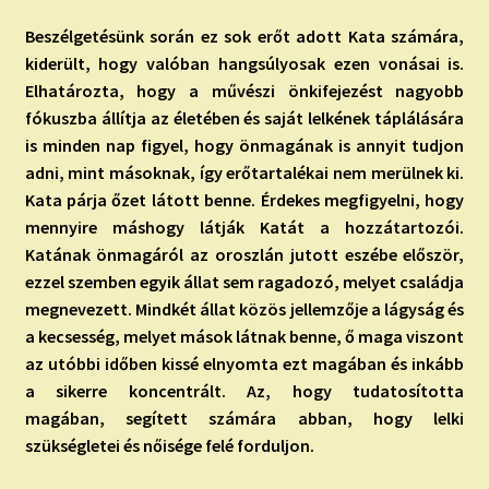
Beszélgetésünk során ez sok erőt adott Kata számára,
kiderült, hogy valóban hangsúlyosak ezen vonásai is.
Elhatározta, hogy a művészi önkifejezést nagyobb
fókuszba állítja az életében és saját lelkének táplálására
is minden nap figyel, hogy önmagának is annyit tudjon
adni, mint másoknak, így erőtartalékai nem merülnek ki.
Kata párja őzet látott benne. Érdekes megfigyelni, hogy
mennyire máshogy látják Katát a hozzátartozói.
Katának önmagáról az oroszlán jutott eszébe először,
ezzel szemben egyik állat sem ragadozó, melyet családja
megnevezett. Mindkét állat közös jellemzője a lágyság és
a kecsesség, melyet mások látnak benne, ő maga viszont
az utóbbi időben kissé elnyomta ezt magában és inkább
a sikerre koncentrált. Az, hogy tudatosította
magában, segített számára abban, hogy lelki
szükségletei és nőisége felé forduljon.