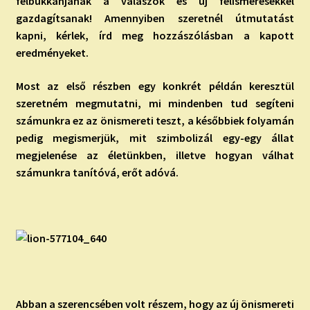
felbukkanjanak a válaszok és új felismerésekkel
gazdagítsanak! Amennyiben szeretnél útmutatást
kapni, kérlek, írd meg hozzászólásban a kapott
eredményeket.
Most az első részben egy konkrét példán keresztül
szeretném megmutatni, mi mindenben tud segíteni
számunkra ez az önismereti teszt, a későbbiek folyamán
pedig megismerjük, mit szimbolizál egy-egy állat
megjelenése az életünkben, illetve hogyan válhat
számunkra tanítóvá, erőt adóvá.
Abban a szerencsében volt részem, hogy az új önismereti