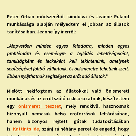
P
eter
Orban
módszeréből kiindulva és Jeanne Ruland
munkássága alapján mélyedtem el jobban az állatok
tanításaiban. Jeanne így ír erről:
„Alapvetően minden egyes feladatra, minden egyes
problémára és eseményre a fejlődés lehetőségeként,
tanulságként és leckeként kell tekintenünk, amelynek
segítségével jobbá válhatunk, és önismeretre tehetünk szert.
Ebben nyújthatnak segítséget az erőt adó állatok.”
Mielőtt nekifogtam az állatokkal való önismereti
munkának és az erről szóló cikksorozatnak, készítettem
egy
önismereti tesztet
, mely rendkívül hasznosnak
bizonyult nemcsak belső erőforrások feltárásában,
hanem bizonyos rejtett gátak tudatosításában
is.
Kattints ide
, szánj rá néhány percet és engedd, hogy