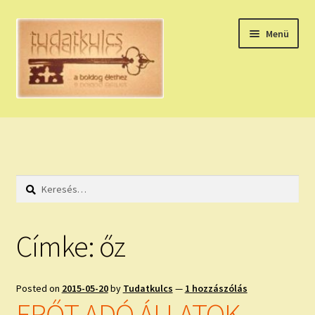
Ugrás
Kilépés
Menü
a
a
navigációhoz
tartalomba
Expand
HÚZZ EGY KÁRTYÁT!
child
menu
NAPI TAROT
Keresés:
HOLDNAPTÁR
HOLD TANÁCSOK
Címke:
őz
NAPI ASZTROLÓGIA
Posted on
2015-05-20
by
Tudatkulcs
—
1 hozzászólás
Expand
KÉRJ EGY MEGERŐSÍTÉST!
ERŐT ADÓ ÁLLATOK