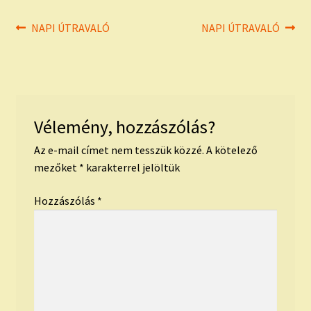
Bejegyzés
Previous
Next
NAPI ÚTRAVALÓ
NAPI ÚTRAVALÓ
post:
post:
navigáció
Vélemény, hozzászólás?
Az e-mail címet nem tesszük közzé.
A kötelező
mezőket
*
karakterrel jelöltük
Hozzászólás
*