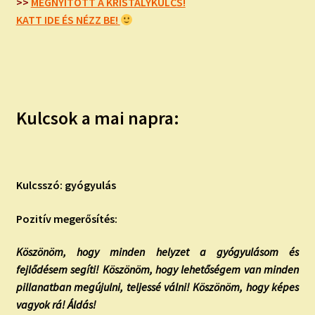
child
>>
MEGNYITOTT A KRISTÁLYKULCS!
menu
KATT IDE ÉS NÉZZ BE!
Expand
ISMERJ MEG!
child
menu
ÍRJ NEKEM!
IRATKOZZ FEL A VIDEÓ CSATORNÁNKRA!
Kulcsok a mai napra:
TAROT ELEMZÉS MEGRENDELÉSE LIMITÁLT!
AJÁNDÉKOKKAL!
Kulcsszó: gyógyulás
Pozitív megerősítés:
Köszönöm, hogy minden helyzet a gyógyulásom és
fejlődésem segíti! Köszönöm, hogy lehetőségem van minden
pillanatban megújulni, teljessé válni! Köszönöm, hogy képes
vagyok rá! Áldás!