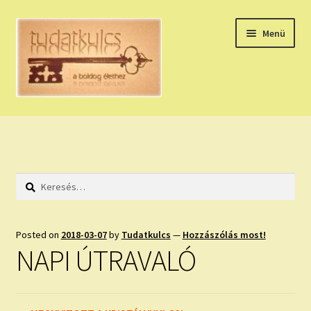
Ugrás
Kilépés
Menü
a
a
navigációhoz
tartalomba
Expand
HÚZZ EGY KÁRTYÁT!
child
menu
NAPI TAROT
Keresés:
HOLDNAPTÁR
HOLD TANÁCSOK
Posted on
2018-03-07
by
Tudatkulcs
—
Hozzászólás most!
NAPI ÚTRAVALÓ
NAPI ASZTROLÓGIA
Expand
KÉRJ EGY MEGERŐSÍTÉST!