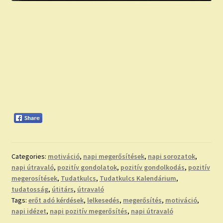
Categories:
motiváció
,
napi megerősítések
,
napi sorozatok
,
napi útravaló
,
pozitív gondolatok
,
pozitív gondolkodás
,
pozitív
megerosítések
,
Tudatkulcs
,
Tudatkulcs Kalendárium
,
tudatosság
,
útitárs
,
útravaló
Tags:
erőt adó kérdések
,
lelkesedés
,
megerősítés
,
motiváció
,
napi idézet
,
napi pozitív megerősítés
,
napi útravaló