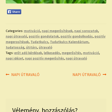
Categories:
motiváció
,
napi megerősítések
,
napi sorozatok
,
napi útravaló
,
pozitív gondolatok
,
pozitív gondolkodás
,
pozitív
megerosítések
,
Tudatkulcs
,
Tudatkulcs Kalendárium
,
tudatosság
,
útitárs
,
útravaló
Tags:
erőt adó kérdések
,
lelkesedés
,
megerősítés
,
motiváció
,
napi idézet
,
napi pozitív megerősítés
,
napi útravaló
Bejegyzés
Previous
Next
NAPI ÚTRAVALÓ
NAPI ÚTRAVALÓ
post:
post:
navigáció
Vélemény, hozzászólás?