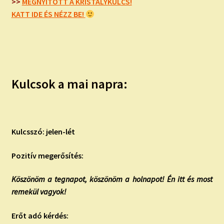
child
>>
MEGNYITOTT A KRISTÁLYKULCS!
menu
KATT IDE ÉS NÉZZ BE!
Expand
ISMERJ MEG!
child
menu
ÍRJ NEKEM!
IRATKOZZ FEL A VIDEÓ CSATORNÁNKRA!
Kulcsok a mai napra:
TAROT ELEMZÉS MEGRENDELÉSE LIMITÁLT!
AJÁNDÉKOKKAL!
Kulcsszó: jelen-lét
Pozitív megerősítés:
Köszönöm a tegnapot, köszönöm a holnapot! Én itt és most
remekül vagyok!
Erőt adó kérdés: