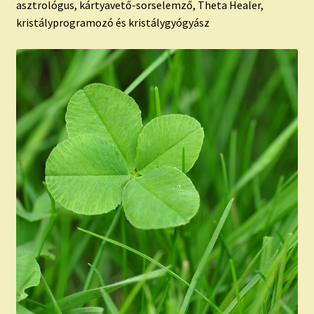
asztrológus, kártyavető-sorselemző, Theta Healer,
kristályprogramozó és kristálygyógyász