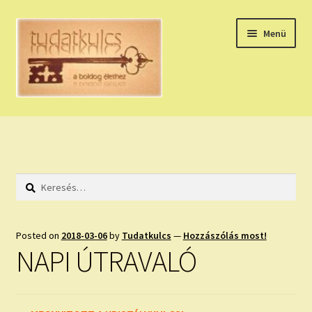
Ugrás
Kilépés
Menü
a
a
navigációhoz
tartalomba
Expand
HÚZZ EGY KÁRTYÁT!
child
menu
NAPI TAROT
Keresés:
HOLDNAPTÁR
HOLD TANÁCSOK
Posted on
2018-03-06
by
Tudatkulcs
—
Hozzászólás most!
NAPI ÚTRAVALÓ
NAPI ASZTROLÓGIA
Expand
KÉRJ EGY MEGERŐSÍTÉST!