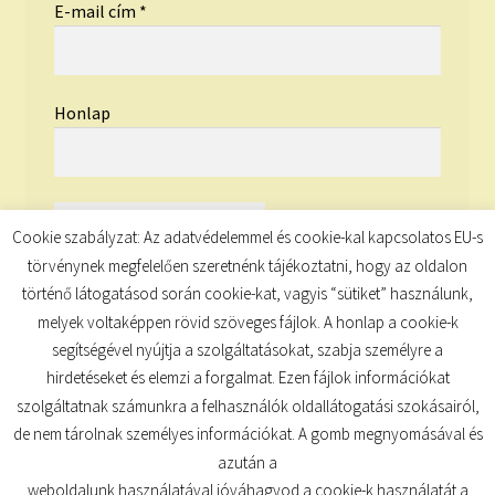
E-mail cím
*
Honlap
Cookie szabályzat: Az adatvédelemmel és cookie-kal kapcsolatos EU-s
törvénynek megfelelően szeretnénk tájékoztatni, hogy az oldalon
történő látogatásod során cookie-kat, vagyis “sütiket” használunk,
melyek voltaképpen rövid szöveges fájlok. A honlap a cookie-k
segítségével nyújtja a szolgáltatásokat, szabja személyre a
hirdetéseket és elemzi a forgalmat. Ezen fájlok információkat
szolgáltatnak számunkra a felhasználók oldallátogatási szokásairól,
de nem tárolnak személyes információkat. A gomb megnyomásával és
© TUDATKULCS 2026
azután a
Built with Storefront
.
weboldalunk használatával jóváhagyod a cookie-k használatát a