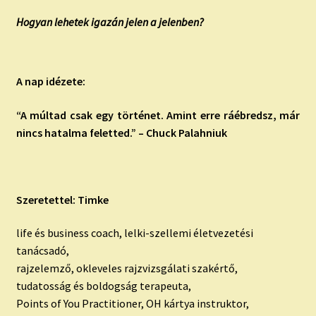
Hogyan lehetek igazán jelen a jelenben?
A nap idézete:
“A múltad csak egy történet. Amint erre ráébredsz, már
nincs hatalma feletted.” – Chuck Palahniuk
Szeretettel: Timke
life és business coach, lelki-szellemi életvezetési
tanácsadó,
rajzelemző, okleveles rajzvizsgálati szakértő,
tudatosság és boldogság terapeuta,
Points of You Practitioner, OH kártya instruktor,