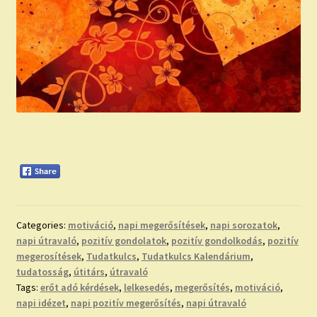
Categories:
motiváció
,
napi megerősítések
,
napi sorozatok
,
napi útravaló
,
pozitív gondolatok
,
pozitív gondolkodás
,
pozitív
megerosítések
,
Tudatkulcs
,
Tudatkulcs Kalendárium
,
tudatosság
,
útitárs
,
útravaló
Tags:
erőt adó kérdések
,
lelkesedés
,
megerősítés
,
motiváció
,
napi idézet
,
napi pozitív megerősítés
,
napi útravaló