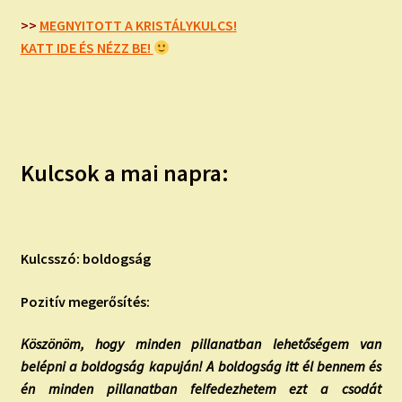
child
menu
>>
MEGNYITOTT A KRISTÁLYKULCS!
Expand
ISMERJ MEG!
KATT IDE ÉS NÉZZ BE!
child
menu
ÍRJ NEKEM!
IRATKOZZ FEL A VIDEÓ CSATORNÁNKRA!
Kulcsok a mai napra:
TAROT ELEMZÉS MEGRENDELÉSE LIMITÁLT!
AJÁNDÉKOKKAL!
Kulcsszó: boldogság
Pozitív megerősítés:
Köszönöm, hogy minden pillanatban lehetőségem van
belépni a boldogság kapuján! A boldogság itt él bennem és
én minden pillanatban felfedezhetem ezt a csodát