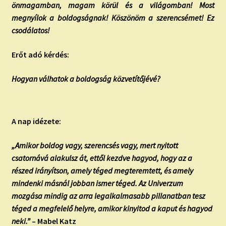
önmagamban, magam körül és a világomban! Most
megnyílok a boldogságnak! Köszönöm a szerencsémet! Ez
csodálatos!
Erőt adó kérdés:
Hogyan válhatok a boldogság közvetítőjévé?
A nap idézete:
„Amikor boldog vagy, szerencsés vagy, mert nyitott
csatornává alakulsz át, ettől kezdve hagyod, hogy az a
részed irányítson, amely téged megteremtett, és amely
mindenki másnál jobban ismer téged. Az Univerzum
mozgása mindig az arra legalkalmasabb pillanatban tesz
téged a megfelelő helyre, amikor kinyitod a kaput és hagyod
neki.”
– Mabel Katz