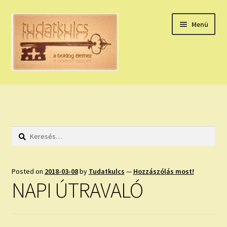
Ugrás
Kilépés
Menü
a
a
navigációhoz
tartalomba
Expand
HÚZZ EGY KÁRTYÁT!
child
menu
NAPI TAROT
Keresés:
HOLDNAPTÁR
HOLD TANÁCSOK
Posted on
2018-03-08
by
Tudatkulcs
—
Hozzászólás most!
NAPI ÚTRAVALÓ
NAPI ASZTROLÓGIA
Expand
KÉRJ EGY MEGERŐSÍTÉST!