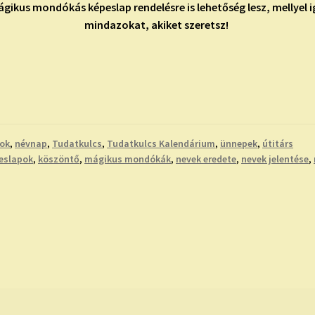
gikus mondókás képeslap rendelésre is lehetőség lesz, mellyel
mindazokat, akiket szeretsz!
tok
,
névnap
,
Tudatkulcs
,
Tudatkulcs Kalendárium
,
ünnepek
,
útitárs
eslapok
,
köszöntő
,
mágikus mondókák
,
nevek eredete
,
nevek jelentése
,