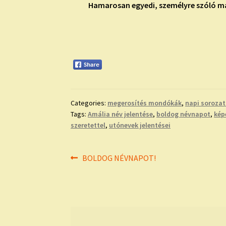
Hamarosan egyedi, személyre szóló má
Categories:
megerosítés mondókák
,
napi soroza
Tags:
Amália név jelentése
,
boldog névnapot
,
kép
szeretettel
,
utónevek jelentései
Bejegyzés
Previous
BOLDOG NÉVNAPOT!
post:
navigáció