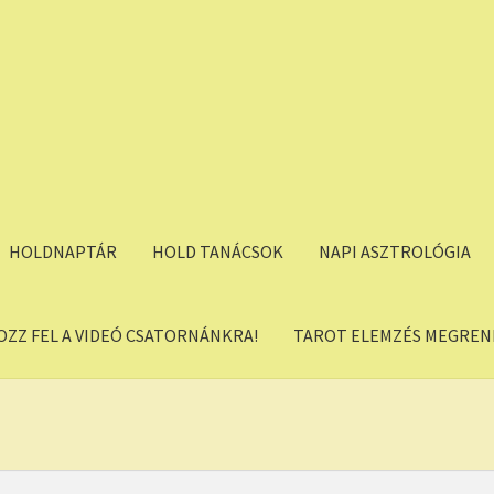
HOLDNAPTÁR
HOLD TANÁCSOK
NAPI ASZTROLÓGIA
OZZ FEL A VIDEÓ CSATORNÁNKRA!
TAROT ELEMZÉS MEGREND