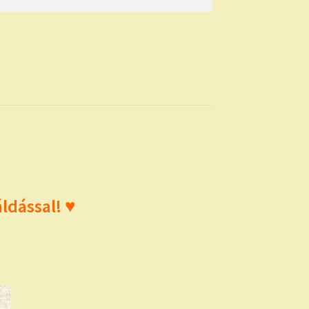
ldással! ♥