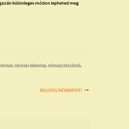
 igazán különleges módon lepheted meg
névnap
,
névnapi képeslap
,
névnapi köszöntő
,
Next
BOLDOG NÉVNAPOT!
post: