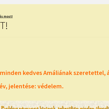
ás most!
T!
minden kedves Amáliának szeretettel, á
év, jelentése: védelem.