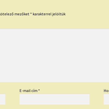
kötelező mezőket
*
karakterrel jelöltük
E-mail cím
*
Ho