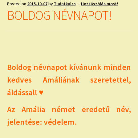
child
Posted on
2015-10-07
by
Tudatkulcs
—
Hozzászólás most!
menu
Expand
BOLDOG NÉVNAPOT!
ISMERJ MEG!
child
menu
ÍRJ NEKEM!
IRATKOZZ FEL A VIDEÓ CSATORNÁNKRA!
TAROT ELEMZÉS MEGRENDELÉSE LIMITÁLT!
Boldog névnapot kívánunk minden
AJÁNDÉKOKKAL!
kedves Amáliának szeretettel,
áldással! ♥
Az Amália német eredetű név,
jelentése: védelem.