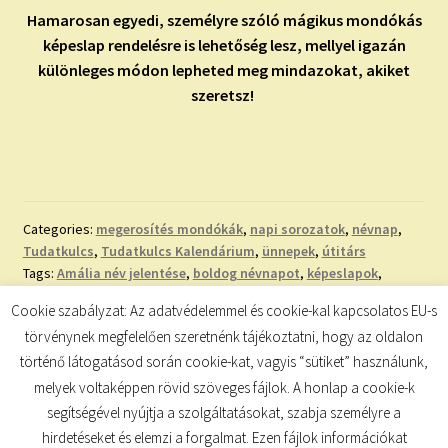
Hamarosan egyedi, személyre szóló mágikus mondókás
képeslap rendelésre is lehetőség lesz, mellyel igazán
különleges módon lepheted meg mindazokat, akiket
szeretsz!
Categories:
megerosítés mondókák
,
napi sorozatok
,
névnap
,
Tudatkulcs
,
Tudatkulcs Kalendárium
,
ünnepek
,
útitárs
Tags:
Amália név jelentése
,
boldog névnapot
,
képeslapok
,
köszöntő
,
mágikus mondókák
,
nevek eredete
,
nevek jelentése
,
Cookie szabályzat: Az adatvédelemmel és cookie-kal kapcsolatos EU-s
névnap
,
névnapi képeslap
,
névnapi köszöntő
,
szeretettel
,
törvénynek megfelelően szeretnénk tájékoztatni, hogy az oldalon
utónevek jelentései
történő látogatásod során cookie-kat, vagyis “sütiket” használunk,
melyek voltaképpen rövid szöveges fájlok. A honlap a cookie-k
segítségével nyújtja a szolgáltatásokat, szabja személyre a
hirdetéseket és elemzi a forgalmat. Ezen fájlok információkat