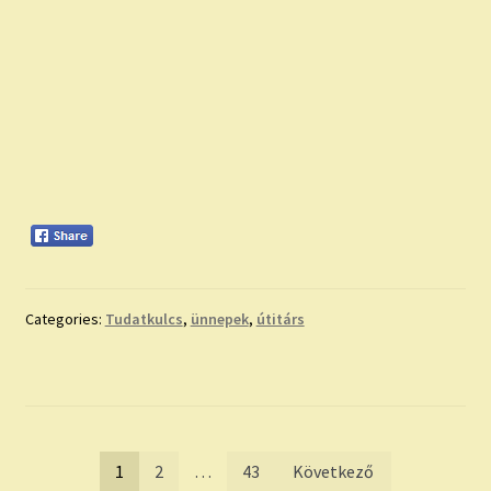
Categories:
Tudatkulcs
,
ünnepek
,
útitárs
Bejegyzések
1
2
…
43
Következő