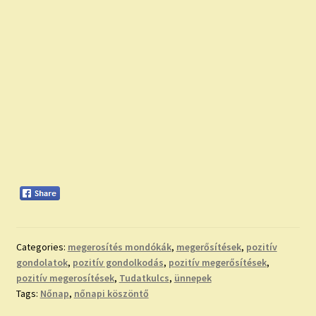
Categories:
megerosítés mondókák
,
megerősítések
,
pozitív
gondolatok
,
pozitív gondolkodás
,
pozitív megerősítések
,
pozitív megerosítések
,
Tudatkulcs
,
ünnepek
Tags:
Nőnap
,
nőnapi köszöntő