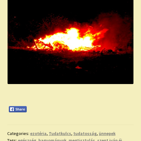
Categories:
ezotéria
,
Tudatkulcs
,
tudatosság
,
ünnepek
Tags:
egészség
,
hagyományok
,
megtisztulás
,
szent iván éj
,