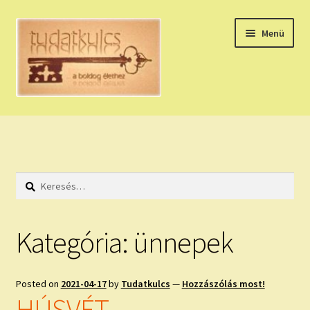
Ugrás
Kilépés
Menü
a
a
navigációhoz
tartalomba
Expand
HÚZZ EGY KÁRTYÁT!
child
menu
NAPI TAROT
Keresés:
HOLDNAPTÁR
HOLD TANÁCSOK
Kategória:
ünnepek
NAPI ASZTROLÓGIA
Posted on
2021-04-17
by
Tudatkulcs
—
Hozzászólás most!
Expand
KÉRJ EGY MEGERŐSÍTÉST!
HÚSVÉT