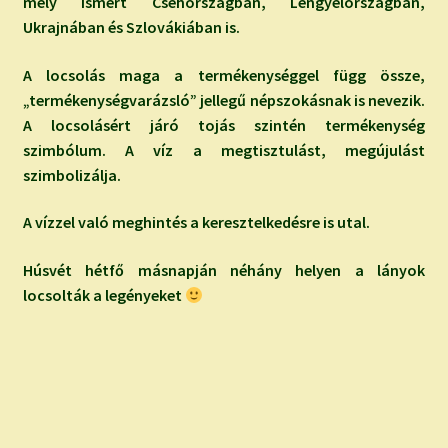
mely ismert Csehországban, Lengyelországban,
Ukrajnában és Szlovákiában is.
A locsolás maga a termékenységgel függ össze,
„termékenységvarázsló” jellegű népszokásnak is nevezik.
A locsolásért járó tojás szintén termékenység
szimbólum. A víz a megtisztulást, megújulást
szimbolizálja.
A vízzel való meghintés a keresztelkedésre is utal.
Húsvét hétfő másnapján néhány helyen a lányok
locsolták a legényeket