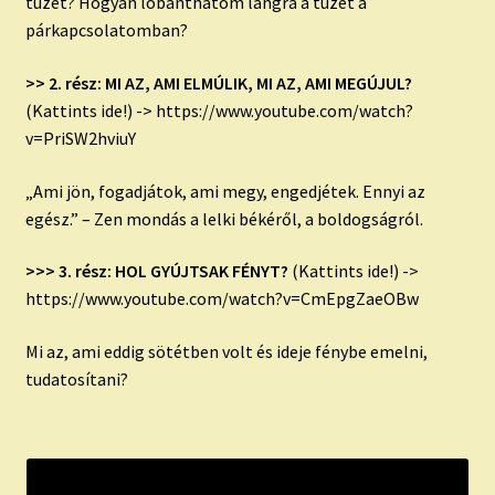
tüzet? Hogyan lobanthatom lángra a tüzet a
párkapcsolatomban?
>> 2. rész: MI AZ, AMI ELMÚLIK, MI AZ, AMI MEGÚJUL?
(Kattints ide!) -> https://www.youtube.com/watch?
v=PriSW2hviuY
„Ami jön, fogadjátok, ami megy, engedjétek. Ennyi az
egész.” – Zen mondás a lelki békéről, a boldogságról.
>>> 3. rész: HOL GYÚJTSAK FÉNYT?
(Kattints ide!) ->
https://www.youtube.com/watch?v=CmEpgZaeOBw
Mi az, ami eddig sötétben volt és ideje fénybe emelni,
tudatosítani?