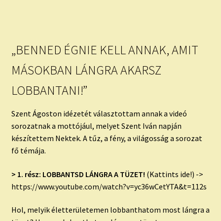
„BENNED ÉGNIE KELL ANNAK, AMIT
MÁSOKBAN LÁNGRA AKARSZ
LOBBANTANI!”
Szent Ágoston idézetét választottam annak a videó
sorozatnak a mottójául, melyet Szent Iván napján
készítettem Nektek. A tűz, a fény, a világosság a sorozat
fő témája.
> 1. rész: LOBBANTSD LÁNGRA A TÜZET!
(Kattints ide!) ->
https://www.youtube.com/watch?v=yc36wCetYTA&t=112s
Hol, melyik életterületemen lobbanthatom most lángra a