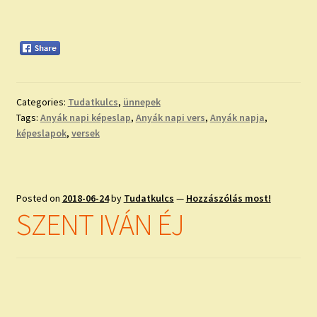
Categories:
Tudatkulcs
,
ünnepek
Tags:
Anyák napi képeslap
,
Anyák napi vers
,
Anyák napja
,
képeslapok
,
versek
Posted on
2018-06-24
by
Tudatkulcs
—
Hozzászólás most!
SZENT IVÁN ÉJ