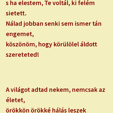
s ha elestem, Te voltál, ki felém
sietett.
Nálad jobban senki sem ismer tán
engemet,
köszönöm, hogy körülölel áldott
szereteted!
A világot adtad nekem, nemcsak az
életet,
örökkön örökké hálás leszek