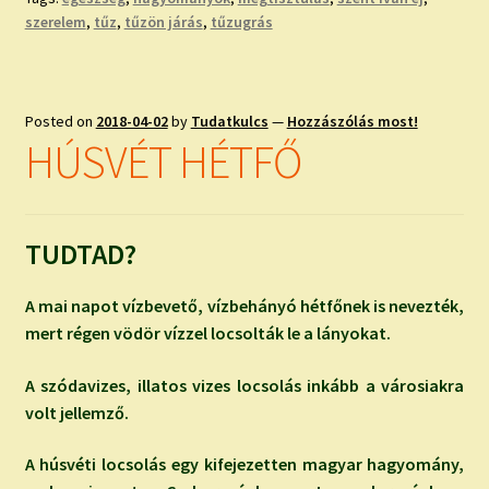
szerelem
,
tűz
,
tűzön járás
,
tűzugrás
Posted on
2018-04-02
by
Tudatkulcs
—
Hozzászólás most!
HÚSVÉT HÉTFŐ
TUDTAD?
A mai napot vízbevető, vízbehányó hétfőnek is nevezték,
mert régen vödör vízzel locsolták le a lányokat.
A szódavizes, illatos vizes locsolás inkább a városiakra
volt jellemző.
A húsvéti locsolás egy kifejezetten magyar hagyomány,