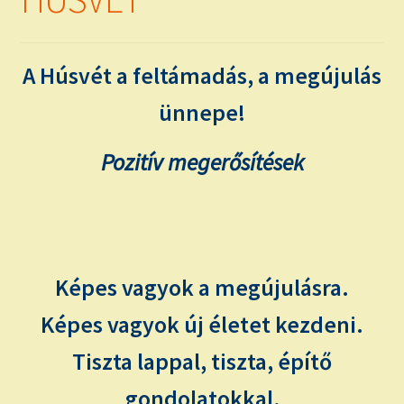
child
menu
Expand
ISMERJ MEG!
child
A Húsvét a feltámadás, a megújulás
menu
ÍRJ NEKEM!
ünnepe!
IRATKOZZ FEL A VIDEÓ CSATORNÁNKRA!
Pozitív megerősítések
TAROT ELEMZÉS MEGRENDELÉSE LIMITÁLT!
AJÁNDÉKOKKAL!
Képes vagyok a megújulásra.
Képes vagyok új életet kezdeni.
Tiszta lappal, tiszta, építő
gondolatokkal,