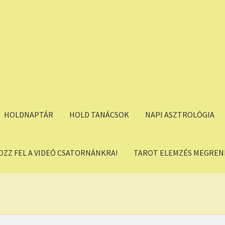
HOLDNAPTÁR
HOLD TANÁCSOK
NAPI ASZTROLÓGIA
OZZ FEL A VIDEÓ CSATORNÁNKRA!
TAROT ELEMZÉS MEGREND