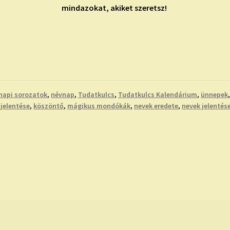
mindazokat, akiket szeretsz!
napi sorozatok
,
névnap
,
Tudatkulcs
,
Tudatkulcs Kalendárium
,
ünnepek
jelentése
,
köszöntő
,
mágikus mondókák
,
nevek eredete
,
nevek jelentés