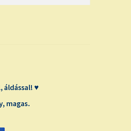
 áldással! ♥
y, magas.