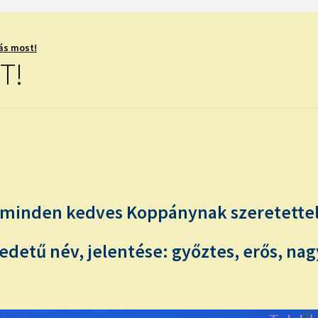
ás most!
T!
minden kedves Koppánynak szeretettel,
detű név, jelentése: győztes, erős, nag