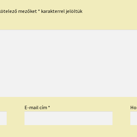
kötelező mezőket
*
karakterrel jelöltük
E-mail cím
*
Ho