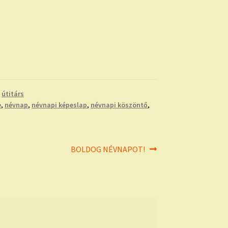
,
útitárs
e
,
névnap
,
névnapi képeslap
,
névnapi köszöntő
,
Next
BOLDOG NÉVNAPOT!
post: