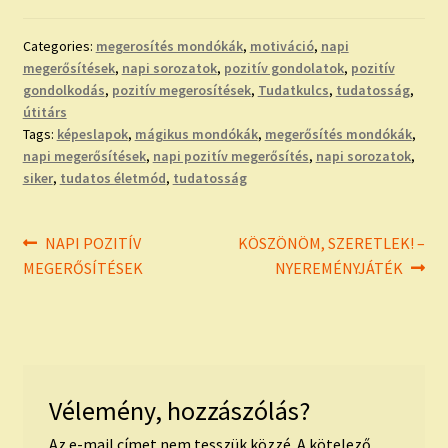
Categories:
megerosítés mondókák
,
motiváció
,
napi
megerősítések
,
napi sorozatok
,
pozitív gondolatok
,
pozitív
gondolkodás
,
pozitív megerosítések
,
Tudatkulcs
,
tudatosság
,
útitárs
Tags:
képeslapok
,
mágikus mondókák
,
megerősítés mondókák
,
napi megerősítések
,
napi pozitív megerősítés
,
napi sorozatok
,
siker
,
tudatos életmód
,
tudatosság
Bejegyzés
Previous
Next
NAPI POZITÍV
KÖSZÖNÖM, SZERETLEK! –
post:
post:
MEGERŐSÍTÉSEK
NYEREMÉNYJÁTÉK
navigáció
Vélemény, hozzászólás?
Az e-mail címet nem tesszük közzé.
A kötelező