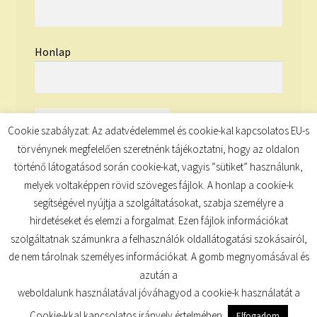
Honlap
Cookie szabályzat: Az adatvédelemmel és cookie-kal kapcsolatos EU-s
törvénynek megfelelően szeretnénk tájékoztatni, hogy az oldalon
történő látogatásod során cookie-kat, vagyis “sütiket” használunk,
melyek voltaképpen rövid szöveges fájlok. A honlap a cookie-k
segítségével nyújtja a szolgáltatásokat, szabja személyre a
hirdetéseket és elemzi a forgalmat. Ezen fájlok információkat
szolgáltatnak számunkra a felhasználók oldallátogatási szokásairól,
de nem tárolnak személyes információkat. A gomb megnyomásával és
© TUDATKULCS 2026
azután a
Built with Storefront
.
weboldalunk használatával jóváhagyod a cookie-k használatát a
Cookie-kkal kapcsolatos irányelv értelmében.
Elfogadom