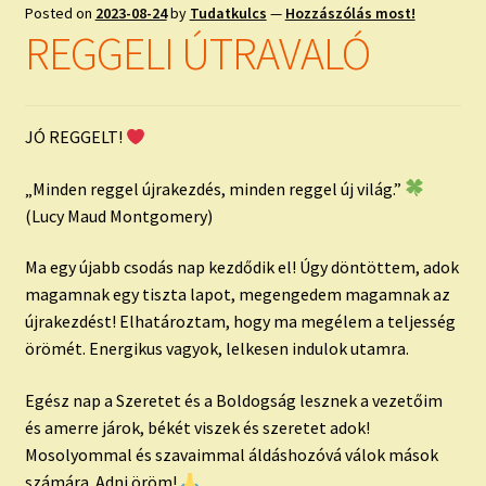
child
Posted on
2023-08-24
by
Tudatkulcs
—
Hozzászólás most!
menu
Expand
REGGELI ÚTRAVALÓ
ISMERJ MEG!
child
menu
ÍRJ NEKEM!
JÓ REGGELT!
IRATKOZZ FEL A VIDEÓ CSATORNÁNKRA!
„Minden reggel újrakezdés, minden reggel új világ.”
TAROT ELEMZÉS MEGRENDELÉSE LIMITÁLT!
(Lucy Maud Montgomery)
AJÁNDÉKOKKAL!
Ma egy újabb csodás nap kezdődik el! Úgy döntöttem, adok
magamnak egy tiszta lapot, megengedem magamnak az
újrakezdést! Elhatároztam, hogy ma megélem a teljesség
örömét. Energikus vagyok, lelkesen indulok utamra.
Egész nap a Szeretet és a Boldogság lesznek a vezetőim
és amerre járok, békét viszek és szeretet adok!
Mosolyommal és szavaimmal áldáshozóvá válok mások
számára. Adni öröm!