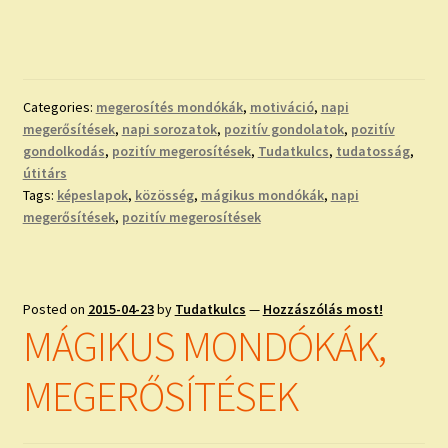
Categories:
megerosítés mondókák
,
motiváció
,
napi
megerősítések
,
napi sorozatok
,
pozitív gondolatok
,
pozitív
gondolkodás
,
pozitív megerosítések
,
Tudatkulcs
,
tudatosság
,
útitárs
Tags:
képeslapok
,
közösség
,
mágikus mondókák
,
napi
megerősítések
,
pozitív megerosítések
Posted on
2015-04-23
by
Tudatkulcs
—
Hozzászólás most!
MÁGIKUS MONDÓKÁK,
MEGERŐSÍTÉSEK