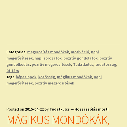
Categories:
megerosítés mondókák
,
motiváció
,
napi
megerősítések
,
napi sorozatok
,
pozitív gondolatok
,
pozitív
gondolkodás
,
pozitív megerosítések
,
Tudatkulcs
,
tudatosság
,
útitárs
Tags:
képeslapok
,
közösség
,
mágikus mondókák
,
napi
megerősítések
,
pozitív megerosítések
Posted on
2015-04-22
by
Tudatkulcs
—
Hozzászólás most!
MÁGIKUS MONDÓKÁK,