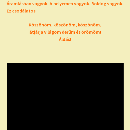
Áramlásban vagyok. A helyemen vagyok. Boldog vagyok.
Ez csodálatos!
Köszönöm, köszönöm, köszönöm,
átjárja világom derűm és örömöm!
Áldás!