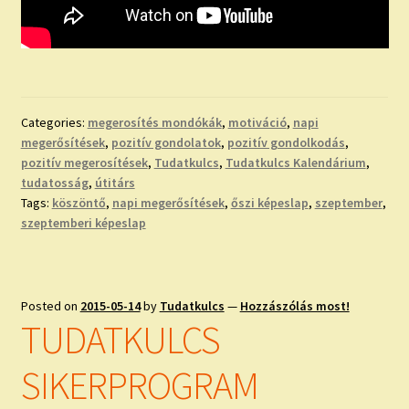
Categories:
megerosítés mondókák
,
motiváció
,
napi
megerősítések
,
pozitív gondolatok
,
pozitív gondolkodás
,
pozitív megerosítések
,
Tudatkulcs
,
Tudatkulcs Kalendárium
,
tudatosság
,
útitárs
Tags:
köszöntő
,
napi megerősítések
,
őszi képeslap
,
szeptember
,
szeptemberi képeslap
Posted on
2015-05-14
by
Tudatkulcs
—
Hozzászólás most!
TUDATKULCS
SIKERPROGRAM