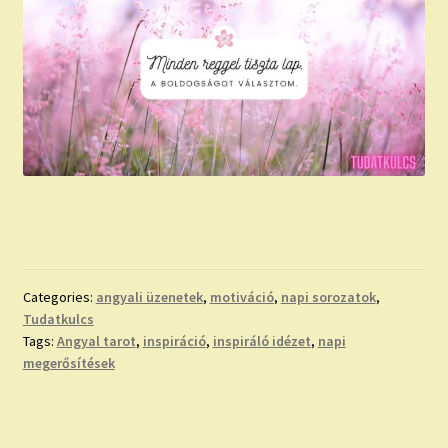
Categories:
angyali üzenetek
,
motiváció
,
napi sorozatok
,
Tudatkulcs
Tags:
Angyal tarot
,
inspiráció
,
inspiráló idézet
,
napi
megerősítések