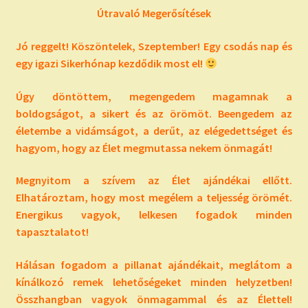
Útravaló Megerősítések
Jó reggelt! Köszöntelek, Szeptember! Egy csodás nap és
egy igazi Sikerhónap kezdődik most el!
Úgy döntöttem, megengedem magamnak a
boldogságot, a sikert és az örömöt. Beengedem az
életembe a vidámságot, a derűt, az elégedettséget és
hagyom, hogy az Élet megmutassa nekem önmagát!
Megnyitom a szívem az Élet ajándékai ellőtt.
Elhatároztam, hogy most megélem a teljesség örömét.
Energikus vagyok, lelkesen fogadok minden
tapasztalatot!
Hálásan fogadom a pillanat ajándékait, meglátom a
kínálkozó remek lehetőségeket minden helyzetben!
Összhangban vagyok önmagammal és az Élettel!