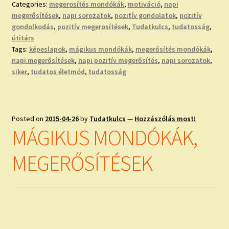
Categories:
megerosítés mondókák
,
motiváció
,
napi
megerősítések
,
napi sorozatok
,
pozitív gondolatok
,
pozitív
gondolkodás
,
pozitív megerosítések
,
Tudatkulcs
,
tudatosság
,
útitárs
Tags:
képeslapok
,
mágikus mondókák
,
megerősítés mondókák
,
napi megerősítések
,
napi pozitív megerősítés
,
napi sorozatok
,
siker
,
tudatos életmód
,
tudatosság
Posted on
2015-04-26
by
Tudatkulcs
—
Hozzászólás most!
MÁGIKUS MONDÓKÁK,
MEGERŐSÍTÉSEK