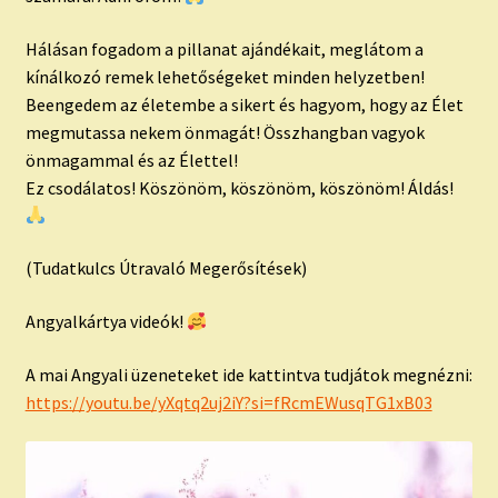
Hálásan fogadom a pillanat ajándékait, meglátom a
kínálkozó remek lehetőségeket minden helyzetben!
Beengedem az életembe a sikert és hagyom, hogy az Élet
megmutassa nekem önmagát! Összhangban vagyok
önmagammal és az Élettel!
Ez csodálatos! Köszönöm, köszönöm, köszönöm! Áldás!
(Tudatkulcs Útravaló Megerősítések)
Angyalkártya videók!
A mai Angyali üzeneteket ide kattintva tudjátok megnézni:
https://youtu.be/yXqtq2uj2iY?si=fRcmEWusqTG1xB03