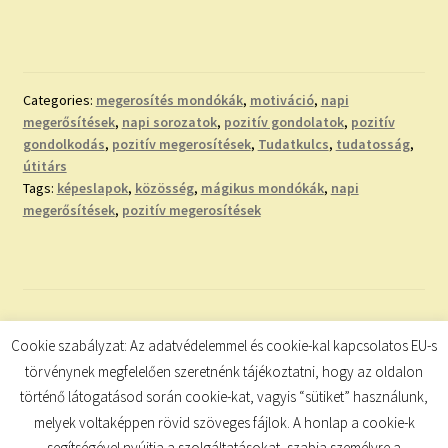
Categories:
megerosítés mondókák
,
motiváció
,
napi
megerősítések
,
napi sorozatok
,
pozitív gondolatok
,
pozitív
gondolkodás
,
pozitív megerosítések
,
Tudatkulcs
,
tudatosság
,
útitárs
Tags:
képeslapok
,
közösség
,
mágikus mondókák
,
napi
megerősítések
,
pozitív megerosítések
Bejegyzések
Cookie szabályzat: Az adatvédelemmel és cookie-kal kapcsolatos EU-s
1
2
Következő
törvénynek megfelelően szeretnénk tájékoztatni, hogy az oldalon
lapozása
történő látogatásod során cookie-kat, vagyis “sütiket” használunk,
melyek voltaképpen rövid szöveges fájlok. A honlap a cookie-k
segítségével nyújtja a szolgáltatásokat, szabja személyre a