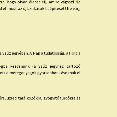
a, hogy olyan életet élj, amire vágysz! Ne
d el most az új szokások beépítését! Ne várj,
a
Szűz
jegyében. A Nap a tudatosság, a Hold a
logba kezdenünk (a
Szűz
jegyhez tartozó
mert a méreganyagok gyorsabban távoznak el
re, üzleti találkozókra, gyógyító fürdőkre és