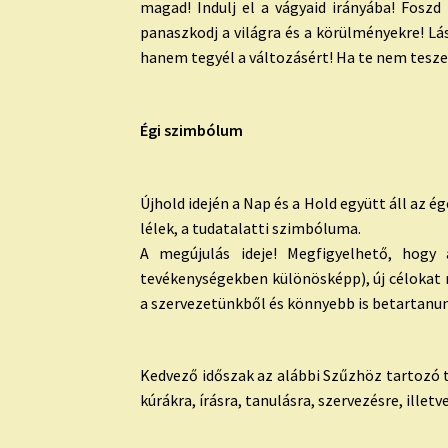
magad! Indulj el a vágyaid irányába! Fosz
panaszkodj a világra és a körülményekre! Lás
hanem tegyél a változásért! Ha te nem tesze
Égi szimbólum
Újhold
idején a Nap és a Hold együtt áll az é
lélek, a tudatalatti szimbóluma.
A megújulás ideje! Megfigyelhető, hog
tevékenységekben különösképp), új célokat
a szervezetünkből és könnyebb is betartanun
Kedvező időszak az alábbi Szűzhöz tartozó te
kúrákra, írásra, tanulásra, szervezésre, illetv