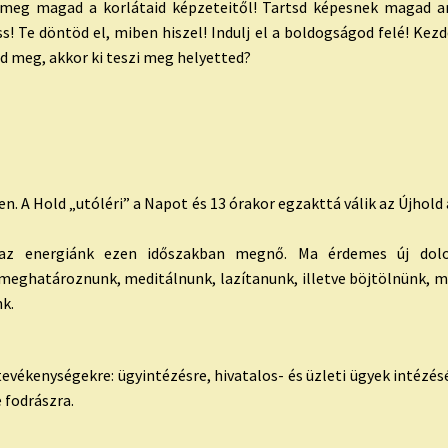
d meg magad a korlátaid képzeteitől! Tartsd képesnek magad arr
s! Te döntöd el, miben hiszel! Indulj el a boldogságod felé! Kezd
d meg, akkor ki teszi meg helyetted?
gen. A Hold „utóléri” a Napot és 13 órakor egzakttá válik az
Újhold
y az energiánk ezen időszakban megnő. Ma érdemes új do
 meghatároznunk, meditálnunk, lazítanunk, illetve böjtölnünk, 
k.
vékenységekre: ügyintézésre, hivatalos- és üzleti ügyek intézésé
e fodrászra.