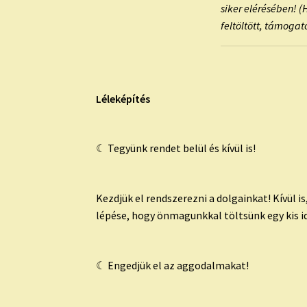
siker elérésében! 
feltöltött, támogat
Léleképítés
☾ Tegyünk rendet belül és kívül is!
Kezdjük el rendszerezni a dolgainkat! Kívül is
lépése, hogy önmagunkkal töltsünk egy kis idő
☾ Engedjük el az aggodalmakat!