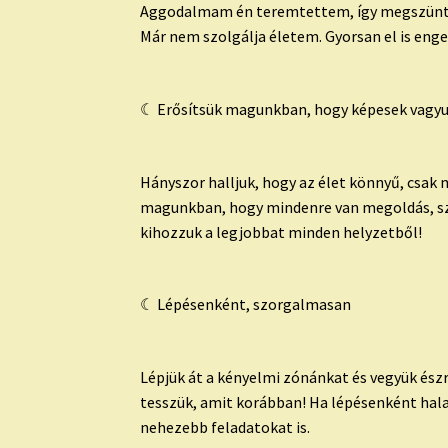
Aggodalmam én teremtettem, így megszün
Már nem szolgálja életem. Gyorsan el is eng
☾ Erősítsük magunkban, hogy képesek vagyu
Hányszor halljuk, hogy az élet könnyű, csak
magunkban, hogy mindenre van megoldás, s
kihozzuk a legjobbat minden helyzetből!
☾ Lépésenként, szorgalmasan
Lépjük át a kényelmi zónánkat és vegyük észr
tesszük, amit korábban! Ha lépésenként hal
nehezebb feladatokat is.