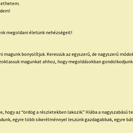
tethetem.
edem!
nk megoldani életünk nehézségeit!
 mi magunk bonyolítjuk. Keressük az egyszerű, de nagyszerű módo
zoktassuk magunkat ahhoz, hogy megoldásokban gondolkodjunk p
e, hogy az “ördög a részletekben lakozik.” Hiába a nagyszabású te
adunk, egyre több sikerélménnyel leszünk gazdagabbak, egyre b