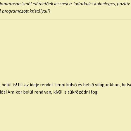
(Hamarosan ismét elérhetőek lesznek a Tudatkulcs különleges, pozitív
ó programozott kristályai!)
, belül is! Itt az ideje rendet tenni külső és belső világunkban, bel
t! Amikor belül rend van, kívül is tükröződni fog.