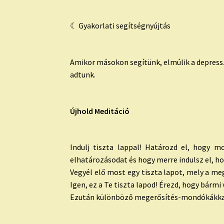
☾ Gyakorlati segítségnyújtás
Amikor másokon segítünk, elmúlik a depressz
adtunk.
Újhold
Meditáció
Indulj tiszta lappal! Határozd el, hogy 
elhatározásodat és hogy merre indulsz el, hov
Vegyél elő most egy tiszta lapot, mely a meg
Igen, ez a Te tiszta lapod! Érezd, hogy bármi
Ezután különböző megerősítés-mondókákkal, 