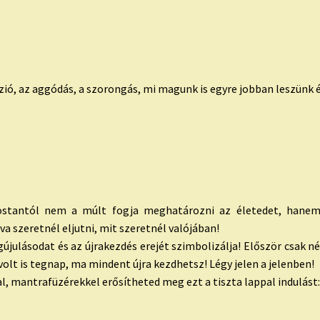
ió, az aggódás, a szorongás, mi magunk is egyre jobban leszünk é
mostantól nem a múlt fogja meghatározni az életedet, hanem 
a szeretnél eljutni, mit szeretnél valójában!
újulásodat és az újrakezdés erejét szimbolizálja! Először csak né
 volt is tegnap, ma mindent újra kezdhetsz! Légy jelen a jelenben!
mantrafüzérekkel erősítheted meg ezt a tiszta lappal indulást