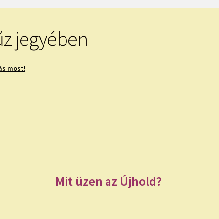
űz jegyében
ás most!
Mit üzen az
Újhold
?