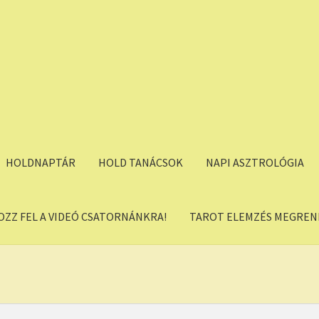
HOLDNAPTÁR
HOLD TANÁCSOK
NAPI ASZTROLÓGIA
OZZ FEL A VIDEÓ CSATORNÁNKRA!
TAROT ELEMZÉS MEGREND