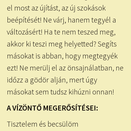
el most az újítást, az új szokások
beépítését! Ne várj, hanem tegyél a
változásért! Ha te nem teszed meg,
akkor ki teszi meg helyetted? Segíts
másokat is abban, hogy megtegyék
ezt! Ne merülj el az önsajnálatban, ne
időzz a gödör alján, mert úgy
másokat sem tudsz kihúzni onnan!
A VÍZÖNTŐ MEGERŐSÍTÉSEI:
Tisztelem és becsülöm