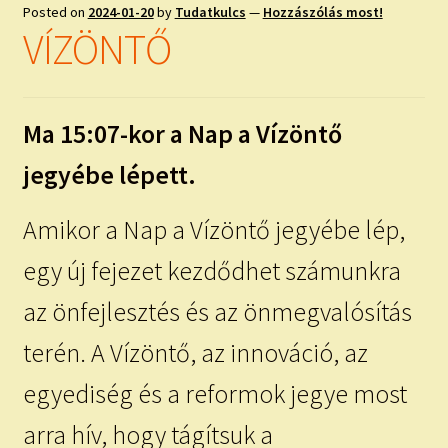
child
Posted on
2024-01-20
by
Tudatkulcs
—
Hozzászólás most!
menu
Expand
VÍZÖNTŐ
ISMERJ MEG!
child
menu
ÍRJ NEKEM!
Ma 15:07-kor a Nap a Vízöntő
IRATKOZZ FEL A VIDEÓ CSATORNÁNKRA!
jegyébe lépett.
TAROT ELEMZÉS MEGRENDELÉSE LIMITÁLT!
AJÁNDÉKOKKAL!
Amikor a Nap a Vízöntő jegyébe lép,
egy új fejezet kezdődhet számunkra
az önfejlesztés és az önmegvalósítás
terén. A Vízöntő, az innováció, az
egyediség és a reformok jegye most
arra hív, hogy tágítsuk a