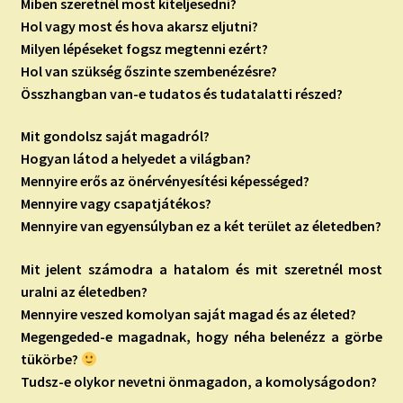
Miben szeretnél most kiteljesedni?
Hol vagy most és hova akarsz eljutni?
Milyen lépéseket fogsz megtenni ezért?
Hol van szükség őszinte szembenézésre?
Összhangban van-e tudatos és tudatalatti részed?
Mit gondolsz saját magadról?
Hogyan látod a helyedet a világban?
Mennyire erős az önérvényesítési képességed?
Mennyire vagy csapatjátékos?
Mennyire van egyensúlyban ez a két terület az életedben?
Mit jelent számodra a hatalom és mit szeretnél most
uralni az életedben?
Mennyire veszed komolyan saját magad és az életed?
Megengeded-e magadnak, hogy néha belenézz a görbe
tükörbe?
Tudsz-e olykor nevetni önmagadon, a komolyságodon?