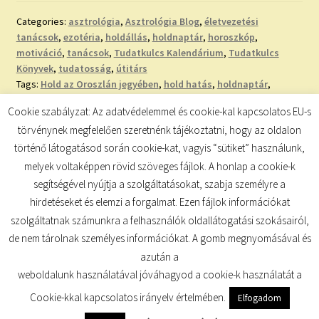
Categories:
asztrológia
,
Asztrológia Blog
,
életvezetési
tanácsok
,
ezotéria
,
holdállás
,
holdnaptár
,
horoszkóp
,
motiváció
,
tanácsok
,
Tudatkulcs Kalendárium
,
Tudatkulcs
Könyvek
,
tudatosság
,
útitárs
Tags:
Hold az Oroszlán jegyében
,
hold hatás
,
holdnaptár
,
kulcskérdések életvezetéshez
,
Nap a Vízöntő jegyében
,
Nap-
Cookie szabályzat: Az adatvédelemmel és cookie-kal kapcsolatos EU-s
Hold
,
oroszlán
,
szembenállás
,
Telihold az Oroszlán jegyében
,
törvénynek megfelelően szeretnénk tájékoztatni, hogy az oldalon
teliholdas kulcskérdések
történő látogatásod során cookie-kat, vagyis “sütiket” használunk,
melyek voltaképpen rövid szöveges fájlok. A honlap a cookie-k
segítségével nyújtja a szolgáltatásokat, szabja személyre a
hirdetéseket és elemzi a forgalmat. Ezen fájlok információkat
szolgáltatnak számunkra a felhasználók oldallátogatási szokásairól,
de nem tárolnak személyes információkat. A gomb megnyomásával és
© TUDATKULCS 2026
azután a
Built with Storefront
.
weboldalunk használatával jóváhagyod a cookie-k használatát a
Cookie-kkal kapcsolatos irányelv értelmében.
Elfogadom