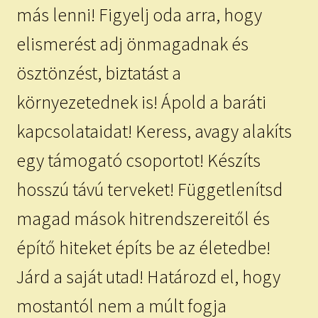
más lenni! Figyelj oda arra, hogy
elismerést adj önmagadnak és
ösztönzést, biztatást a
környezetednek is! Ápold a baráti
kapcsolataidat! Keress, avagy alakíts
egy támogató csoportot! Készíts
hosszú távú terveket! Függetlenítsd
magad mások hitrendszereitől és
építő hiteket építs be az életedbe!
Járd a saját utad! Határozd el, hogy
mostantól nem a múlt fogja