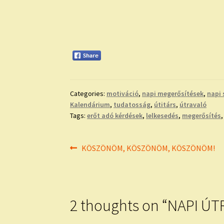
Categories:
motiváció
,
napi megerősítések
,
napi 
Kalendárium
,
tudatosság
,
útitárs
,
útravaló
Tags:
erőt adó kérdések
,
lelkesedés
,
megerősítés
Bejegyzés
Previous
KÖSZÖNÖM, KÖSZÖNÖM, KÖSZÖNÖM!
post:
navigáció
2 thoughts on “
NAPI ÚT