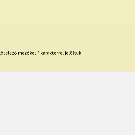
kötelező mezőket
*
karakterrel jelöltük