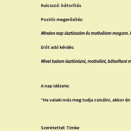
Kulcsszó: bátorítás
Pozitív megerősítés:
Minden nap ösztönzöm és motiválom magam. K
Erőt adó kérdés:
Mivel tudom ösztönözni, motiválni, bátorítan
A nap idézete:
“Ha valaki más meg tudja csinálni, akkor é
Szeretettel: Timke