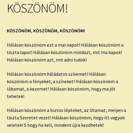
child
KÖSZÖNÖM!
menu
Expand
ISMERJ MEG!
child
menu
ÍRJ NEKEM!
KÖSZÖNÖM, KÖSZÖNÖM, KÖSZÖNÖM!
IRATKOZZ FEL A VIDEÓ CSATORNÁNKRA!
Hálásan köszönöm ezt a mai napot! Hálásan köszönöm a
tiszta lapot! Hálásan köszönöm mindazt, mit ma kapok!
TAROT ELEMZÉS MEGRENDELÉSE LIMITÁLT!
Hálásan köszönöm azt, mit adni tudok!
AJÁNDÉKOKKAL!
Hálásan köszönöm háládatos szívemet! Hálásan
köszönöm a fényeket, a színeket! Hálásan köszönöm a
lábamat, a kezemet! Hálásan köszönöm, hogy ma jót
tehetek!
Hálásan köszönöm a biztos lépteket, az Utamat, melyen a
tiszta Szeretet vezet! Hálásan köszönöm, hogy itt vagyok
veletek! S hogy ha kell, mindent újra kezdhetek!