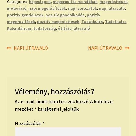
Categories:
képeslapok
,
megerosítés mondókák
,
megerősítések
,
motiváció
,
napi megerősítések
,
napi sorozatok
,
napi útravaló
,
pozitív gondolatok
,
pozitív gondolkodás
,
pozitív
megerosítések
,
pozitív megerősítések
,
Tudatkulcs
,
Tudatkulcs
Kalendárium
,
tudatosság
,
útitárs
,
útravaló
Bejegyzés
Previous
Next
NAPI ÚTRAVALÓ
NAPI ÚTRAVALÓ
post:
post:
navigáció
Vélemény, hozzászólás?
Az e-mail címet nem tesszük közzé.
A kötelező
mezőket
*
karakterrel jelöltük
Hozzászólás
*