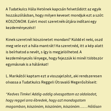
A Tudatkulcs Hála Hetének kapcsán felvetődött az egyik
hozzászólásban, hogy milyen keveset mondjuk ezt a szót:
KÖSZÖNÖM. Ezért most szeretnék útjára indítani egy
kezdeményezést!
Kinek szeretnél köszönetet mondani? Küldd el neki, oszd
meg vele ezt a hála mantrát! Ha szeretnéd, itt a kép alatt
is beírhatod a nevét, s így is megjelölheted. A
kezdeményezés lényege, hogy fejezzük ki minél többször
egymásnak is a hálánkat!
L. Marikától kaptam ezt a visszajelzést, aki rendszeresen
olvassa a Tudatkulcs Reggeli Útravaló Megerősítéseit:
“Kedves Timke! Addig-addig olvasgattam az oldaladat,
hogy reggel arra ébredek, hogy azt mondogatom
magamban, köszönöm, köszönöm, köszönöm…… Hálásan