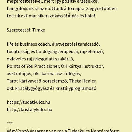
megerősítéseivel, mert így pozitív érzésekkel
hangolódunk rá az előttünk álló napra. S egyre többen
tettük ezt már sikerszokássá! Áldás és hála!
Szeretettel: Timke
life és business coach, életvezetési tanácsadó,
tudatosság és boldogságterapeuta, rajzelemző,
okleveles rajzvizsgálati szakértő,
Points of You Practitioner, OH kártya instruktor,
asztrológus, okl. karma asztrológus,
Tarot kártyavető-sorselemző, Theta Healer,
okl. kristálygyógyász és kristályprogramozó
https://tudatkulcs.hu
http://kristalykulcs.hu
***
VágyVonzó Vasárnap van ma a Tudatkulcs Naptárreform