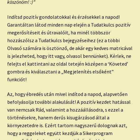
köszönöm! :)”
Indítsd pozitív gondolatokkal és érzésekkel a napod!
Garantáltan látod minden nap elején a Tudatkulcs pozitív
megerősítéseit és útravalóit, ha minél többször
hozzászólsz a Tudatkulcs bejegyzéseihez (ez a többi
Olvasó számára is ösztönző, de akár egy kedves matricával
is jelezheted, hogy itt vagy, olvasol bennünket). Kérlek, ne
felejts el kattintani az oldal tetején középen a ‘Követed’
gombra és kiválasztani a „Megjelenítés elsőként”
funkciót!
Az, hogy ébredés után mivel indítod a napod, alapvetően
befolyásolja további alakulását! A pozitív kezdet hatással
van nemcsak Rád, valamint a hozzáállásodra, s ezzel a
történésekre, hanem derűs kisugárzásod által a
környezetedre is. Ezért tartom nagyszerű dolognak azt,
hogy a reggeleket együtt kezdjük a Sikerprogram