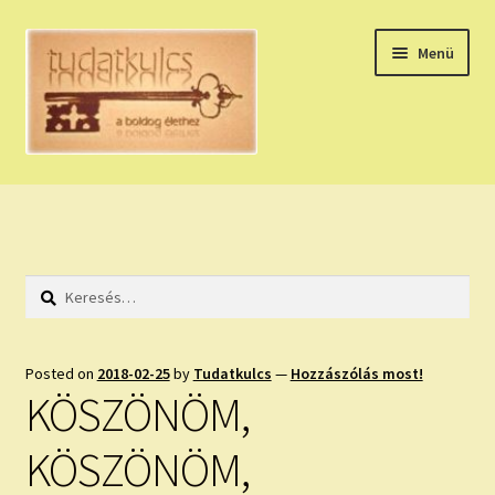
Ugrás
Kilépés
Menü
a
a
navigációhoz
tartalomba
Expand
HÚZZ EGY KÁRTYÁT!
child
menu
NAPI TAROT
Keresés:
HOLDNAPTÁR
HOLD TANÁCSOK
Posted on
2018-02-25
by
Tudatkulcs
—
Hozzászólás most!
KÖSZÖNÖM,
NAPI ASZTROLÓGIA
KÖSZÖNÖM,
Expand
KÉRJ EGY MEGERŐSÍTÉST!