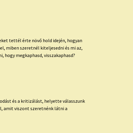
eket tettél érte növő hold idején, hogyan
l, miben szeretnél kiteljesedni és mi az,
dni, hogy megkaphasd, visszakaphasd?
ást és a kritizálást, helyette válasszunk
, amit viszont szeretnénk látni a