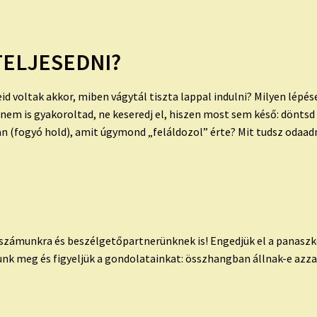
TELJESEDNI?
d voltak akkor, miben vágytál tiszta lappal indulni? Milyen lépés
em is gyakoroltad, ne keseredj el, hiszen most sem késő: döntsd e
n (fogyó hold), amit úgymond „feláldozol” érte? Mit tudsz odaa
számunkra és beszélgetőpartnerünknek is! Engedjük el a panaszkod
unk meg és figyeljük a gondolatainkat: összhangban állnak-e azzal