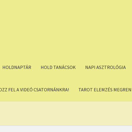
HOLDNAPTÁR
HOLD TANÁCSOK
NAPI ASZTROLÓGIA
OZZ FEL A VIDEÓ CSATORNÁNKRA!
TAROT ELEMZÉS MEGREND