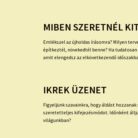
MIBEN SZERETNÉL KI
Emlékszel az újholdas írásomra? Milyen tervei
építkeztél, növekedtél benne? Ha tudatosan n
amit elengedsz az elkövetkezendő időszakba
IKREK ÜZENET
Figyeljünk szavainkra, hogy áldást hozzanak 
szeretetteljes kifejezésmódot. Időnként állj
világunkban?