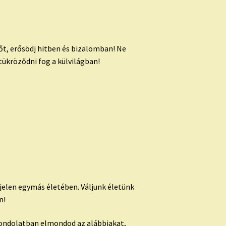
sőt, erősödj hitben és bizalomban! Ne
tükröződni fog a külvilágban!
jelen egymás életében. Váljunk életünk
n!
a gondolatban elmondod az alábbiakat,