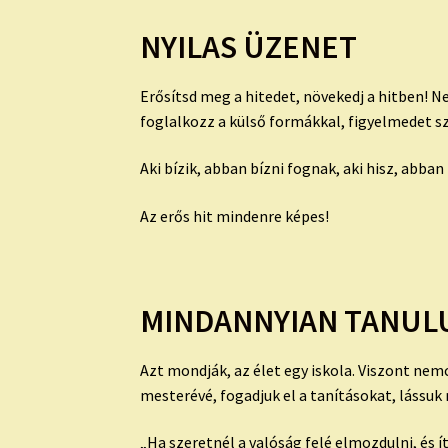
NYILAS ÜZENET
Erősítsd meg a hitedet, növekedj a hitben! N
foglalkozz a külső formákkal, figyelmedet sz
Aki bízik, abban bízni fognak, aki hisz, abba
Az erős hit mindenre képes!
MINDANNYIAN TANULU
Azt mondják, az élet egy iskola. Viszont ne
mesterévé, fogadjuk el a tanításokat, lássu
„Ha szeretnél a valóság felé elmozdulni, és 