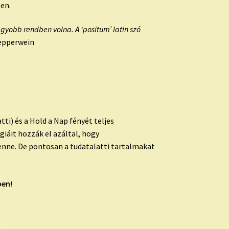
ben.
gyobb rendben volna. A ‘positum’ latin szó
epperwein
ti) és a Hold a Nap fényét teljes
iáit hozzák el azáltal, hogy
lenne. De pontosan a tudatalatti tartalmakat
ben!