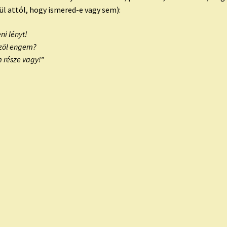
ül attól, hogy ismered-e vagy sem):
ni lényt!
özöl engem?
 része vagy!”