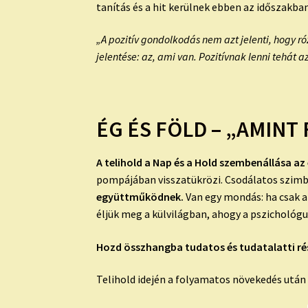
tanítás és a hit kerülnek ebben az időszakb
„A pozitív gondolkodás nem azt jelenti, hogy r
jelentése: az, ami van. Pozitívnak lenni tehát 
ÉG ÉS FÖLD – „AMINT
A telihold a Nap és a Hold szembenállása az
pompájában visszatükrözi. Csodálatos szimbol
együttműködnek.
Van egy mondás: ha csak a
éljük meg a külvilágban, ahogy a pszichológ
Hozd összhangba tudatos és tudatalatti ré
Telihold idején a folyamatos növekedés után