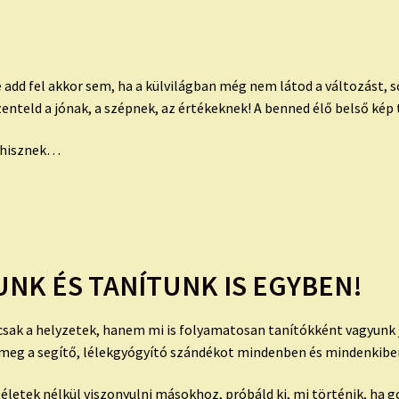
e add fel akkor sem, ha a külvilágban még nem látod a változást, 
enteld a jónak, a szépnek, az értékeknek! A benned élő belső kép 
n hisznek…
NK ÉS TANÍTUNK IS EGYBEN!
mcsak a helyzetek, hanem mi is folyamatosan tanítókként vagyunk 
k meg a segítő, lélekgyógyító szándékot mindenben és mindenkibe
ítéletek nélkül viszonyulni másokhoz, próbáld ki, mi történik, h