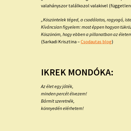
valahányszor találkozol valakivel (független
„Köszöntelek téged, a csodálatos, ragyogó, iste
Kíváncsian figyelem: most éppen hogyan tükr
Köszönöm, hogy ebben a pillanatban az életem
(Sarkadi Krisztina –
Csodautas blog
)
IKREK MONDÓKA:
Az élet egy játék,
minden percét élvezem!
Bármit szeretnék,
könnyedén elérhetem!