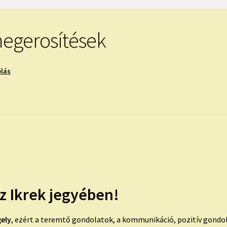
megerosítések
ólás
az Ikrek jegyében!
gely
, ezért a teremtő gondolatok, a kommunikáció, pozitív gondo