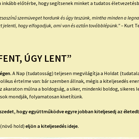
an inkább előtérbe, hogy segítsenek minket a tudatos életvezetés
ózsaszínű szemüveget hordunk és úgy teszünk, mintha minden a legna
azt jelenti, hogy elfogadjuk, ami van és aztán továbblépünk.” –
Kurt T
 FENT, ÚGY LENT”
 égen.
A Nap (tudatosság) teljesen megvilágítja a Holdat (tudatalat
ikus értelme van: bár szemben állnak, mégis a kiteljesedés energ
z akaraton múlna a boldogság, a siker, mindenki boldog, sikeres 
usok mondják, folyamatosan kivetítünk.
szedet, hogy együttműködve egyre jobban kiteljesedj az életed
 (növő hold)
eljön a kiteljesedés ideje.