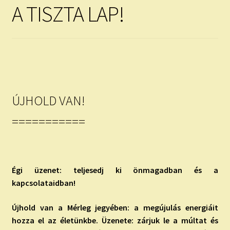
child
A TISZTA LAP!
menu
Expand
ISMERJ MEG!
child
menu
ÍRJ NEKEM!
IRATKOZZ FEL A VIDEÓ CSATORNÁNKRA!
ÚJHOLD VAN!
TAROT ELEMZÉS MEGRENDELÉSE LIMITÁLT!
AJÁNDÉKOKKAL!
===========
Égi üzenet: teljesedj ki önmagadban és a
kapcsolataidban!
Újhold van a Mérleg jegyében: a megújulás energiáit
hozza el az életünkbe. Üzenete: zárjuk le a múltat és