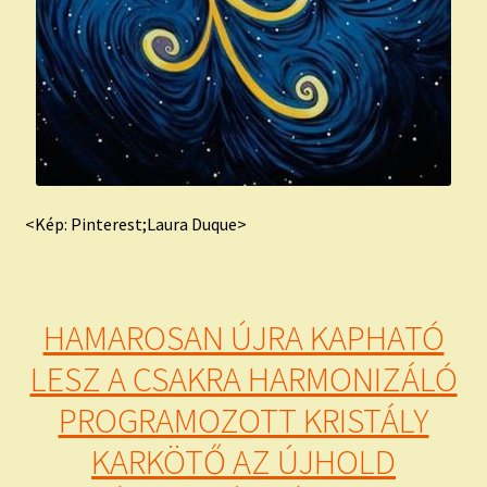
<Kép: Pinterest;Laura Duque>
HAMAROSAN ÚJRA KAPHATÓ
LESZ A CSAKRA HARMONIZÁLÓ
PROGRAMOZOTT KRISTÁLY
KARKÖTŐ AZ ÚJHOLD