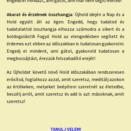
engedd el mindazt, ami gátol, ami már nem segíti életed!
Akarat és érzelmek összhangja:
Újhold idején a Nap és a
Hold együtt áll az égen. Engedd, hogy tudatod és
tudatalattid összhangja elhozza számodra a sikert és a
boldogulást!A Fogyó Hold az elengedésben segített és
érdemes ezt ebben az időszakban is tudatosan gyakorolni.
Engedj el mindent, ami gátol, gyakorold tudatosan a
megbocsájtást, érezzük felszabadító erejét!
Az Újholdat követő növő Hold időszakában rendszeresen
erősítsd, foglalkozz azzal, amit szeretsz, meditálj azokon
az értékeken, melyeket beépíteni szeretnél az életedbe,
beszélj arról, amit szeretsz és add is azt másoknak, amit
szeretsz!
TANULJ VELEM!