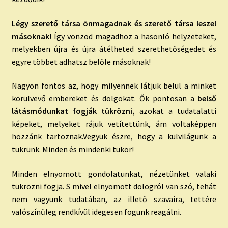
Légy szerető társa önmagadnak és szerető társa leszel
másoknak!
Így vonzod magadhoz a hasonló helyzeteket,
melyekben újra és újra átélheted szerethetőségedet és
egyre többet adhatsz belőle másoknak!
Nagyon fontos az, hogy milyennek látjuk belül a minket
körülvevő embereket és dolgokat. Ők pontosan a
belső
látásmódunkat fogják tükrözni,
azokat a tudatalatti
képeket, melyeket rájuk vetítettünk, ám voltaképpen
hozzánk tartoznak.Vegyük észre, hogy a külvilágunk a
tükrünk. Minden és mindenki tükör!
Minden elnyomott gondolatunkat, nézetünket valaki
tükrözni fogja. S mivel elnyomott dologról van szó, tehát
nem vagyunk tudatában, az illető szavaira, tettére
valószínűleg rendkívül idegesen fogunk reagálni.