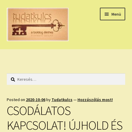
Ugrás
Kilépés
Menü
a
a
navigációhoz
tartalomba
Expand
HÚZZ EGY KÁRTYÁT!
child
menu
NAPI TAROT
Keresés:
HOLDNAPTÁR
HOLD TANÁCSOK
Posted on
2020-10-06
by
Tudatkulcs
—
Hozzászólás most!
CSODÁLATOS
NAPI ASZTROLÓGIA
KAPCSOLAT! ÚJHOLD ÉS
Expand
KÉRJ EGY MEGERŐSÍTÉST!