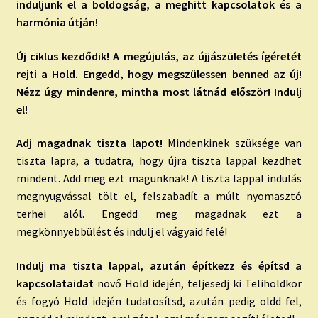
induljunk el a boldogság, a meghitt kapcsolatok és a
harmónia útján!
Új ciklus kezdődik! A megújulás, az újjászületés ígéretét
rejti a Hold. Engedd, hogy megszülessen benned az új!
Nézz úgy mindenre, mintha most látnád először! Indulj
el!
Adj magadnak tiszta lapot!
Mindenkinek szüksége van
tiszta lapra, a tudatra, hogy újra tiszta lappal kezdhet
mindent. Add meg ezt magunknak! A tiszta lappal indulás
megnyugvással tölt el, felszabadít a múlt nyomasztó
terhei alól. Engedd meg magadnak ezt a
megkönnyebbülést és indulj el vágyaid felé!
Indulj ma tiszta lappal, azután építkezz és építsd a
kapcsolataidat
növő Hold idején, teljesedj ki Teliholdkor
és fogyó Hold idején tudatosítsd, azután pedig oldd fel,