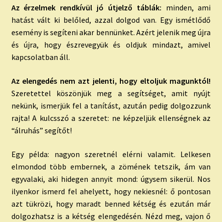
Az érzelmek rendkívül jó útjelző táblák:
minden, ami
hatást vált ki belőled, azzal dolgod van. Egy ismétlődő
esemény is segíteni akar bennünket. Azért jelenik meg újra
és újra, hogy észrevegyük és oldjuk mindazt, amivel
kapcsolatban áll.
Az elengedés nem azt jelenti, hogy eltoljuk magunktól!
Szeretettel köszönjük meg a segítséget, amit nyújt
nekünk, ismerjük fel a tanítást, azután pedig dolgozzunk
rajta! A kulcsszó a szeretet: ne képzeljük ellenségnek az
“álruhás” segítőt!
Egy példa: nagyon szeretnél elérni valamit. Lelkesen
elmondod több embernek, a zömének tetszik, ám van
egyvalaki, aki hidegen annyit mond: úgysem sikerül. Nos
ilyenkor ismerd fel ahelyett, hogy nekiesnél: ő pontosan
azt tükrözi, hogy maradt benned kétség és ezután már
dolgozhatsz is a kétség elengedésén. Nézd meg, vajon ő