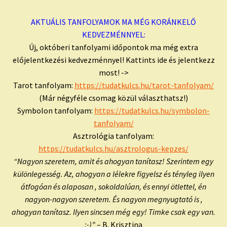
AKTUÁLIS TANFOLYAMOK MA MÉG KORÁNKELŐ
KEDVEZMÉNNYEL:
Új, októberi tanfolyami időpontok ma még extra
előjelentkezési kedvezménnyel! Kattints ide és jelentkezz
most! ->
Tarot tanfolyam:
https://tudatkulcs.hu/tarot-tanfolyam/
(Már négyféle csomag közül választhatsz!)
Symbolon tanfolyam:
https://tudatkulcs.hu/symbolon-
tanfolyam/
Asztrológia tanfolyam:
https://tudatkulcs.hu/asztrologus-kepzes/
“Nagyon szeretem, amit és ahogyan tanítasz! Szerintem egy
különlegesség. Az, ahogyan a lélekre figyelsz és tényleg ilyen
átfogóan és alaposan , sokoldalúan, és ennyi ötlettel, én
nagyon-nagyon szeretem. És nagyon megnyugtató is ,
ahogyan tanítasz. Ilyen sincsen még egy! Timke csak egy van.
:-)”
– B. Krisztina