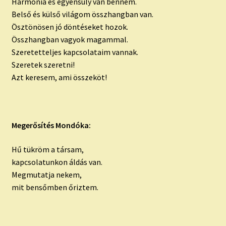
Harmónia és egyensúly van bennem.
Belső és külső világom összhangban van.
Ösztönösen jó döntéseket hozok.
Összhangban vagyok magammal.
Szeretetteljes kapcsolataim vannak.
Szeretek szeretni!
Azt keresem, ami összeköt!
Megerősítés Mondóka:
Hű tükröm a társam,
kapcsolatunkon áldás van.
Megmutatja nekem,
mit bensőmben őriztem.