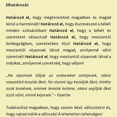
Elhatározás
Határozd el,
hogy megteremted magadban és magad
körül a harmóniát!
Határozd el,
hogy észreveszed a békét
minden szituációban!
Határozd el,
hogy a békét és
szeretetet választod!
Határozd el,
hogy mostantól
boldogságban, szeretetben élsz!
Határozd el,
hogy
mostantól olyannak látod magad, amilyenné válni
szeretnél!
Határozd el
, hogy mostantól olyannak látod a
másikat, amilyenné szeretnéd, hogy váljon!
„Ha olyannak látjuk az embereket amilyenek, akkor
rosszabbá tesszük őket. Ha viszont úgy kezeljük őket, mintha
azok lennének, aminek lenniük kellene, akkor segítjük őket
azzá válni, amivé képesek.”
– Goethe
Tudatosítsd magadban, hogy sosem késő változtatni és,
hogy rajtad múlik a változás! A lehetetlen lehetséges!