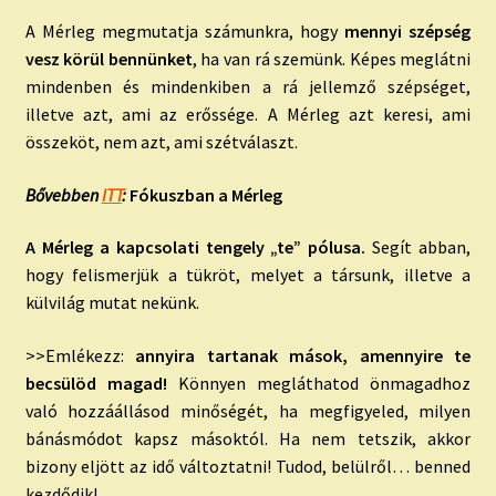
A Mérleg megmutatja számunkra, hogy
mennyi szépség
vesz körül bennünket
, ha van rá szemünk. Képes meglátni
mindenben és mindenkiben a rá jellemző szépséget,
illetve azt, ami az erőssége. A Mérleg azt keresi, ami
összeköt, nem azt, ami szétválaszt.
Bővebben
ITT
:
Fókuszban a Mérleg
A Mérleg a kapcsolati tengely „te” pólusa.
Segít abban,
hogy felismerjük a tükröt, melyet a társunk, illetve a
külvilág mutat nekünk.
>>Emlékezz:
annyira tartanak mások, amennyire te
becsülöd magad!
Könnyen megláthatod önmagadhoz
való hozzáállásod minőségét, ha megfigyeled, milyen
bánásmódot kapsz másoktól. Ha nem tetszik, akkor
bizony eljött az idő változtatni! Tudod, belülről… benned
kezdődik!