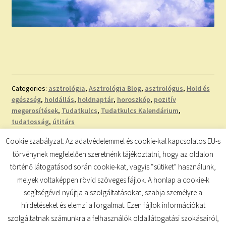
Categories:
asztrológia
,
Asztrológia Blog
,
asztrológus
,
Hold és
egészség
,
holdállás
,
holdnaptár
,
horoszkóp
,
pozitív
megerosítések
,
Tudatkulcs
,
Tudatkulcs Kalendárium
,
tudatosság
,
útitárs
Tags:
Halak zodiáklus jegy
,
kiteljesedés
,
mantrafüzér
,
Cookie szabályzat: Az adatvédelemmel és cookie-kal kapcsolatos EU-s
megerősítések teliholdra
,
Szűz zodiákus jegy
,
telihold
,
telihold
törvénynek megfelelően szeretnénk tájékoztatni, hogy az oldalon
a Halak jegyében
történő látogatásod során cookie-kat, vagyis “sütiket” használunk,
melyek voltaképpen rövid szöveges fájlok. A honlap a cookie-k
segítségével nyújtja a szolgáltatásokat, szabja személyre a
hirdetéseket és elemzi a forgalmat. Ezen fájlok információkat
szolgáltatnak számunkra a felhasználók oldallátogatási szokásairól,