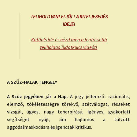
TELIHOLD VAN! ELJÖTT A KITELJESEDÉS
IDEJE!
Kattints ide és nézd meg a legfrissebb
teliholdas Tudatkulcs videót!
A SZŰZ-HALAK TENGELY
A Szűz jegyében jár a Nap.
A jegy jellemzői: racionális,
elemző, tökéletességre törekvő, szétválogat, részeket
vizsgál, ügyes, nagy teherbírású, igényes, gyakorlati
segítséget nyújt, ám hajlamos a túlzott
aggodalmaskodásra és igencsak kritikus.