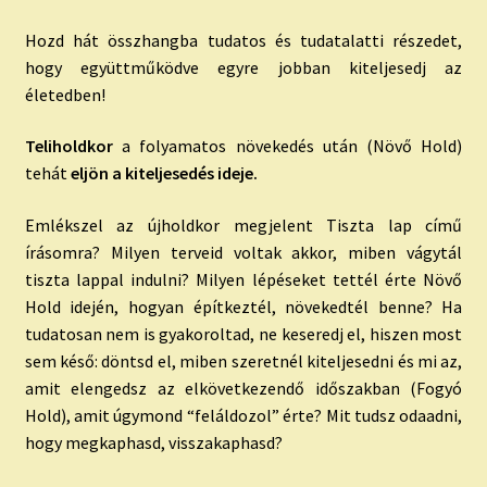
Hozd hát összhangba tudatos és tudatalatti részedet,
hogy együttműködve egyre jobban kiteljesedj az
életedben!
Teliholdkor
a folyamatos növekedés után (Növő Hold)
tehát
eljön a kiteljesedés ideje.
Emlékszel az újholdkor megjelent Tiszta lap című
írásomra? Milyen terveid voltak akkor, miben vágytál
tiszta lappal indulni? Milyen lépéseket tettél érte Növő
Hold idején, hogyan építkeztél, növekedtél benne? Ha
tudatosan nem is gyakoroltad, ne keseredj el, hiszen most
sem késő: döntsd el, miben szeretnél kiteljesedni és mi az,
amit elengedsz az elkövetkezendő időszakban (Fogyó
Hold), amit úgymond “feláldozol” érte? Mit tudsz odaadni,
hogy megkaphasd, visszakaphasd?