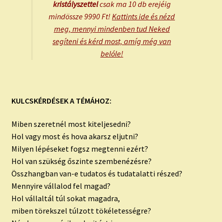
kristályszettel
csak ma 10 db erejéig
mindössze 9990 Ft!
Kattints ide és nézd
meg, mennyi mindenben tud Neked
segíteni és kérd most, amíg még van
belóle!
KULCSKÉRDÉSEK A TÉMÁHOZ:
Miben szeretnél most kiteljesedni?
Hol vagy most és hova akarsz eljutni?
Milyen lépéseket fogsz megtenni ezért?
Hol van szükség őszinte szembenézésre?
Összhangban van-e tudatos és tudatalatti részed?
Mennyire vállalod fel magad?
Hol vállaltál túl sokat magadra,
miben törekszel túlzott tökéletességre?