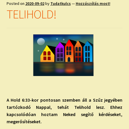
child
Posted on
2020-09-02
by
Tudatkulcs
—
Hozzászólás most!
menu
Expand
TELIHOLD!
ISMERJ MEG!
child
menu
ÍRJ NEKEM!
IRATKOZZ FEL A VIDEÓ CSATORNÁNKRA!
TAROT ELEMZÉS MEGRENDELÉSE LIMITÁLT!
AJÁNDÉKOKKAL!
A Hold 6:33-kor pontosan szemben áll a Szűz jegyében
tartózkodó Nappal, tehát Telihold lesz. Ehhez
kapcsolódóan hoztam Neked segítő kérdéseket,
megerősítéseket.