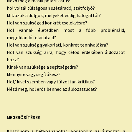
Nézd meg a másik polaritást is:
hol voltál túlságosan szétáradó, szétfolyó?
Mik azok a dolgok, melyeket eddig halogattál?
Hol van szükséged konkrét cselekvésre?
Hol vannak életedben most a főbb problémáid,
megoldandó feladataid?
Hol van szükség gyakorlati, konkrét tennivalókra?
Hol van szükség arra, hogy célod érdekében áldozatot
hozz?
Kinek van szüksége a segítségedre?
Mennyire vagy segítőkész?
Hol/ kivel szemben vagy túlzottan kritikus?
Nézd meg, hol erős benned az áldozattudat?
MEGERŐSÍTÉSEK
Köszönöm a hétköznapokat, köszönöm az álmokat, a