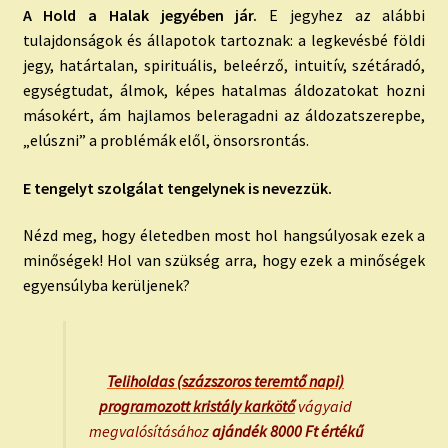
A Hold a Halak jegyében jár.
E jegyhez az alábbi
tulajdonságok és állapotok tartoznak: a legkevésbé földi
jegy, határtalan, spirituális, beleérző, intuitív, szétáradó,
egységtudat, álmok, képes hatalmas áldozatokat hozni
másokért, ám hajlamos beleragadni az áldozatszerepbe,
„elúszni” a problémák elől, önsorsrontás.
E tengelyt szolgálat tengelynek is nevezzük.
Nézd meg, hogy életedben most hol hangsúlyosak ezek a
minőségek! Hol van szükség arra, hogy ezek a minőségek
egyensúlyba kerüljenek?
Teliholdas (százszoros teremtő napi)
programozott kristály karkötő
vágyaid
megvalósításához
ajándék 8000 Ft értékű