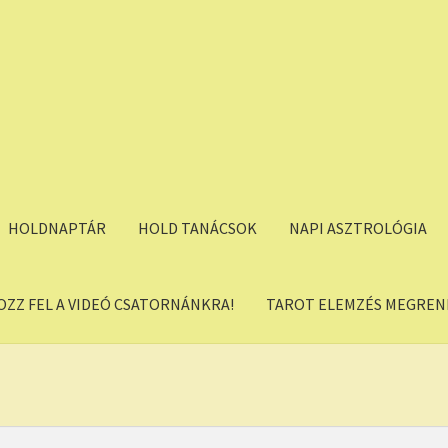
HOLDNAPTÁR
HOLD TANÁCSOK
NAPI ASZTROLÓGIA
OZZ FEL A VIDEÓ CSATORNÁNKRA!
TAROT ELEMZÉS MEGREND