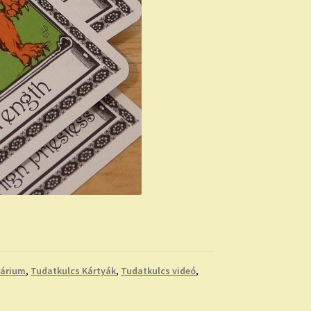
dárium
,
Tudatkulcs Kártyák
,
Tudatkulcs videó
,