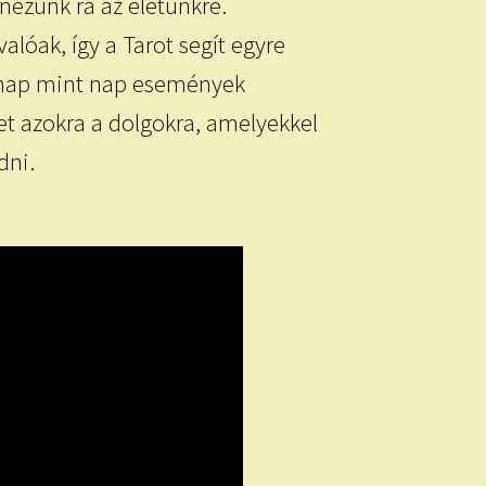
nézünk rá az életünkre.
lóak, így a Tarot segít egyre
k nap mint nap események
et azokra a dolgokra, amelyekkel
dni.