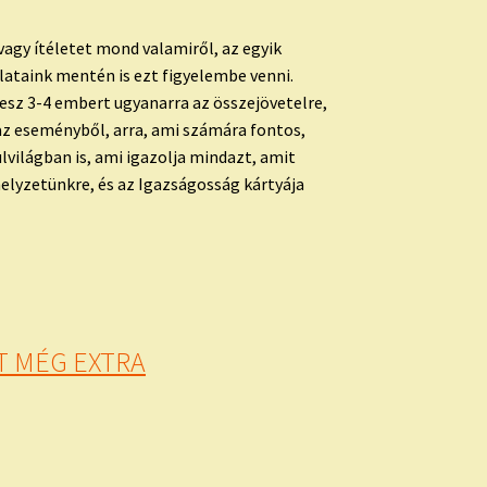
vagy ítéletet mond valamiről, az egyik
ataink mentén is ezt figyelembe venni.
esz 3-4 embert ugyanarra az összejövetelre,
 az eseményből, arra, ami számára fontos,
lvilágban is, ami igazolja mindazt, amit
helyzetünkre, és az Igazságosság kártyája
T MÉG EXTRA