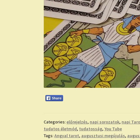
Categories:
előrejelzés
,
napi sorozatok
,
napi Tar
tudatos életmód
,
tudatosság
,
You Tube
Tags:
Angyal tarot
,
augusztusi megújulás
,
augusz