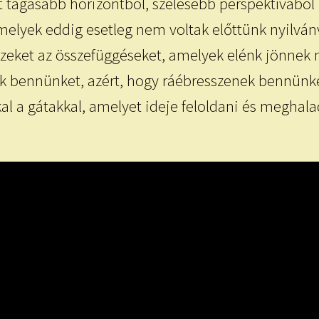
 tágasabb horizontból, szélesebb perspektívából 
melyek eddig esetleg nem voltak előttünk nyilvánva
 ezeket az összefüggéseket, amelyek elénk jönne
ak bennünket, azért, hogy ráébresszenek bennünk
al a gátakkal, amelyet ideje feloldani és meghala