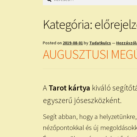
Kategória:
előrejel
Posted on
2019-08-01
by
Tudatkulcs
—
Hozzászól
AUGUSZTUSI MEG
A
Tarot kártya
kiváló segítő
egyszerű jóseszközként.
Segít abban, hogy a helyzetünkre,
nézőpontokkal és új megoldásokka