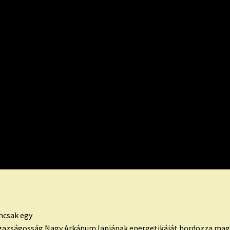
mcsak egy
z Igazságosság Nagy Arkánum lapjának energetikáját hordozza mag