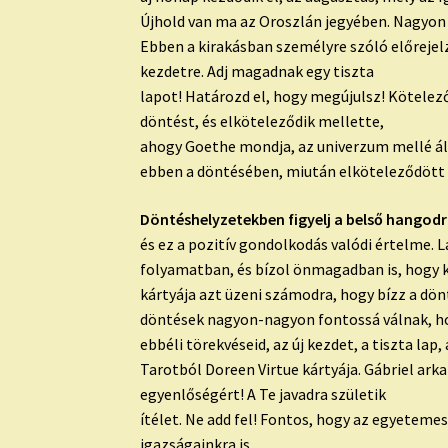
Újhold van ma az Oroszlán jegyében. Nagyon 
Ebben a kirakásban személyre szóló előrejelz
kezdetre. Adj magadnak egy tiszta
lapot! Határozd el, hogy megújulsz! Kötelező
döntést, és elköteleződik mellette,
ahogy Goethe mondja, az univerzum mellé áll
ebben a döntésében, miután elköteleződött a 
Döntéshelyzetekben figyelj a belső hangodr
és ez a pozitív gondolkodás valódi értelme. L
folyamatban, és bízol önmagadban is, hogy ké
kártyája azt üzeni számodra, hogy bízz a dön
döntések nagyon-nagyon fontossá válnak, ho
ebbéli törekvéseid, az új kezdet, a tiszta l
Tarotból Doreen Virtue kártyája. Gábriel arka
egyenlőségért! A Te javadra születik
ítélet. Ne add fel! Fontos, hogy az egyeteme
igazságainkra is.