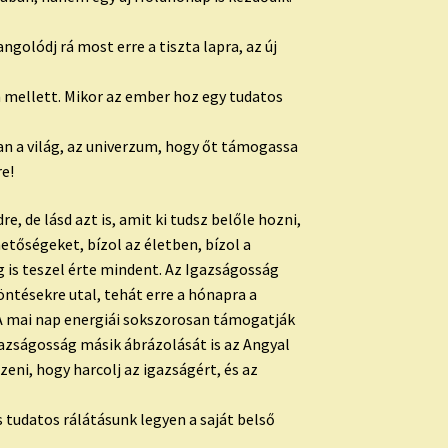
olódj rá most erre a tiszta lapra, az új
em mellett. Mikor az ember hoz egy tudatos
an a világ, az univerzum, hogy őt támogassa
re!
, de lásd azt is, amit ki tudsz belőle hozni,
hetőségeket, bízol az életben, bízol a
 is teszel érte mindent. Az Igazságosság
öntésekre utal, tehát erre a hónapra a
A mai nap energiái sokszorosan támogatják
gazságosság másik ábrázolását is az Angyal
zeni, hogy harcolj az igazságért, és az
 tudatos rálátásunk legyen a saját belső