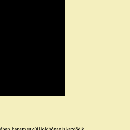
ában, hanem egy új Holdhónap is kezdődik.