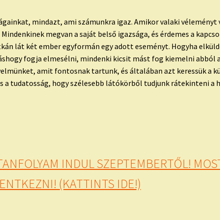
ságainkat, mindazt, ami számunkra igaz. Amikor valaki véleményt 
Mindenkinek megvan a saját belső igazsága, és érdemes a kapcsol
ritkán lát két ember egyformán egy adott eseményt. Hogyha elküld
máshogy fogja elmesélni, mindenki kicsit mást fog kiemelni abból
gyelmünket, amit fontosnak tartunk, és általában azt keressük a kü
s a tudatosság, hogy szélesebb látókörből tudjunk rátekinteni a 
 TANFOLYAM INDUL SZEPTEMBERTŐL! MOS
NTKEZNI! (KATTINTS IDE!)