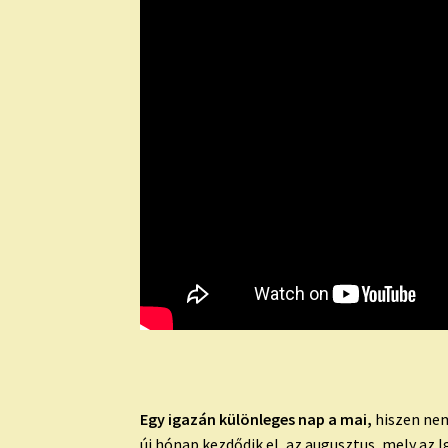
Egy igazán különleges nap a mai,
hiszen ne
új hónap kezdődik el, az augusztus, mely a