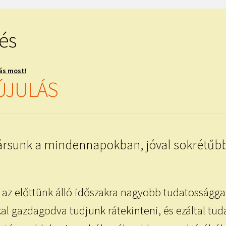
zés
ás most!
ÚJULÁS
társunk a mindennapokban, jóval sokrétűb
 az előttünk álló időszakra nagyobb tudatossággal,
l gazdagodva tudjunk rátekinteni, és ezáltal tu