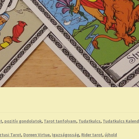
ot
,
pozitív gondolatok
,
Tarot tanfolyam
,
Tudatkulcs
,
Tudatkulcs Kalen
tusi Tarot
,
Doreen Virtue
,
Igazságosság
,
Rider tarot
,
újhold