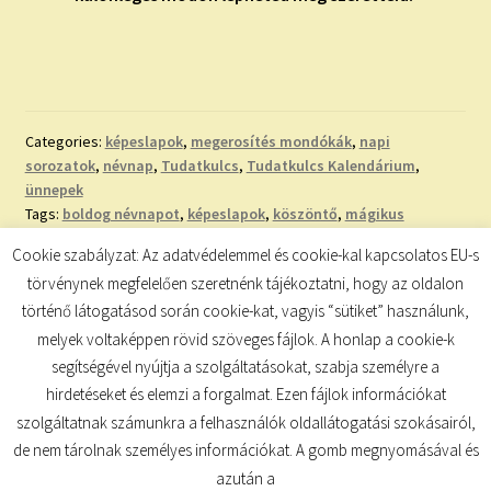
Categories:
képeslapok
,
megerosítés mondókák
,
napi
sorozatok
,
névnap
,
Tudatkulcs
,
Tudatkulcs Kalendárium
,
ünnepek
Tags:
boldog névnapot
,
képeslapok
,
köszöntő
,
mágikus
mondókák
,
Malvin név jelentése
,
nevek eredete
,
nevek jelentése
,
Cookie szabályzat: Az adatvédelemmel és cookie-kal kapcsolatos EU-s
névnap
,
névnapi képeslap
,
névnapi köszöntő
,
szeretettel
,
törvénynek megfelelően szeretnénk tájékoztatni, hogy az oldalon
utónevek jelentései
történő látogatásod során cookie-kat, vagyis “sütiket” használunk,
melyek voltaképpen rövid szöveges fájlok. A honlap a cookie-k
segítségével nyújtja a szolgáltatásokat, szabja személyre a
hirdetéseket és elemzi a forgalmat. Ezen fájlok információkat
szolgáltatnak számunkra a felhasználók oldallátogatási szokásairól,
de nem tárolnak személyes információkat. A gomb megnyomásával és
© TUDATKULCS 2026
azután a
Built with Storefront
.