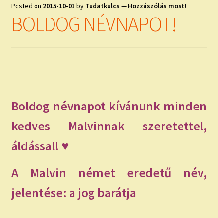
child
Posted on
2015-10-01
by
Tudatkulcs
—
Hozzászólás most!
menu
Expand
BOLDOG NÉVNAPOT!
ISMERJ MEG!
child
menu
ÍRJ NEKEM!
IRATKOZZ FEL A VIDEÓ CSATORNÁNKRA!
TAROT ELEMZÉS MEGRENDELÉSE LIMITÁLT!
Boldog névnapot kívánunk minden
AJÁNDÉKOKKAL!
kedves Malvinnak szeretettel,
áldással! ♥
A Malvin német eredetű név,
jelentése: a jog barátja