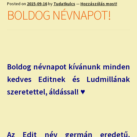
child
Posted on
2015-09-16
by
Tudatkulcs
—
Hozzászólás most!
menu
Expand
BOLDOG NÉVNAPOT!
ISMERJ MEG!
child
menu
ÍRJ NEKEM!
IRATKOZZ FEL A VIDEÓ CSATORNÁNKRA!
TAROT ELEMZÉS MEGRENDELÉSE LIMITÁLT!
Boldog névnapot kívánunk minden
AJÁNDÉKOKKAL!
kedves Editnek és Ludmillának
szeretettel, áldással! ♥
Az Edit név germán eredetű,