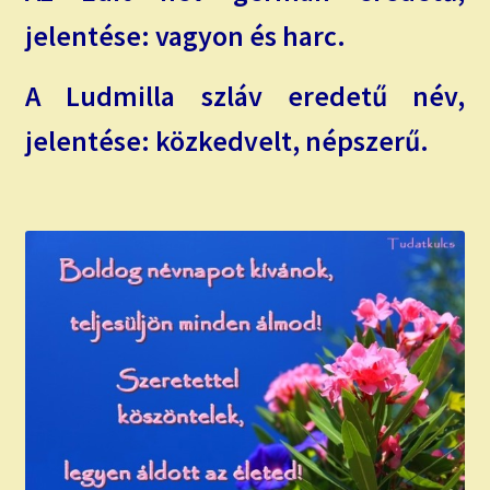
jelentése: vagyon és harc.
A Ludmilla szláv eredetű név,
jelentése: közkedvelt, népszerű.