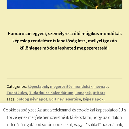
Hamarosan egyedi, személyre szóló mágikus mondókás
képeslap rendelésre is lehetőség lesz, mellyel igazán
különleges módon lepheted meg szeretteid!
Categories:
képeslapok
,
megerosítés mondókák
,
névnap
,
Tudatkulcs
,
Tudatkulcs Kalendárium
,
ünnepek
,
útitárs
Tags:
boldog névnapot
,
Edit név jelentése
,
képeslapok
,
köszöntő
,
Ludmilla név jelentése
,
mágikus mondókák
,
nevek
Cookie szabályzat: Az adatvédelemmel és cookie-kal kapcsolatos EU-s
eredete
,
nevek jelentése
,
névnap
,
névnapi képeslap
,
névnapi
törvénynek megfelelően szeretnénk tájékoztatni, hogy az oldalon
köszöntő
,
szeretettel
,
utónevek jelentései
történő látogatásod során cookie-kat, vagyis “sütiket” használunk,