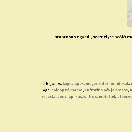
Hamarosan egyedi, személyre szóló má
Categories:
képeslapok
,
megerosítés mondókák
,
Tags:
boldog névnapot
,
Eufrozina név jelentése
,
K
képeslap
,
névnapi köszöntő
,
szeretettel
,
utóneve