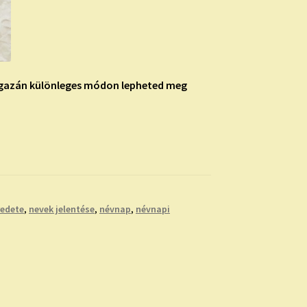
 igazán különleges módon lepheted meg
redete
,
nevek jelentése
,
névnap
,
névnapi