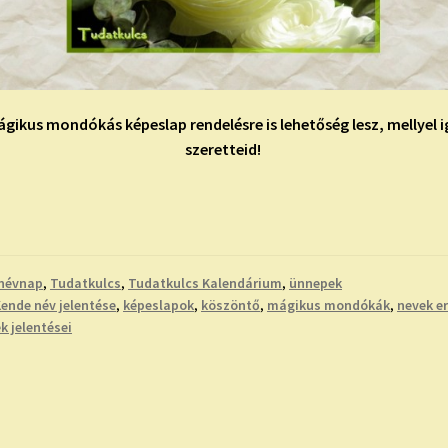
gikus mondókás képeslap rendelésre is lehetőség lesz, mellyel
szeretteid!
névnap
,
Tudatkulcs
,
Tudatkulcs Kalendárium
,
ünnepek
ende név jelentése
,
képeslapok
,
köszöntő
,
mágikus mondókák
,
nevek e
k jelentései