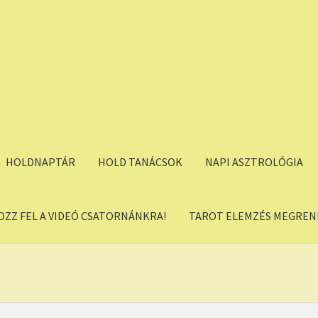
HOLDNAPTÁR
HOLD TANÁCSOK
NAPI ASZTROLÓGIA
OZZ FEL A VIDEÓ CSATORNÁNKRA!
TAROT ELEMZÉS MEGREND