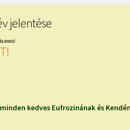
év jelentése
ás most!
T!
minden kedves Eufrozinának és Kendének