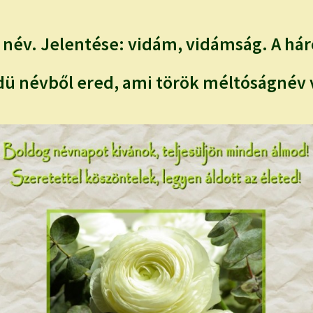
 név. Jelentése: vidám, vidámság. A há
ü névből ered, ami török méltóságnév v