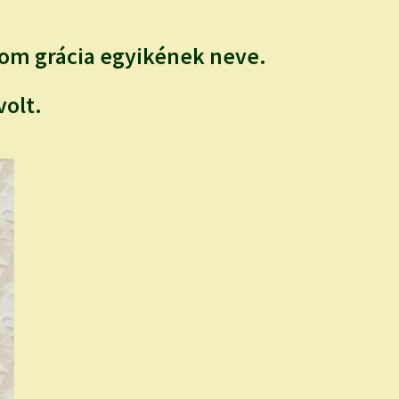
rom grácia egyikének neve.
olt.