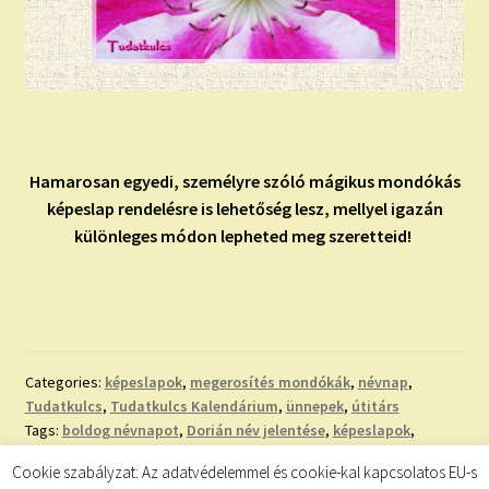
Hamarosan egyedi, személyre szóló mágikus mondókás
képeslap rendelésre is lehetőség lesz, mellyel igazán
különleges módon lepheted meg szeretteid!
Categories:
képeslapok
,
megerosítés mondókák
,
névnap
,
Tudatkulcs
,
Tudatkulcs Kalendárium
,
ünnepek
,
útitárs
Tags:
boldog névnapot
,
Dorián név jelentése
,
képeslapok
,
köszöntő
,
mágikus mondókák
,
nevek eredete
,
nevek jelentése
,
Cookie szabályzat: Az adatvédelemmel és cookie-kal kapcsolatos EU-s
névnap
,
névnapi képeslap
,
névnapi köszöntő
,
szeretettel
,