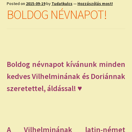
child
Posted on
2015-09-19
by
Tudatkulcs
—
Hozzászólás most!
menu
Expand
BOLDOG NÉVNAPOT!
ISMERJ MEG!
child
menu
ÍRJ NEKEM!
IRATKOZZ FEL A VIDEÓ CSATORNÁNKRA!
TAROT ELEMZÉS MEGRENDELÉSE LIMITÁLT!
Boldog névnapot kívánunk minden
AJÁNDÉKOKKAL!
kedves Vilhelminának és Doriánnak
szeretettel, áldással! ♥
A Vilhelminának latin-német