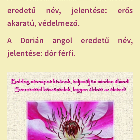
eredetű név, jelentése: erős
akaratú, védelmező.
A Dorián angol eredetű név,
jelentése: dór férfi.