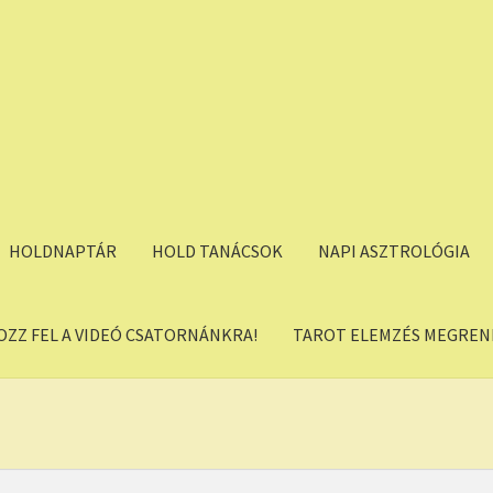
HOLDNAPTÁR
HOLD TANÁCSOK
NAPI ASZTROLÓGIA
OZZ FEL A VIDEÓ CSATORNÁNKRA!
TAROT ELEMZÉS MEGREND