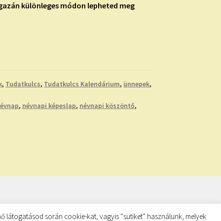
 igazán különleges módon lepheted meg
k
,
Tudatkulcs
,
Tudatkulcs Kalendárium
,
ünnepek
,
évnap
,
névnapi képeslap
,
névnapi köszöntő
,
ő látogatásod során cookie-kat, vagyis “sütiket” használunk, melyek