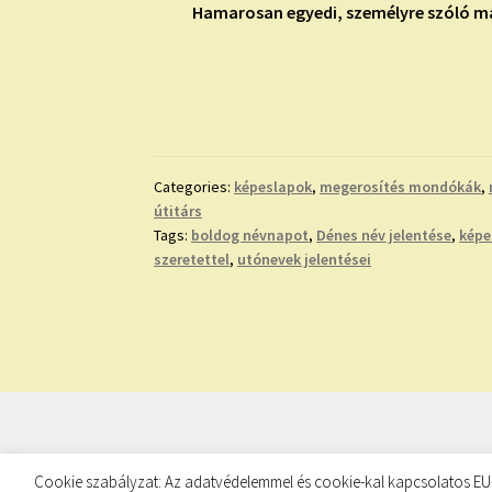
Hamarosan egyedi, személyre szóló má
Categories:
képeslapok
,
megerosítés mondókák
,
útitárs
Tags:
boldog névnapot
,
Dénes név jelentése
,
képe
szeretettel
,
utónevek jelentései
© TUDATKULCS 2026
Cookie szabályzat: Az adatvédelemmel és cookie-kal kapcsolatos EU-