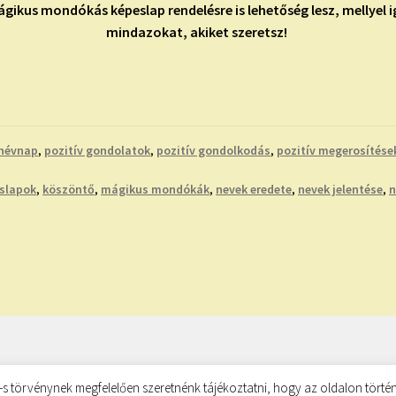
gikus mondókás képeslap rendelésre is lehetőség lesz, mellyel
mindazokat, akiket szeretsz!
névnap
,
pozitív gondolatok
,
pozitív gondolkodás
,
pozitív megerosítése
slapok
,
köszöntő
,
mágikus mondókák
,
nevek eredete
,
nevek jelentése
,
n
s törvénynek megfelelően szeretnénk tájékoztatni, hogy az oldalon történ