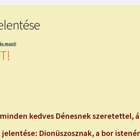
elentése
ás most!
T!
minden kedves Dénesnek szeretettel, ál
jelentése: Dionüszosznak, a bor istenén