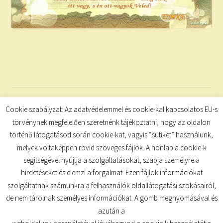
Categories:
Tudatkulcs
,
ünnepek
Cookie szabályzat: Az adatvédelemmel és cookie-kal kapcsolatos EU-s
Tags:
Anyák napi képeslap
,
Anyák napi vers
,
Anyák napja
,
törvénynek megfelelően szeretnénk tájékoztatni, hogy az oldalon
képeslapok
,
versek
történő látogatásod során cookie-kat, vagyis “sütiket” használunk,
melyek voltaképpen rövid szöveges fájlok. A honlap a cookie-k
segítségével nyújtja a szolgáltatásokat, szabja személyre a
hirdetéseket és elemzi a forgalmat. Ezen fájlok információkat
szolgáltatnak számunkra a felhasználók oldallátogatási szokásairól,
de nem tárolnak személyes információkat. A gomb megnyomásával és
© TUDATKULCS 2026
azután a
Built with Storefront
.