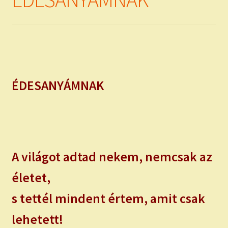
child
menu
Expand
ISMERJ MEG!
child
menu
ÍRJ NEKEM!
IRATKOZZ FEL A VIDEÓ CSATORNÁNKRA!
ÉDESANYÁMNAK
TAROT ELEMZÉS MEGRENDELÉSE LIMITÁLT!
AJÁNDÉKOKKAL!
A világot adtad nekem, nemcsak az
életet,
s tettél mindent értem, amit csak
lehetett!