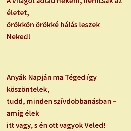
A világot adtad nekem, nemcsak az
életet,
örökkön örökké hálás leszek
Neked!
Anyák Napján ma Téged így
köszöntelek,
tudd, minden szívdobbanásban –
amíg élek
itt vagy, s én ott vagyok Veled!