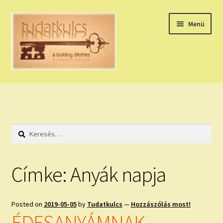
Ugrás
Kilépés
Menü
a
a
navigációhoz
tartalomba
Expand
HÚZZ EGY KÁRTYÁT!
child
menu
NAPI TAROT
Keresés:
HOLDNAPTÁR
HOLD TANÁCSOK
Címke:
Anyák napja
NAPI ASZTROLÓGIA
Posted on
2019-05-05
by
Tudatkulcs
—
Hozzászólás most!
Expand
KÉRJ EGY MEGERŐSÍTÉST!
ÉDESANYÁMNAK