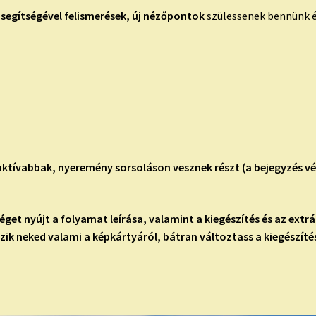
 segítségével felismerések, új nézőpontok
szülessenek bennünk é
gaktívabbak, nyeremény sorsoláson vesznek részt (a bejegyzés vé
et nyújt a folyamat leírása, valamint a kiegészítés és az extr
zik neked valami a képkártyáról, bátran változtass a kiegészítés