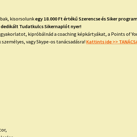
bbak, kisorsolunk
egy 18.000 Ft értékű Szerencse és Siker program
dedikált Tudatkulcs Sikernaplót nyer!
yakorlatot, kipróbálnád a coaching képkártyákat, a Points of You 
ak személyes, vagy Skype-os tanácsadásra!
Kattints ide >> TANÁC
tor,