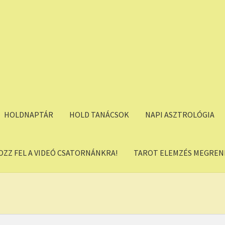
HOLDNAPTÁR
HOLD TANÁCSOK
NAPI ASZTROLÓGIA
OZZ FEL A VIDEÓ CSATORNÁNKRA!
TAROT ELEMZÉS MEGREND