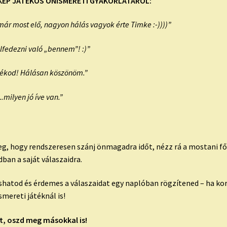
KÉP JÁTÉKOS ÖNISMERETI GYAKORLATÁRÓL:
már most elő, nagyon hálás vagyok érte Timke :-))))”
lfedezni való „bennem”! :)”
átékod! Hálásan köszönöm.”
milyen jó íve van.”
eg, hogy rendszeresen szánj önmagadra időt, nézz rá a mostani f
ban a saját válaszaidra.
shatod és érdemes a válaszaidat egy naplóban rögzítened – ha k
mereti játéknál is!
at, oszd meg másokkal is!