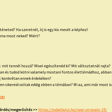
éneted? Ha szeretnél, írj is egy kis mesét a képhez!
téma most neked? Miért?
l: mit tennél hozzá? Mivel egészítenéd ki? Mit változtatnál rajta?
tban és tudod kötni valamely mostani fontos élettémádhoz, abban 
g konkrétan ennek érdekében?
lyen sikereid voltak eddig ebben a témában? Mi az, ami már most i
DE!
érdés/megerősítés >>
https://tudatkulcs.hu/napi-utravalo-19/