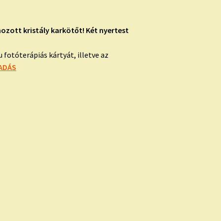
ozott kristály karkötőt! Két nyertest
fotóterápiás kártyát, illetve az
SADÁS