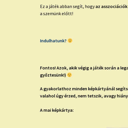
Ez a játék abban segít, hogy
az asszociációk
a szemünk előtt!
Indulhatunk?
Fontos!
Azok, akik végig a játék során a le
győztesünk!)
A gyakorlathoz minden képkártyánál segítség
valahol úgy érzed, nem tetszik, avagy hiány
A mai képkártya: