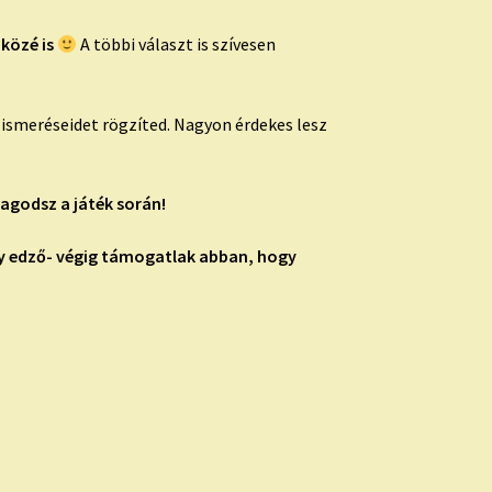
 közé is
A többi választ is szívesen
lismeréseidet rögzíted. Nagyon érdekes lesz
agodsz a játék során!
gy edző- végig támogatlak abban, hogy