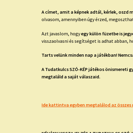
A címet, amit a képnek adtál, kérlek, oszd 
olvasom, amennyiben úgy érzed, megosztha
Azt javaslom, hogy
egy külön füzetbe is jegy
visszaolvasni és segítséget is adhat abban,
Tarts velünk minden nap a játékban! Nemcsa
A Tudatkulcs SZÓ-KÉP játékos önismereti g
megtaláld a saját válaszaid.
Ide kattintva egyben megtalálod az összes 