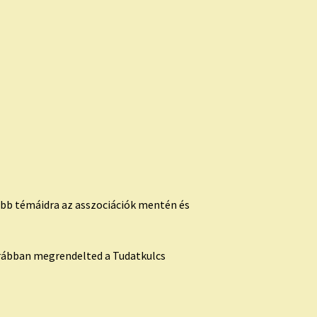
őbb témáidra az asszociációk mentén és
orábban megrendelted a Tudatkulcs