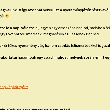
meg velünk is! Így azonnal bekerülsz a nyereményjáték résztvevői
tó!
ezd le a napi válaszaid,
legyen egy erre szánt naplód, melybe a fe
 hogy további felismerések, megoldások szülessenek Benned.
k értékes nyeremény vár, hanem csodás felismerésekkel is gazd
yakorlatai hasonlóak egy coachinghoz, melynek során -mint e
nap képkártyáit!