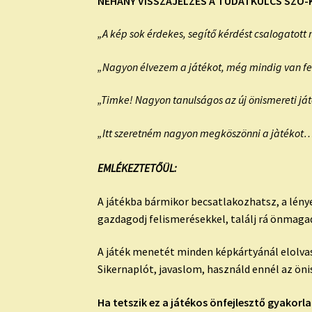
NÉHÁNY VISSZAJELZÉS A TUDATKULCS SZÓ-
„A kép sok érdekes, segítő kérdést csalogatott 
„Nagyon élvezem a játékot, még mindig van fe
„Timke! Nagyon tanulságos az új önismereti j
„Itt szeretném nagyon megköszönni a jàtékot….
EMLÉKEZTETŐÜL:
A játékba bármikor becsatlakozhatsz, a lény
gazdagodj felismerésekkel, találj rá önmagad
A játék menetét minden képkártyánál elolva
Sikernaplót, javaslom, használd ennél az önis
Ha tetszik ez a játékos önfejlesztő gyakorl