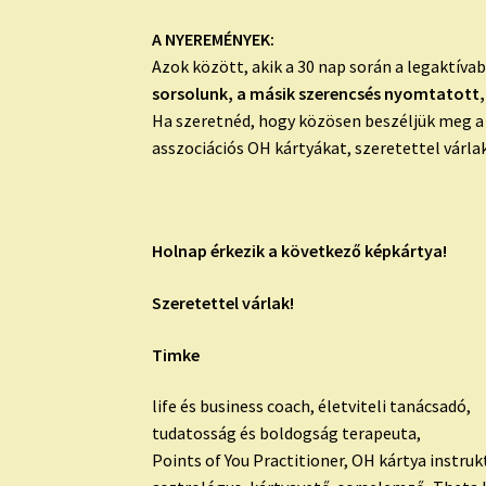
A NYEREMÉNYEK:
Azok között, akik a 30 nap során a legaktíva
sorsolunk, a másik szerencsés nyomtatott, 
Ha szeretnéd, hogy közösen beszéljük meg a g
asszociációs OH kártyákat, szeretettel várl
Holnap érkezik a következő képkártya!
Szeretettel várlak!
Timke
life és business coach, életviteli tanácsadó,
tudatosság és boldogság terapeuta,
Points of You Practitioner, OH kártya instruk