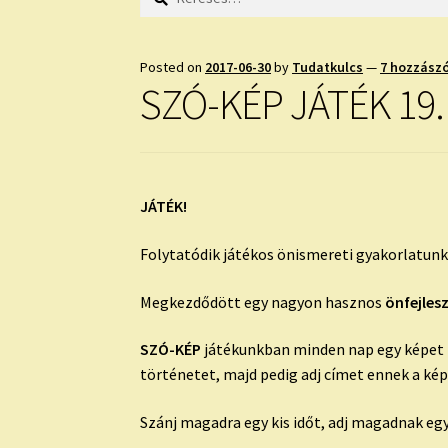
Posted on
2017-06-30
by
Tudatkulcs
—
7 hozzász
SZÓ-KÉP JÁTÉK 19.
JÁTÉK!
Folytatódik játékos önismereti gyakorlatun
Megkezdődött egy nagyon hasznos
önfejles
SZÓ-KÉP
játékunkban minden nap egy képet mu
történetet, majd pedig adj címet ennek a ké
Szánj magadra egy kis időt, adj magadnak egy