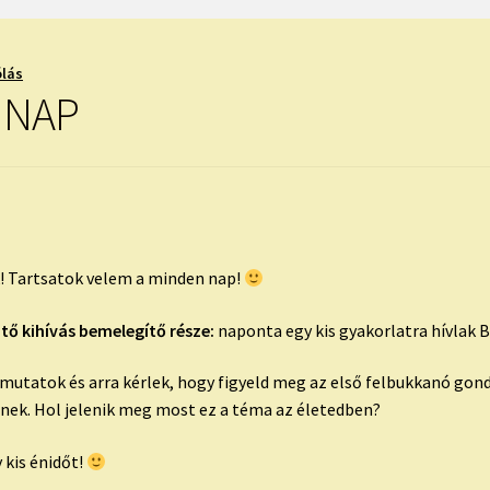
ólás
 NAP
k! Tartsatok velem a minden nap!
ztő kihívás bemelegítő része:
naponta egy kis gyakorlatra hívlak 
tatok és arra kérlek, hogy figyeld meg az első felbukkanó gondo
pnek. Hol jelenik meg most ez a téma az életedben?
 kis énidőt!