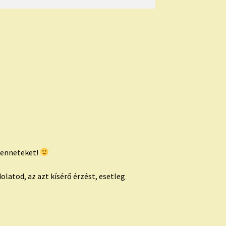
Benneteket!
latod, az azt kísérő érzést, esetleg