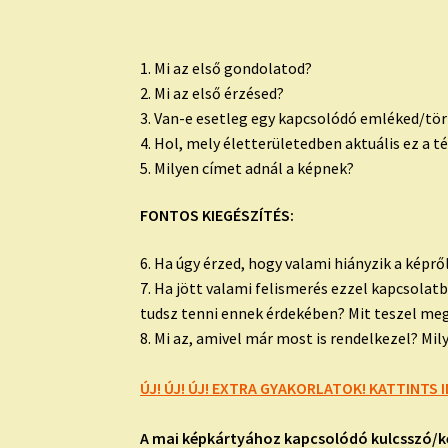
1. Mi az első gondolatod?
2. Mi az első érzésed?
3. Van-e esetleg egy kapcsolódó emléked/tört
4. Hol, mely életterületedben aktuális ez a 
5. Milyen címet adnál a képnek?
FONTOS KIEGÉSZÍTÉS:
6. Ha úgy érzed, hogy valami hiányzik a képrő
7. Ha jött valami felismerés ezzel kapcsola
tudsz tenni ennek érdekében? Mit teszel me
8. Mi az, amivel már most is rendelkezel? Mi
ÚJ! ÚJ! ÚJ! EXTRA GYAKORLATOK! KATTINTS I
A mai képkártyához kapcsolódó kulcsszó/k