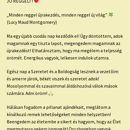
child
JÓ REGGELT!
menu
Expand
ISMERJ MEG!
„Minden reggel újrakezdés, minden reggel új világ.”
child
(Lucy Maud Montgomery)
menu
ÍRJ NEKEM!
Ma egy újabb csodás nap kezdődik el! Úgy döntöttem, adok
IRATKOZZ FEL A VIDEÓ CSATORNÁNKRA!
magamnak egy tiszta lapot, megengedem magamnak az
újrakezdést! Elhatároztam, hogy ma megélem a teljesség
TAROT ELEMZÉS MEGRENDELÉSE LIMITÁLT!
örömét. Energikus vagyok, lelkesen indulok utamra.
AJÁNDÉKOKKAL!
Egész nap a Szeretet és a Boldogság lesznek a vezetőim
és amerre járok, békét viszek és szeretet adok!
Mosolyommal és szavaimmal áldáshozóvá válok mások
számára. Adni öröm!
Hálásan fogadom a pillanat ajándékait, meglátom a
kínálkozó remek lehetőségeket minden helyzetben!
Beengedem az életembe a sikert és hagyom, hogy az Élet
megmutassa nekem önmagát! Összhangban vagyok