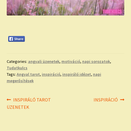
Categories:
angyali üzenetek
,
motiváció
,
napi sorozatok
,
Tudatkulcs
Tags:
Angyal tarot
,
inspiráció
,
inspiráló idézet
,
napi
megerősítések
Bejegyzés
Previous
Next
INSPIRÁLÓ TAROT
INSPIRÁCIÓ
post:
post:
ÜZENETEK
navigáció