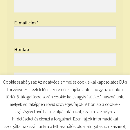
E-mail cím
*
Honlap
Cookie szabályzat: Az adatvédelemmel és cookie-kal kapcsolatos EU-s
törvénynek megfelelően szeretnénk tájékoztatni, hogy az oldalon
történő látogatásod során cookie-kat, vagyis “sütiket” használunk,
melyek voltaképpen rövid szöveges fájlok. A honlap a cookie-k
segítségével nyújtja a szolgáltatásokat, szabja személyre a
hirdetéseket és elemzi a forgalmat. Ezen fájlok információkat
szolgáltatnak számunkra a felhasználók oldallátogatási szokásairól,