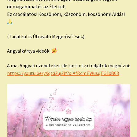
önmagammal és az Élettel!
Ez csodálatos! Köszönöm, köszönöm, köszönöm! Áldás!
(Tudatkulcs Útravaló Megerősítések)
Angyalkártya videók!
A mai Angyali üzeneteket ide kattintva tudjátok megnézni:
https://youtu.be/yXqtq2uj2iY?si=fRcmEWusqTG1xB03