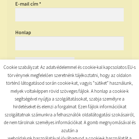
E-mail cím
*
Honlap
Cookie szabályzat: Az adatvédelemmel és cookie-kal kapcsolatos EU-s
törvénynek megfelelően szeretnénk tájékoztatni, hogy az oldalon
történő látogatásod során cookie-kat, vagyis “sütiket” használunk,
melyek voltaképpen rövid szöveges fájlok. A honlap a cookie-k
segítségével nyújtja a szolgáltatásokat, szabja személyre a
hirdetéseket és elemzi a forgalmat. Ezen fájlok információkat
szolgáltatnak számunkra a felhasználók oldallátogatási szokásairól,
de nem tárolnak személyes információkat. A gomb megnyomásával és
© TUDATKULCS 2026
azután a
Built with Storefront
.
weboldalunk használatával jóváhagyod a cookie-k használatát a