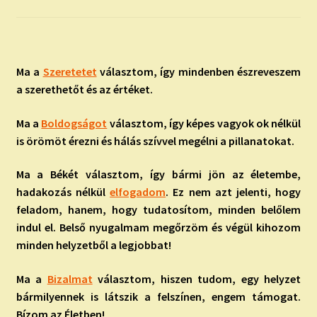
child
menu
Expand
ISMERJ MEG!
child
menu
ÍRJ NEKEM!
Ma a
Szeretetet
választom, így mindenben észreveszem
a szerethetőt és az értéket.
IRATKOZZ FEL A VIDEÓ CSATORNÁNKRA!
Ma a
Boldogságot
választom, így képes vagyok ok nélkül
TAROT ELEMZÉS MEGRENDELÉSE LIMITÁLT!
is örömöt érezni és hálás szívvel megélni a pillanatokat.
AJÁNDÉKOKKAL!
Ma a Békét választom, így bármi jön az életembe,
hadakozás nélkül
elfogadom
. Ez nem azt jelenti, hogy
feladom, hanem, hogy tudatosítom, minden belőlem
indul el. Belső nyugalmam megőrzöm és végül kihozom
minden helyzetből a legjobbat!
Ma a
Bizalmat
választom, hiszen tudom, egy helyzet
bármilyennek is látszik a felszínen, engem támogat.
Bízom az Életben!