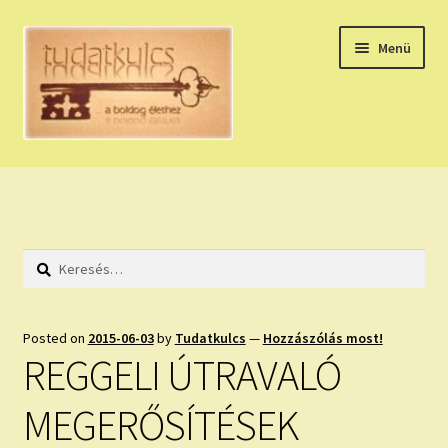
Ugrás
Kilépés
Menü
a
a
navigációhoz
tartalomba
Expand
HÚZZ EGY KÁRTYÁT!
child
menu
NAPI TAROT
Keresés:
HOLDNAPTÁR
HOLD TANÁCSOK
Posted on
2015-06-03
by
Tudatkulcs
—
Hozzászólás most!
REGGELI ÚTRAVALÓ
NAPI ASZTROLÓGIA
MEGERŐSÍTÉSEK
Expand
KÉRJ EGY MEGERŐSÍTÉST!