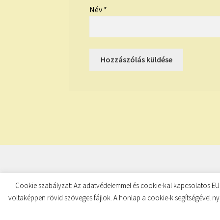
Név
*
© TUDATKULCS 2026
Cookie szabályzat: Az adatvédelemmel és cookie-kal kapcsolatos EU-
Built with Storefront
.
voltaképpen rövid szöveges fájlok. A honlap a cookie-k segítségével ny