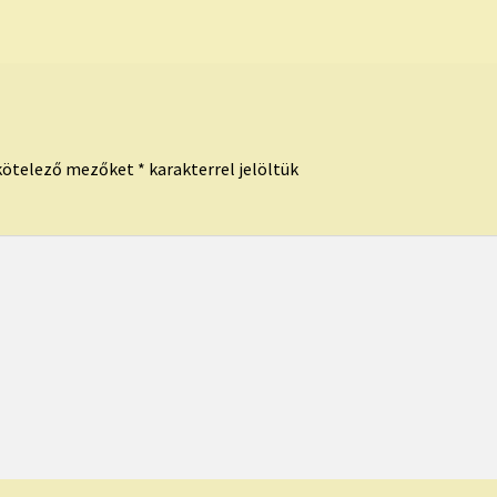
kötelező mezőket
*
karakterrel jelöltük