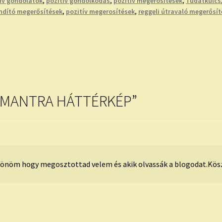
ív gondolatok
,
pozitív gondolkodás
,
pozitív megerosítések
,
Tudatkulcs
ndító megerősítések
,
pozitív megerosítések
,
reggeli útravaló megerősí
 MANTRA HÁTTÉRKÉP
”
önöm hogy megosztottad velem és akik olvassák a blogodat.Kös