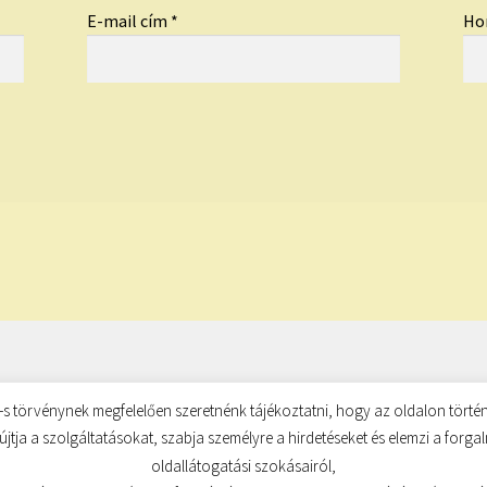
E-mail cím
*
Ho
s törvénynek megfelelően szeretnénk tájékoztatni, hogy az oldalon történ
újtja a szolgáltatásokat, szabja személyre a hirdetéseket és elemzi a forg
oldallátogatási szokásairól,