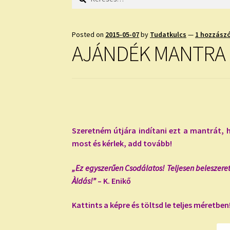
Posted on
2015-05-07
by
Tudatkulcs
—
1 hozzász
AJÁNDÉK MANTRA
Szeretném útjára indítani ezt a mantrát, 
most és kérlek, add tovább!
„Ez egyszerűen Csodálatos! Teljesen beleszer
Àldás!”
– K. Enikő
Kattints a képre és töltsd le teljes méretb