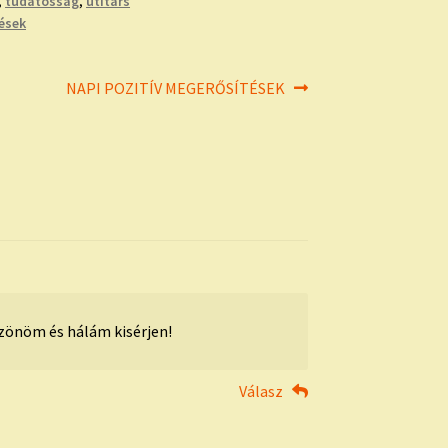
,
tudatosság
,
útitárs
tések
Next
NAPI POZITÍV MEGERŐSÍTÉSEK
post:
zönöm és hálám kisérjen!
Válasz