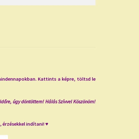
indennapokban. Kattints a képre, töltsd le
időre, úgy döntöttem! Hálás Szívvel Köszönöm!
 érzésekkel indítani! ♥