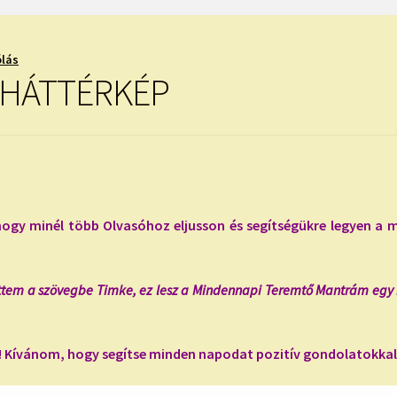
ólás
 HÁTTÉRKÉP
hogy minél több Olvasóhoz eljusson és segítségükre legyen a m
ettem a szövegbe Timke, ez lesz a Mindennapi Teremtő Mantrám egy 
en! Kívánom, hogy segítse minden napodat pozitív gondolatokkal,