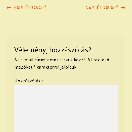
Bejegyzés
Previous
Next
NAPI ÚTRAVALÓ
NAPI ÚTRAVALÓ
post:
post:
navigáció
Vélemény, hozzászólás?
Az e-mail címet nem tesszük közzé.
A kötelező
mezőket
*
karakterrel jelöltük
Hozzászólás
*