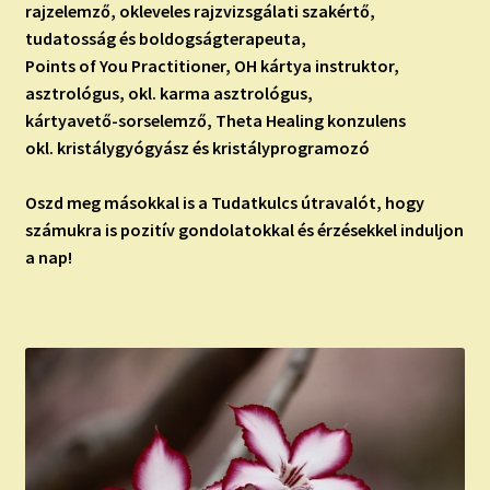
rajzelemző, okleveles rajzvizsgálati szakértő,
tudatosság és boldogságterapeuta,
Points of You Practitioner, OH kártya instruktor,
asztrológus, okl. karma asztrológus,
kártyavető-sorselemző, Theta Healing konzulens
okl. kristálygyógyász és kristályprogramozó
Oszd meg másokkal is a Tudatkulcs útravalót, hogy
számukra is pozitív gondolatokkal és érzésekkel induljon
a nap!