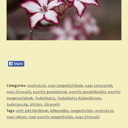
Categories:
motiváció
,
napi megerősítések
,
napi sorozatok
,
napi útravaló
,
pozitív gondolatok
,
pozitív gondolkodás
,
pozitív
megerosítések
,
Tudatkulcs
,
Tudatkulcs Kalendárium
,
tudatosság
,
útitárs
,
útravaló
Tags:
erőt adó kérdések
,
lelkesedés
,
megerősítés
,
motiváció
,
napi idézet
,
napi pozitív megerősítés
,
napi útravaló