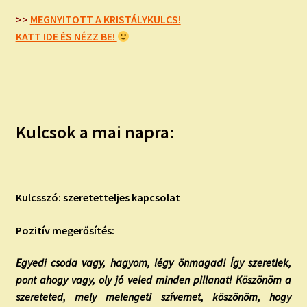
child
menu
>>
MEGNYITOTT A KRISTÁLYKULCS!
Expand
ISMERJ MEG!
KATT IDE ÉS NÉZZ BE!
child
menu
ÍRJ NEKEM!
IRATKOZZ FEL A VIDEÓ CSATORNÁNKRA!
Kulcsok a mai napra:
TAROT ELEMZÉS MEGRENDELÉSE LIMITÁLT!
AJÁNDÉKOKKAL!
Kulcsszó: szeretetteljes kapcsolat
Pozitív megerősítés:
Egyedi csoda vagy, hagyom, légy önmagad! Így szeretlek,
pont ahogy vagy, oly jó veled minden pillanat! Köszönöm a
szereteted, mely melengeti szívemet, köszönöm, hogy