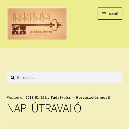
Ugrás
Kilépés
Menü
a
a
navigációhoz
tartalomba
Expand
HÚZZ EGY KÁRTYÁT!
child
menu
NAPI TAROT
Keresés:
HOLDNAPTÁR
HOLD TANÁCSOK
Posted on
2018-01-25
by
Tudatkulcs
—
Hozzászólás most!
NAPI ÚTRAVALÓ
NAPI ASZTROLÓGIA
Expand
KÉRJ EGY MEGERŐSÍTÉST!