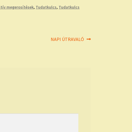
itív megerosítések
,
Tudatkulcs
,
Tudatkulcs
Next
NAPI ÚTRAVALÓ
post: