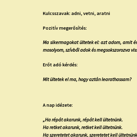
Kulcsszavak: adni, vetni, aratni
Pozitív megerősítés:
Ma sikermagokat ültetek el: azt adom, amit 
mosolyom, szívből adok és megsokszorozva vi
Erőt adó kérdés:
Mit ültetek el ma, hogy aztán learathassam?
A nap idézete:
„Ha répát akarunk, répát kell ültetnünk.
Ha retket akarunk, retket kell ültetnünk.
Ha szeretetet akarunk, szeretetet kell ültetnünk