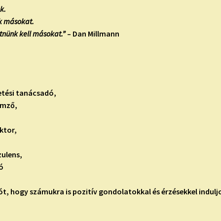
k.
k másokat.
tnünk kell másokat.”
– Dan Millmann
zetési tanácsadó,
emző,
ktor,
ulens,
ó
t, hogy számukra is pozitív gondolatokkal és érzésekkel indulj