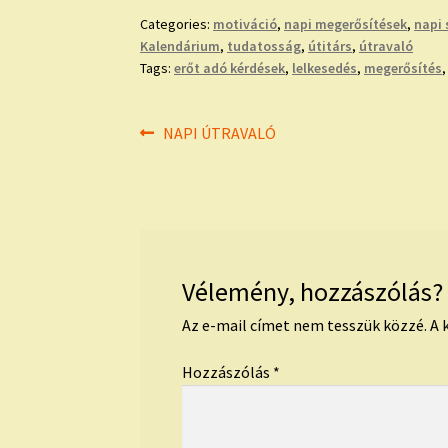
Categories:
motiváció
,
napi megerősítések
,
napi 
Kalendárium
,
tudatosság
,
útitárs
,
útravaló
Tags:
erőt adó kérdések
,
lelkesedés
,
megerősítés
Bejegyzés
Previous
NAPI ÚTRAVALÓ
post:
navigáció
Vélemény, hozzászólás?
Az e-mail címet nem tesszük közzé.
A 
Hozzászólás
*