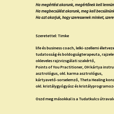
Ha megértést akarunk, megértőnek kell lennün
Ha megbecsülést akarunk, meg kell becsülnün
Ha azt akarjuk, hogy szeressenek minket, szere
Szeretettel: Timke
life és business coach, lelki-szellemi életve
tudatosság és boldogságterapeuta, rajzel
okleveles rajzvizsgálati szakértő,
Points of You Practitioner, OH kártya instru
asztrológus, okl. karma asztrológus,
kártyavető-sorselemző, Theta Healing konz
okl. kristálygyógyász és kristályprogramoz
Oszd meg másokkal is a Tudatkulcs útravaló