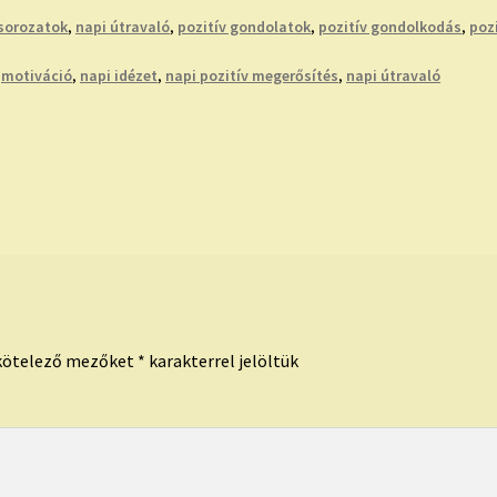
sorozatok
,
napi útravaló
,
pozitív gondolatok
,
pozitív gondolkodás
,
poz
,
motiváció
,
napi idézet
,
napi pozitív megerősítés
,
napi útravaló
kötelező mezőket
*
karakterrel jelöltük