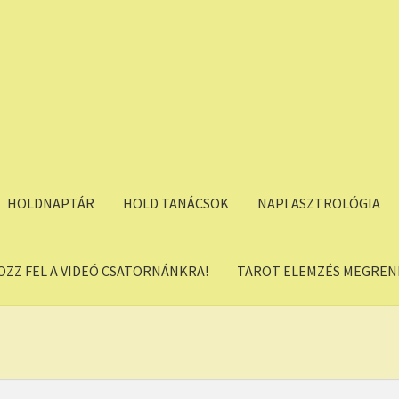
HOLDNAPTÁR
HOLD TANÁCSOK
NAPI ASZTROLÓGIA
OZZ FEL A VIDEÓ CSATORNÁNKRA!
TAROT ELEMZÉS MEGREND