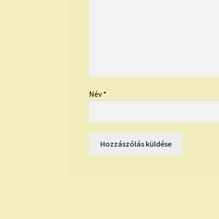
Név
*