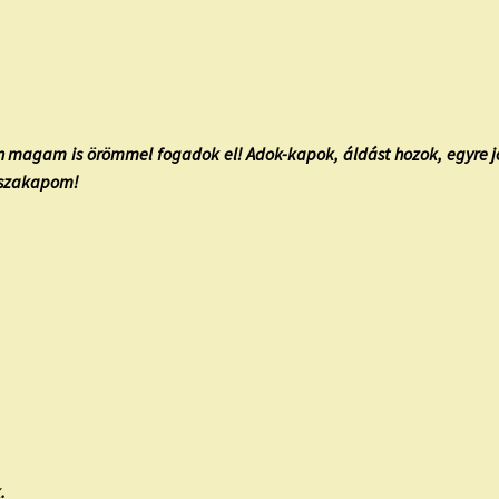
én magam is örömmel fogadok el! Adok-kapok, áldást hozok, egyre
sszakapom!
.