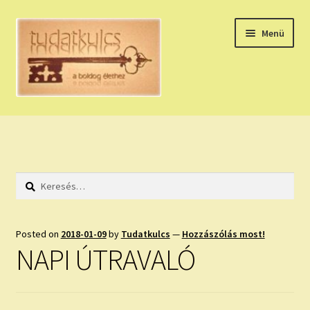
Ugrás
Kilépés
Menü
a
a
navigációhoz
tartalomba
Expand
HÚZZ EGY KÁRTYÁT!
child
menu
NAPI TAROT
Keresés:
HOLDNAPTÁR
HOLD TANÁCSOK
Posted on
2018-01-09
by
Tudatkulcs
—
Hozzászólás most!
NAPI ÚTRAVALÓ
NAPI ASZTROLÓGIA
Expand
KÉRJ EGY MEGERŐSÍTÉST!