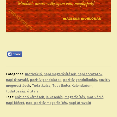
Categories:
motiváció
,
napi megerősítések
,
napi sorozatok
,
napi útravaló
,
pozitív gondolatok
,
pozitív gondolkodás
,
pozitív
megerosítések
,
Tudatkulcs
,
Tudatkulcs Kalendárium
,
tudatosság
,
útitárs
Tags:
erőt adó kérdések
,
lelkesedés
,
megerősítés
,
motiváció
,
napi idézet
,
napi pozitív megerősítés
,
napi útravaló