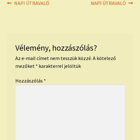
Bejegyzés
Previous
Next
NAPI ÚTRAVALÓ
NAPI ÚTRAVALÓ
post:
post:
navigáció
Vélemény, hozzászólás?
Az e-mail címet nem tesszük közzé.
A kötelező
mezőket
*
karakterrel jelöltük
Hozzászólás
*