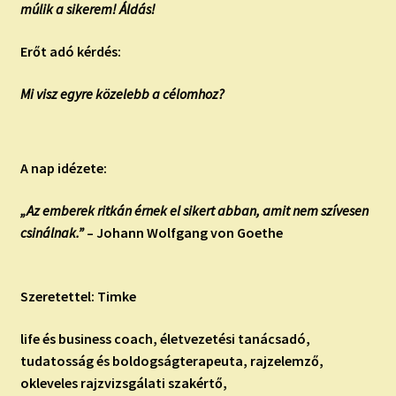
múlik a sikerem! Áldás!
Erőt adó kérdés:
Mi visz egyre közelebb a célomhoz?
A nap idézete:
„Az emberek ritkán érnek el sikert abban, amit nem szívesen
csinálnak.”
– Johann Wolfgang von Goethe
Szeretettel: Timke
life és business coach, életvezetési tanácsadó,
tudatosság és boldogságterapeuta, rajzelemző,
okleveles rajzvizsgálati szakértő,