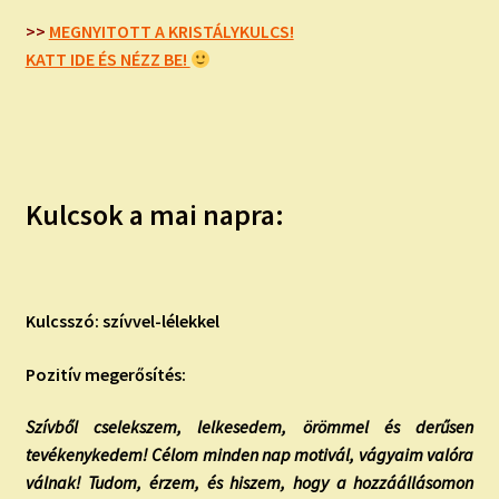
child
menu
>>
MEGNYITOTT A KRISTÁLYKULCS!
Expand
ISMERJ MEG!
KATT IDE ÉS NÉZZ BE!
child
menu
ÍRJ NEKEM!
IRATKOZZ FEL A VIDEÓ CSATORNÁNKRA!
Kulcsok a mai napra:
TAROT ELEMZÉS MEGRENDELÉSE LIMITÁLT!
AJÁNDÉKOKKAL!
Kulcsszó: szívvel-lélekkel
Pozitív megerősítés:
Szívből cselekszem, lelkesedem, örömmel és derűsen
tevékenykedem! Célom minden nap motivál, vágyaim valóra
válnak! Tudom, érzem, és hiszem, hogy a hozzáállásomon