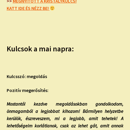
child
>>
MEGNYITOTT A KRISTÁLYKULCS!
menu
KATT IDE ÉS NÉZZ BE!
Expand
ISMERJ MEG!
child
menu
ÍRJ NEKEM!
IRATKOZZ FEL A VIDEÓ CSATORNÁNKRA!
Kulcsok a mai napra:
TAROT ELEMZÉS MEGRENDELÉSE LIMITÁLT!
AJÁNDÉKOKKAL!
Kulcsszó: megoldás
Pozitív megerősítés:
Mostantól kezdve megoldásokban gondolkodom,
önmagamból a legjobbat kihozom! Bármilyen helyzetbe
kerülök, észreveszem, mi a legjobb, amit tehetek! A
lehetőségeim korlátlanok, csak az lehet gát, amit annak