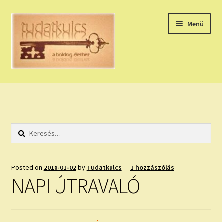
Ugrás
Kilépés
Menü
a
a
navigációhoz
tartalomba
Expand
HÚZZ EGY KÁRTYÁT!
child
menu
NAPI TAROT
Keresés:
HOLDNAPTÁR
HOLD TANÁCSOK
Posted on
2018-01-02
by
Tudatkulcs
—
1 hozzászólás
NAPI ÚTRAVALÓ
NAPI ASZTROLÓGIA
Expand
KÉRJ EGY MEGERŐSÍTÉST!