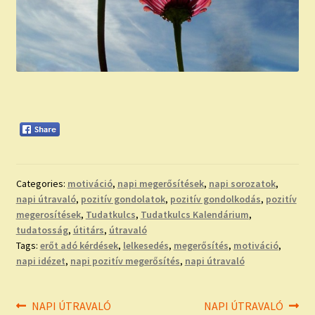
Categories:
motiváció
,
napi megerősítések
,
napi sorozatok
,
napi útravaló
,
pozitív gondolatok
,
pozitív gondolkodás
,
pozitív
megerosítések
,
Tudatkulcs
,
Tudatkulcs Kalendárium
,
tudatosság
,
útitárs
,
útravaló
Tags:
erőt adó kérdések
,
lelkesedés
,
megerősítés
,
motiváció
,
napi idézet
,
napi pozitív megerősítés
,
napi útravaló
Bejegyzés
Previous
Next
NAPI ÚTRAVALÓ
NAPI ÚTRAVALÓ