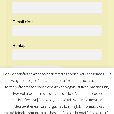
E-mail cím
*
Honlap
Cookie szabályzat: Az adatvédelemmel és cookie-kal kapcsolatos EU-s
törvénynek megfelelően szeretnénk tájékoztatni, hogy az oldalon
történő látogatásod során cookie-kat, vagyis “sütiket” használunk,
melyek voltaképpen rövid szöveges fájlok. A honlap a cookie-k
segítségével nyújtja a szolgáltatásokat, szabja személyre a
hirdetéseket és elemzi a forgalmat. Ezen fájlok információkat
szolgáltatnak számunkra a felhasználók oldallátogatási szokásairól,