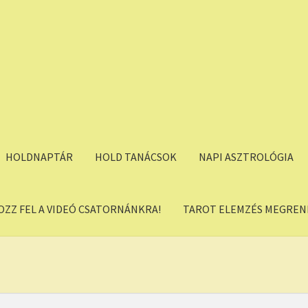
HOLDNAPTÁR
HOLD TANÁCSOK
NAPI ASZTROLÓGIA
OZZ FEL A VIDEÓ CSATORNÁNKRA!
TAROT ELEMZÉS MEGREND