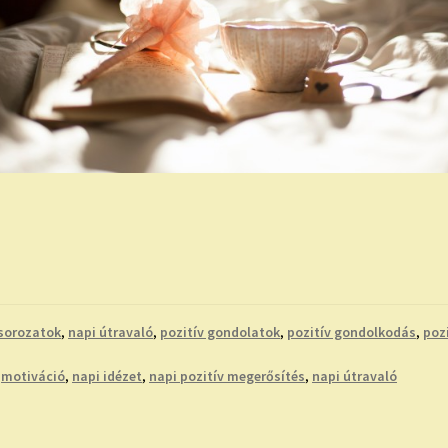
sorozatok
,
napi útravaló
,
pozitív gondolatok
,
pozitív gondolkodás
,
poz
,
motiváció
,
napi idézet
,
napi pozitív megerősítés
,
napi útravaló