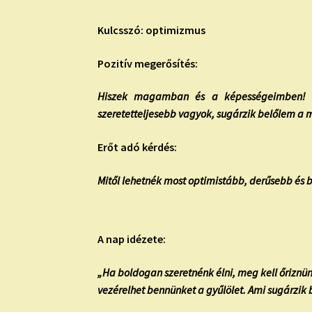
Kulcsszó: optimizmus
Pozitív megerősítés:
Hiszek magamban és a képességeimben! Tu
szeretetteljesebb vagyok, sugárzik belőlem a 
Erőt adó kérdés:
Mitől lehetnék most optimistább, derűsebb és
A nap idézete:
„Ha boldogan szeretnénk élni, meg kell őriznü
vezérelhet bennünket a gyűlölet. Ami sugárzik