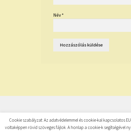
Név
*
© TUDATKULCS 2026
Cookie szabályzat: Az adatvédelemmel és cookie-kal kapcsolatos EU-
Built with Storefront
.
voltaképpen rövid szöveges fájlok. A honlap a cookie-k segítségével ny