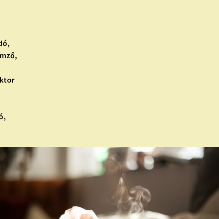
dó,
emző,
uktor
ó,