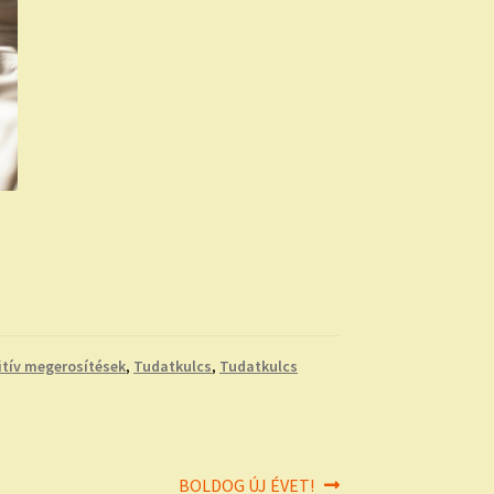
itív megerosítések
,
Tudatkulcs
,
Tudatkulcs
Next
BOLDOG ÚJ ÉVET!