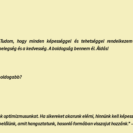
dom, hogy minden képességgel és tehetséggel rendelkezem 
melegség és a kedvesség. A boldogság bennem él. Áldás!
 boldogabb?
nk optimizmusunkat. Ha sikereket akarunk elérni, hinnünk kell képe
 belőlünk, amit hangoztatunk, hasonló formában visszajut hozzánk.”
–