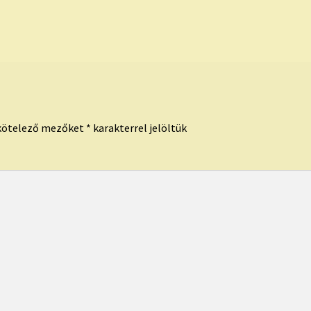
kötelező mezőket
*
karakterrel jelöltük