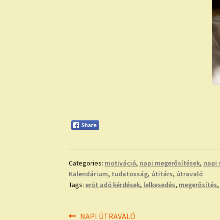
Categories:
motiváció
,
napi megerősítések
,
napi 
Kalendárium
,
tudatosság
,
útitárs
,
útravaló
Tags:
erőt adó kérdések
,
lelkesedés
,
megerősítés
Bejegyzés
Previous
NAPI ÚTRAVALÓ