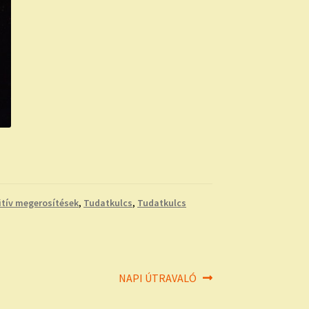
itív megerosítések
,
Tudatkulcs
,
Tudatkulcs
Next
NAPI ÚTRAVALÓ
post: