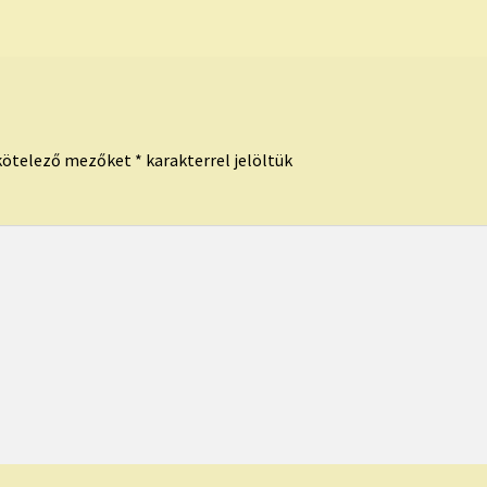
kötelező mezőket
*
karakterrel jelöltük