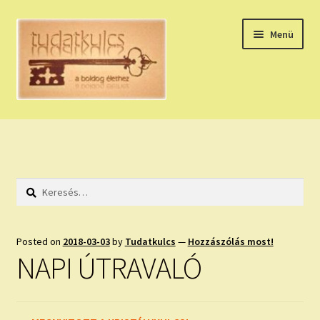
Ugrás
Kilépés
Menü
a
a
navigációhoz
tartalomba
Expand
HÚZZ EGY KÁRTYÁT!
child
menu
NAPI TAROT
Keresés:
HOLDNAPTÁR
HOLD TANÁCSOK
Posted on
2018-03-03
by
Tudatkulcs
—
Hozzászólás most!
NAPI ÚTRAVALÓ
NAPI ASZTROLÓGIA
Expand
KÉRJ EGY MEGERŐSÍTÉST!