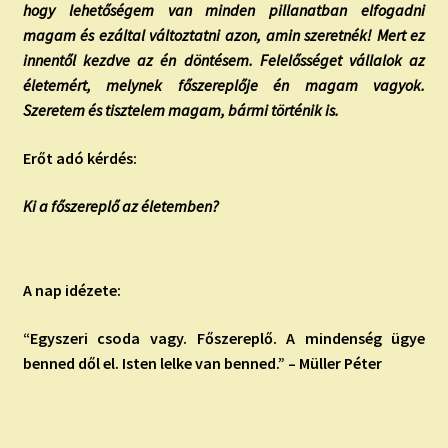
hogy lehetőségem van minden pillanatban elfogadni
magam és ezáltal változtatni azon, amin szeretnék! Mert ez
innentől kezdve az én döntésem. Felelősséget vállalok az
életemért, melynek főszereplője én magam vagyok.
Szeretem és tisztelem magam, bármi történik is.
Erőt adó kérdés:
Ki a főszereplő az életemben?
A nap idézete:
“Egyszeri csoda vagy. Főszereplő. A mindenség ügye
benned dől el. Isten lelke van benned.” – Müller Péter