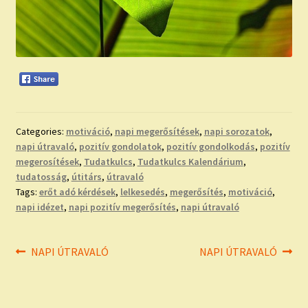
Categories:
motiváció
,
napi megerősítések
,
napi sorozatok
,
napi útravaló
,
pozitív gondolatok
,
pozitív gondolkodás
,
pozitív
megerosítések
,
Tudatkulcs
,
Tudatkulcs Kalendárium
,
tudatosság
,
útitárs
,
útravaló
Tags:
erőt adó kérdések
,
lelkesedés
,
megerősítés
,
motiváció
,
napi idézet
,
napi pozitív megerősítés
,
napi útravaló
Bejegyzés
Previous
Next
NAPI ÚTRAVALÓ
NAPI ÚTRAVALÓ
post:
post:
navigáció