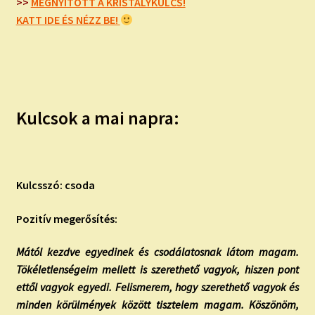
child
>>
MEGNYITOTT A KRISTÁLYKULCS!
menu
KATT IDE ÉS NÉZZ BE!
Expand
ISMERJ MEG!
child
menu
ÍRJ NEKEM!
IRATKOZZ FEL A VIDEÓ CSATORNÁNKRA!
Kulcsok a mai napra:
TAROT ELEMZÉS MEGRENDELÉSE LIMITÁLT!
AJÁNDÉKOKKAL!
Kulcsszó: csoda
Pozitív megerősítés:
Mától kezdve egyedinek és csodálatosnak látom magam.
Tökéletlenségeim mellett is szerethető vagyok, hiszen pont
ettől vagyok egyedi. Felismerem, hogy szerethető vagyok és
minden körülmények között tisztelem magam. Köszönöm,