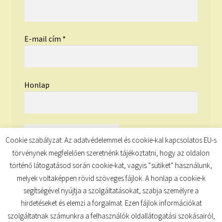
E-mail cím
*
Honlap
Cookie szabályzat: Az adatvédelemmel és cookie-kal kapcsolatos EU-s
törvénynek megfelelően szeretnénk tájékoztatni, hogy az oldalon
történő látogatásod során cookie-kat, vagyis “sütiket” használunk,
melyek voltaképpen rövid szöveges fájlok. A honlap a cookie-k
segítségével nyújtja a szolgáltatásokat, szabja személyre a
hirdetéseket és elemzi a forgalmat. Ezen fájlok információkat
szolgáltatnak számunkra a felhasználók oldallátogatási szokásairól,