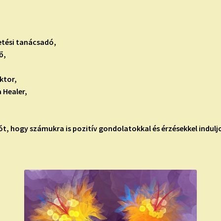
zetési tanácsadó,
ő,
ktor,
 Healer,
t, hogy számukra is pozitív gondolatokkal és érzésekkel indulj