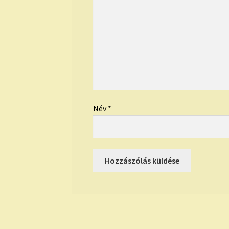
Név
*