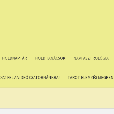
HOLDNAPTÁR
HOLD TANÁCSOK
NAPI ASZTROLÓGIA
OZZ FEL A VIDEÓ CSATORNÁNKRA!
TAROT ELEMZÉS MEGREND