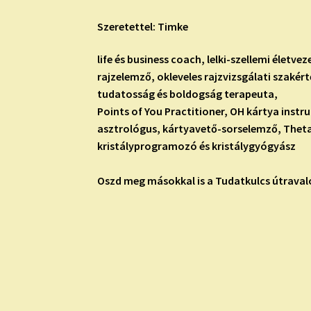
Szeretettel: Timke
life és business coach, lelki-szellemi életve
rajzelemző, okleveles rajzvizsgálati szakért
tudatosság és boldogság terapeuta,
Points of You Practitioner, OH kártya instru
asztrológus, kártyavető-sorselemző, Theta
kristályprogramozó és kristálygyógyász
Oszd meg másokkal is a Tudatkulcs útravaló