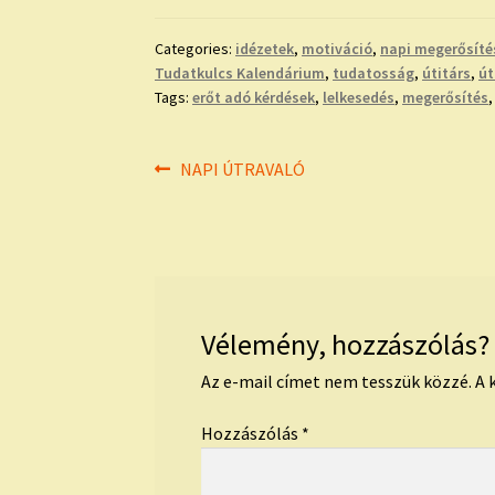
Categories:
idézetek
,
motiváció
,
napi megerősíté
Tudatkulcs Kalendárium
,
tudatosság
,
útitárs
,
út
Tags:
erőt adó kérdések
,
lelkesedés
,
megerősítés
Bejegyzés
Previous
NAPI ÚTRAVALÓ
post:
navigáció
Vélemény, hozzászólás?
Az e-mail címet nem tesszük közzé.
A 
Hozzászólás
*