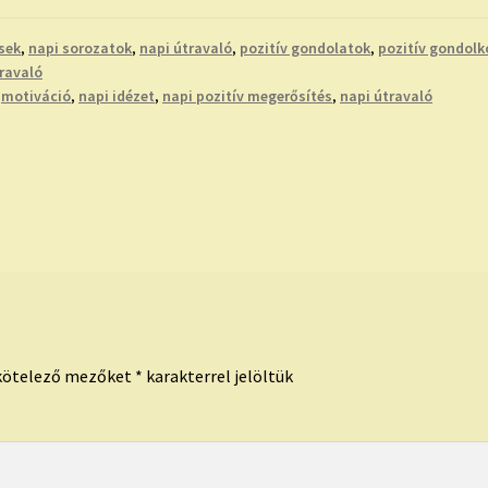
sek
,
napi sorozatok
,
napi útravaló
,
pozitív gondolatok
,
pozitív gondol
ravaló
,
motiváció
,
napi idézet
,
napi pozitív megerősítés
,
napi útravaló
kötelező mezőket
*
karakterrel jelöltük