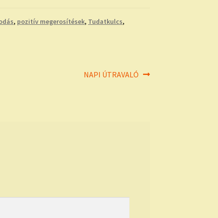
kodás
,
pozitív megerosítések
,
Tudatkulcs
,
Next
NAPI ÚTRAVALÓ
post: