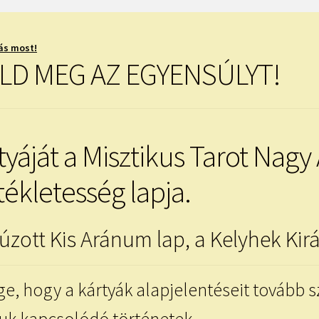
ás most!
ÁLD MEG AZ EGYENSÚLYT!
tyáját a Misztikus Tarot Na
tékletesség lapja.
úzott Kis Aránum lap, a Kelyhek Kir
ge, hogy a kártyák alapjelentéseit tovább 