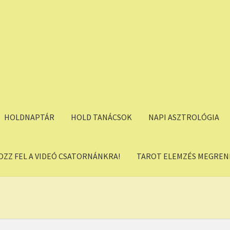
HOLDNAPTÁR
HOLD TANÁCSOK
NAPI ASZTROLÓGIA
OZZ FEL A VIDEÓ CSATORNÁNKRA!
TAROT ELEMZÉS MEGREND