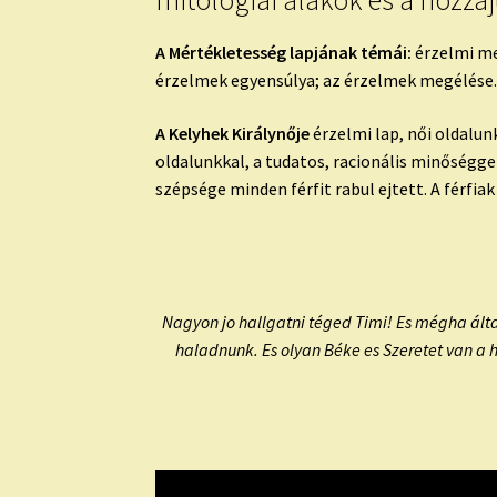
mitológiai alakok és a hozzá
A Mértékletesség lapjának témái:
érzelmi meg
érzelmek egyensúlya; az érzelmek megélése. Sz
A Kelyhek Királynője
érzelmi lap, női oldalunk
oldalunkkal, a tudatos, racionális minőségg
szépsége minden férfit rabul ejtett. A férfia
Nagyon jo hallgatni téged Timi! Es mégha által
haladnunk. Es olyan Béke es Szeretet van a h