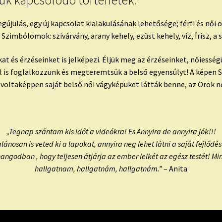
juk kapcsolódó történetek.
újulás, egy új kapcsolat kialakulásának lehetősége; férfi és női 
imbólomok: szivárvány, arany kehely, ezüst kehely, víz, Írisz, a s
at és érzéseinket is jelképezi. Éljük meg az érzéseinket, nőiességü
el is foglalkozzunk és megteremtsük a belső egyensúlyt! A képen 
k voltaképpen saját belső női vágyképüket látták benne, az Örök n
„Tegnap szántam kis időt a videókra! Es Annyira de annyira jók!!!
ánosan is veted ki a lapokat, annyira neg lehet látni a saját fejlőd
angodban , hogy teljesen átjárja az ember lelkét az egész testét! Mi
hallgatnam, hallgatnám, hallgatnám.”
– Anita