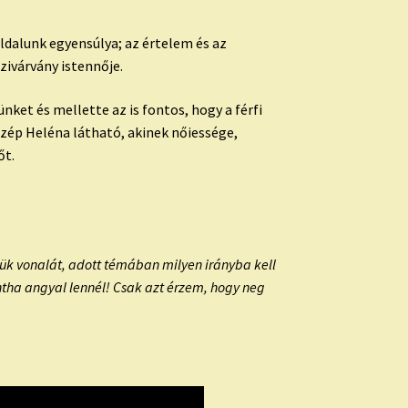
oldalunk egyensúlya; az értelem és az
zivárvány istennője.
nket és mellette az is fontos, hogy a férfi
Szép Heléna látható, akinek nőiessége,
őt.
ésük vonalát, adott témában milyen irányba kell
ntha angyal lennél!
Csak azt érzem, hogy neg