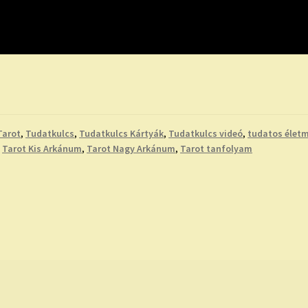
Tarot
,
Tudatkulcs
,
Tudatkulcs Kártyák
,
Tudatkulcs videó
,
tudatos élet
,
Tarot Kis Arkánum
,
Tarot Nagy Arkánum
,
Tarot tanfolyam