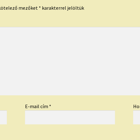
kötelező mezőket
*
karakterrel jelöltük
E-mail cím
*
Ho