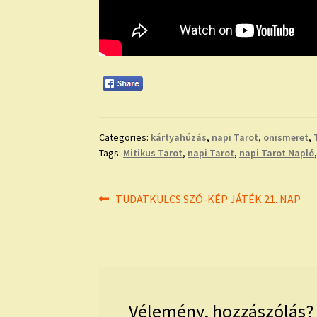
Categories:
kártyahúzás
,
napi Tarot
,
önismeret
,
Tags:
Mitikus Tarot
,
napi Tarot
,
napi Tarot Napló
Bejegyzés
Previous
TUDATKULCS SZÓ-KÉP JÁTÉK 21. NAP
post:
navigáció
Vélemény, hozzászólás?