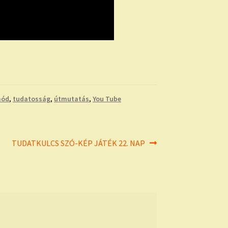
mód
,
tudatosság
,
útmutatás
,
You Tube
Next
TUDATKULCS SZÓ-KÉP JÁTÉK 22. NAP
post: