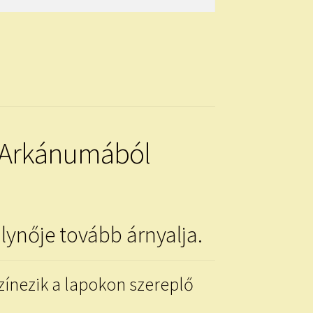
gy Arkánumából
álynője tovább árnyalja.
színezik a lapokon szereplő