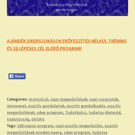
AJÁNDÉK SIKERSZOKÁSOK ERŐFESZÍTÉS NÉLKÜL TRÉNING
ÉS 28 LÉPÉSES CÉL ELÉRŐ PROGRAM!
Categories:
motiváció
,
napi megerősítések
,
napi sorozatok
,
önismeret
,
pozitív gondolatok
,
pozitív gondolkodás
,
pozitív
megerősítések
,
siker program
,
Tudatkulcs
,
tudatos életmód
,
tudatosság
,
útitárs
Tags:
108 napos program
,
napi pozitív megerősítés
,
pozitív
megerősítések minden napra
,
siker program
,
tudatos