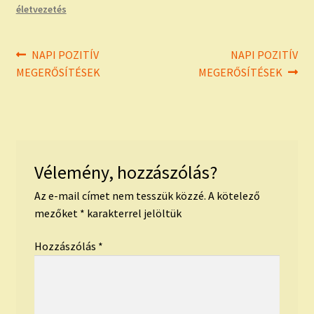
életvezetés
Bejegyzés
Previous
Next
NAPI POZITÍV
NAPI POZITÍV
post:
post:
MEGERŐSÍTÉSEK
MEGERŐSÍTÉSEK
navigáció
Vélemény, hozzászólás?
Az e-mail címet nem tesszük közzé.
A kötelező
mezőket
*
karakterrel jelöltük
Hozzászólás
*