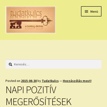
Ugrás
Kilépés
Menü
a
a
navigációhoz
tartalomba
Expand
HÚZZ EGY KÁRTYÁT!
child
menu
NAPI TAROT
Keresés:
HOLDNAPTÁR
HOLD TANÁCSOK
Posted on
2015-06-30
by
Tudatkulcs
—
Hozzászólás most!
NAPI POZITÍV
NAPI ASZTROLÓGIA
MEGERŐSÍTÉSEK
Expand
KÉRJ EGY MEGERŐSÍTÉST!